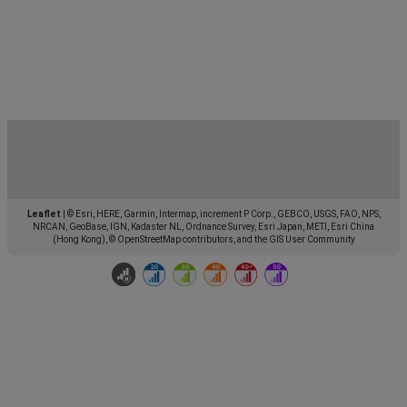
Leaflet
|
© Esri, HERE, Garmin, Intermap, increment P Corp., GEBCO, USGS, FAO, NPS,
NRCAN, GeoBase, IGN, Kadaster NL, Ordnance Survey, Esri Japan, METI, Esri China
(Hong Kong), © OpenStreetMap contributors, and the GIS User Community