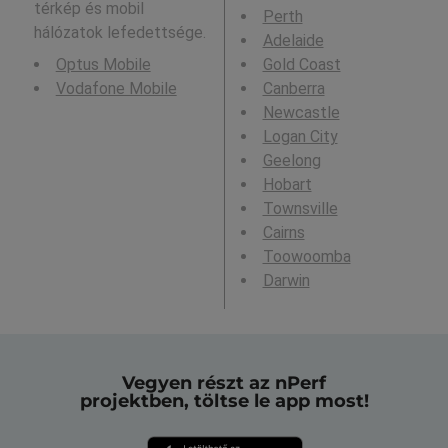
térkép és mobil
Perth
hálózatok lefedettsége.
Adelaide
Optus Mobile
Gold Coast
Vodafone Mobile
Canberra
Newcastle
Logan City
Geelong
Hobart
Townsville
Cairns
Toowoomba
Darwin
Vegyen részt az nPerf
projektben, töltse le app most!