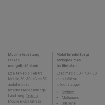
Mobil lefedettségi
Mobil lefedettségi
térkép
térképek más
szolgáltatónként
területekre
Ez a térkép a Telstra
Lásd még a
3G / 4G / 5G
Mobile 2G, 3G, 4G és 5G
mobilhálózat
mobilhálózat
lefedettségét :
lefedettségét mutatja.
Sydney
Lásd még:
Telstra
Melbourne
Mobile
mobil bitráta
Brisbane