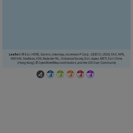
Leaflet
|
© Esri, HERE, Garmin, Intermap, increment P Corp., GEBCO, USGS, FAO, NPS,
NRCAN, GeoBase, IGN, Kadaster NL, Ordnance Survey, Esri Japan, METI, Esri China
(Hong Kong), © OpenStreetMap contributors, and the GIS User Community