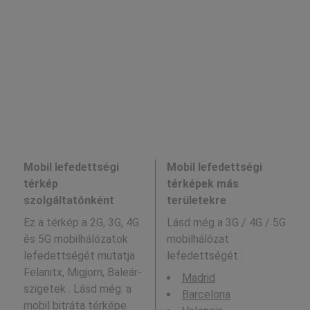
Mobil lefedettségi
Mobil lefedettségi
térkép
térképek más
szolgáltatónként
területekre
Ez a térkép a 2G, 3G, 4G
Lásd még a
3G / 4G / 5G
és 5G mobilhálózatok
mobilhálózat
lefedettségét mutatja
lefedettségét :
Felanitx, Migjorn, Baleár-
Madrid
szigetek . Lásd még: a
Barcelona
mobil bitráta térképe