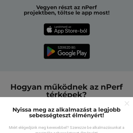
Vegyen részt az nPerf
projektben, töltse le app most!
Hogyan működnek az nPerf
térképek?
Nyissa meg az alkalmazást a legjobb
sebességteszt élményért!
Miért elégedjünk meg kevesebbel? Szerezze be alkalmazásunkat a