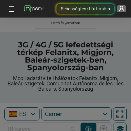
Sebességteszt futtatása
Mérés folyamatban
3G / 4G / 5G lefedettségi
térkép Felanitx, Migjorn,
Baleár-szigetek-ben,
Spanyolország-ban
Mobil adatátviteli hálózatok Felanitx, Migjorn,
Baleár-szigetek, Comunitat Autònoma de les Illes
Balears, Spanyolország
ES