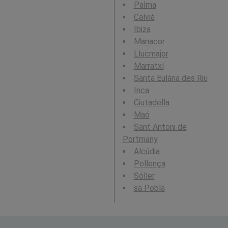
Palma
Calvià
Ibiza
Manacor
Llucmajor
Marratxí
Santa Eulària des Riu
Inca
Ciutadella
Maó
Sant Antoni de
Portmany
Alcúdia
Pollença
Sóller
sa Pobla