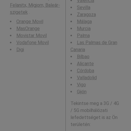
Valencia
Felanitx, Migjorn, Baleár-
Sevilla
szigetek
.
Zaragoza
Orange Movil
Málaga
MasOrange
Murcia
Movistar Movil
Palma
Vodafone Movil
Las Palmas de Gran
Digi
Canaria
Bilbao
Alicante
Córdoba
Valladolid
Vigo
Gijón
Tekintse meg a 3G / 4G
/ 5G mobilhálózati
lefedettséget is az Ön
területén: