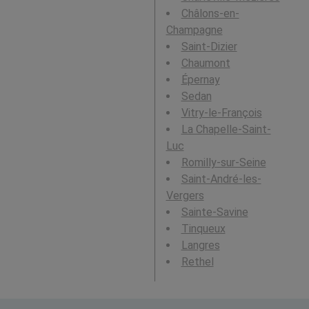
Châlons-en-
Champagne
Saint-Dizier
Chaumont
Épernay
Sedan
Vitry-le-François
La Chapelle-Saint-
Luc
Romilly-sur-Seine
Saint-André-les-
Vergers
Sainte-Savine
Tinqueux
Langres
Rethel