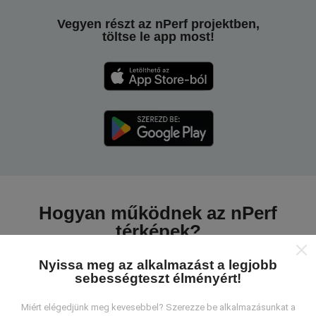
Vegyen részt az nPerf projektben,
töltse le app most!
Hogyan működnek az nPerf
térképek?
Nyissa meg az alkalmazást a legjobb
sebességteszt élményért!
Miért elégedjünk meg kevesebbel? Szerezze be alkalmazásunkat a