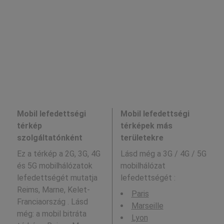
Mobil lefedettségi
Mobil lefedettségi
térkép
térképek más
szolgáltatónként
területekre
Ez a térkép a 2G, 3G, 4G
Lásd még a
3G / 4G / 5G
és 5G mobilhálózatok
mobilhálózat
lefedettségét mutatja
lefedettségét :
Reims, Marne, Kelet-
Paris
Franciaország . Lásd
Marseille
még: a mobil bitráta
Lyon