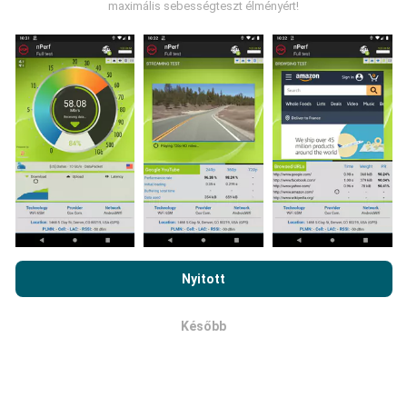
maximális sebességteszt élményért!
Honnan származnak az adatok?
Az adatokat az nPerf alkalmazás felhasználói által
végzett tesztekből gyűjtik. Ezek valós körülmények
között, közvetlenül a terepen végzett tesztek. Ha
részt venni is szeretne, csak annyit kell tennie, hogy
töltse le az nPerf alkalmazást okostelefonjára.
Minél
több adat van, annál átfogóbb lesz a térkép!
Az nPerf.com böngészésével elfogadja
adatvédelmi és sütik
használatára vonatkozó irányelveinket
, valamint az nPerf
Nyitott
Hogyan készülnek a frissítések?
teszt
végfelhasználói licencszerződést
.
Később
OK
A hálózati lefedettség térképeit automatikusan bot
frissíti óránként. A sebességtérképeket
15
percenként frissítik
. Az adatok két évig jelennek
meg. Két év elteltével a legrégebbi adatokat havonta