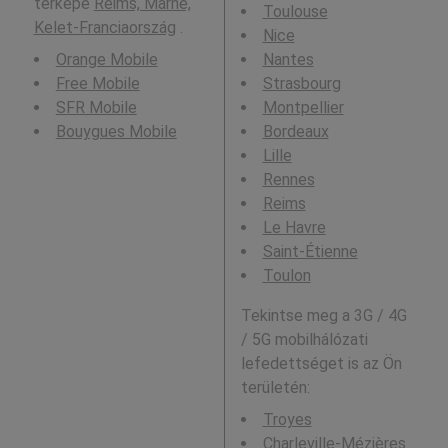
térképe
Reims, Marne,
Toulouse
Kelet-Franciaország
.
Nice
Orange Mobile
Nantes
Free Mobile
Strasbourg
SFR Mobile
Montpellier
Bouygues Mobile
Bordeaux
Lille
Rennes
Reims
Le Havre
Saint-Étienne
Toulon
Tekintse meg a 3G / 4G
/ 5G mobilhálózati
lefedettséget is az Ön
területén:
Troyes
Charleville-Mézières