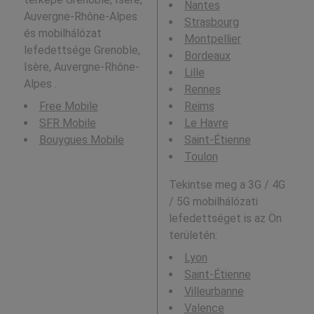
Nantes
Auvergne-Rhône-Alpes
Strasbourg
és mobilhálózat
Montpellier
lefedettsége Grenoble,
Bordeaux
Isère, Auvergne-Rhône-
Lille
Alpes .
Rennes
Free Mobile
Reims
SFR Mobile
Le Havre
Bouygues Mobile
Saint-Étienne
Toulon
Tekintse meg a 3G / 4G
/ 5G mobilhálózati
lefedettséget is az Ön
területén:
Lyon
Saint-Étienne
Villeurbanne
Valence