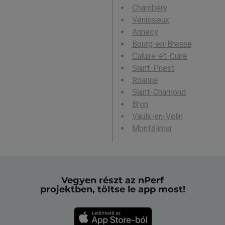
Chambéry
Vénissieux
Annecy
Bourg-en-Bresse
Caluire-et-Cuire
Saint-Priest
Roanne
Saint-Chamond
Bron
Vaulx-en-Velin
Montélimar
Vegyen részt az nPerf
projektben, töltse le app most!