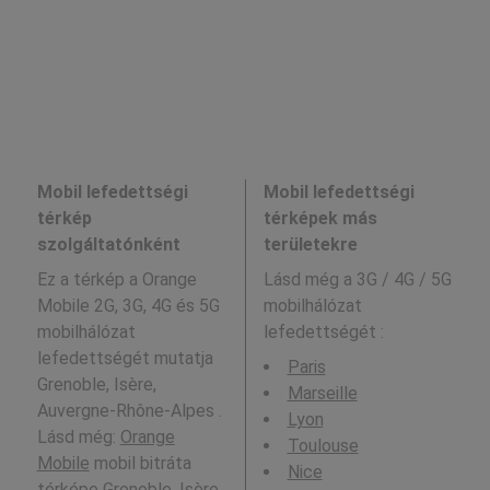
Mobil lefedettségi
Mobil lefedettségi
térkép
térképek más
szolgáltatónként
területekre
Ez a térkép a Orange
Lásd még a
3G / 4G / 5G
Mobile 2G, 3G, 4G és 5G
mobilhálózat
mobilhálózat
lefedettségét :
lefedettségét mutatja
Paris
Grenoble, Isère,
Marseille
Auvergne-Rhône-Alpes .
Lyon
Lásd még:
Orange
Toulouse
Mobile
mobil bitráta
Nice
térképe Grenoble, Isère,