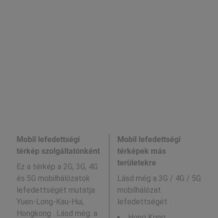
Mobil lefedettségi
Mobil lefedettségi
térkép szolgáltatónként
térképek más
területekre
Ez a térkép a 2G, 3G, 4G
és 5G mobilhálózatok
Lásd még a
3G / 4G / 5G
lefedettségét mutatja
mobilhálózat
Yuen-Long-Kau-Hui,
lefedettségét :
Hongkong . Lásd még: a
Hong Kong