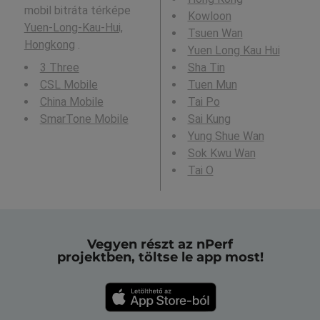
mobil bitráta térképe
Kowloon
Yuen-Long-Kau-Hui,
Tsuen Wan
Hongkong
.
Yuen Long Kau Hui
3 Three
Sha Tin
CSL Mobile
Tuen Mun
China Mobile
Tai Po
SmarTone Mobile
Sai Kung
Yung Shue Wan
Sok Kwu Wan
Tai O
Vegyen részt az nPerf
projektben, töltse le app most!