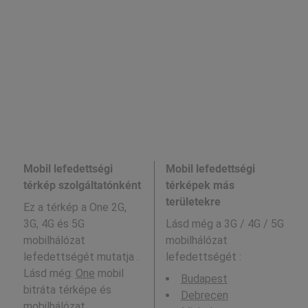
Mobil lefedettségi
Mobil lefedettségi
térkép szolgáltatónként
térképek más
területekre
Ez a térkép a One 2G,
3G, 4G és 5G
Lásd még a
3G / 4G / 5G
mobilhálózat
mobilhálózat
lefedettségét mutatja .
lefedettségét :
Lásd még:
One
mobil
Budapest
bitráta térképe és
Debrecen
mobilhálózat