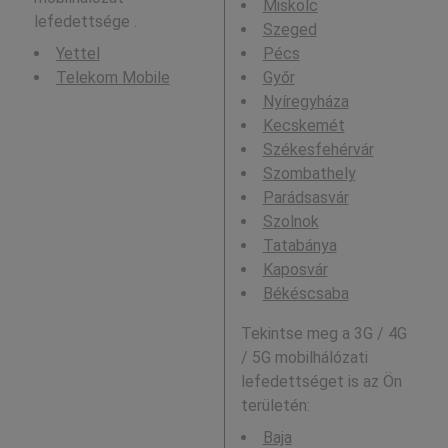
Miskolc
lefedettsége .
Szeged
Yettel
Pécs
Telekom Mobile
Győr
Nyíregyháza
Kecskemét
Székesfehérvár
Szombathely
Parádsasvár
Szolnok
Tatabánya
Kaposvár
Békéscsaba
Tekintse meg a 3G / 4G
/ 5G mobilhálózati
lefedettséget is az Ön
területén:
Baja