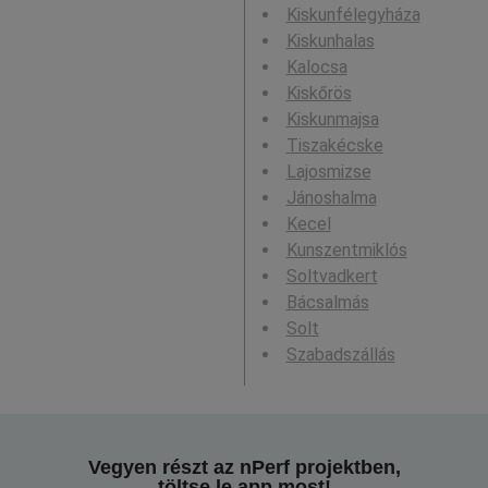
Kiskunfélegyháza
Kiskunhalas
Kalocsa
Kiskőrös
Kiskunmajsa
Tiszakécske
Lajosmizse
Jánoshalma
Kecel
Kunszentmiklós
Soltvadkert
Bácsalmás
Solt
Szabadszállás
Vegyen részt az nPerf projektben,
töltse le app most!