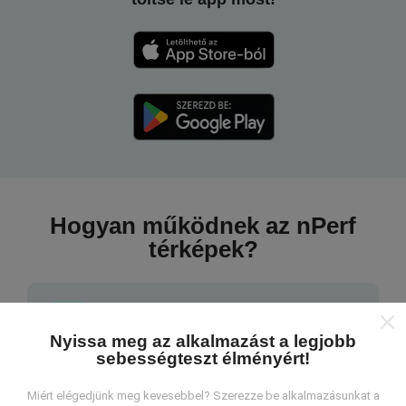
Hogyan működnek az nPerf
térképek?
Nyissa meg az alkalmazást a legjobb
sebességteszt élményért!
Honnan származnak az adatok?
Miért elégedjünk meg kevesebbel? Szerezze be alkalmazásunkat a