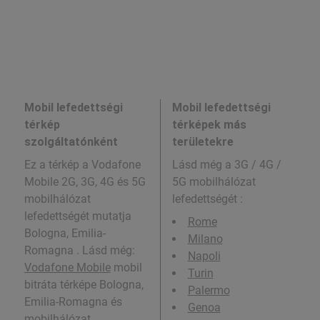
Mobil lefedettségi
Mobil lefedettségi
térkép
térképek más
szolgáltatónként
területekre
Ez a térkép a Vodafone
Lásd még a
3G / 4G /
Mobile 2G, 3G, 4G és 5G
5G mobilhálózat
mobilhálózat
lefedettségét :
lefedettségét mutatja
Rome
Bologna, Emilia-
Milano
Romagna . Lásd még:
Napoli
Vodafone Mobile
mobil
Turin
bitráta térképe Bologna,
Palermo
Emilia-Romagna és
Genoa
mobilhálózat