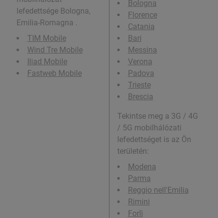
Bologna
lefedettsége Bologna,
Florence
Emilia-Romagna .
Catania
TIM Mobile
Bari
Wind Tre Mobile
Messina
Iliad Mobile
Verona
Fastweb Mobile
Padova
Trieste
Brescia
Tekintse meg a 3G / 4G
/ 5G mobilhálózati
lefedettséget is az Ön
területén:
Modena
Parma
Reggio nell'Emilia
Rimini
Forlì