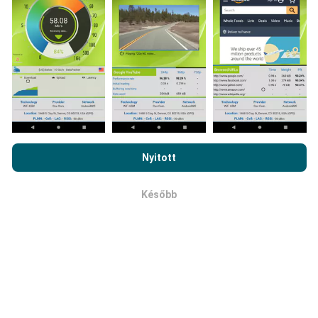
az nPerf alkalmazást okostelefonjára.
Minél több adat
van, annál átfogóbb lesz a térkép!
Hogyan készülnek a frissítések?
Az nPerf.com böngészésével elfogadja
adatvédelmi és sütik
használatára vonatkozó irányelveinket
, valamint az nPerf teszt
A hálózati lefedettség térképeit automatikusan bot
Nyitott
végfelhasználói licencszerződést
.
frissíti óránként. A sebességtérképeket
15 percenként
frissítik
. Az adatok két évig jelennek meg. Két év
Később
OK
elteltével a legrégebbi adatokat havonta egyszer
eltávolítják a térképekről.