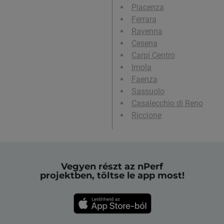
Piacenza
Ferrara
Ravenna
Cesena
Carpi Centro
Imola
Faenza
Sassuolo
Casalecchio di Reno
Riccione
Vegyen részt az nPerf
projektben, töltse le app most!