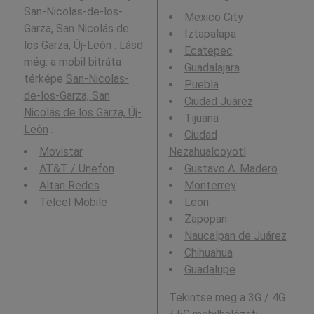
San-Nicolas-de-los-
Mexico City
Garza, San Nicolás de
Iztapalapa
los Garza, Új-León . Lásd
Ecatepec
még: a mobil bitráta
Guadalajara
térképe
San-Nicolas-
Puebla
de-los-Garza, San
Ciudad Juárez
Nicolás de los Garza, Új-
Tijuana
León
.
Ciudad
Movistar
Nezahualcoyotl
AT&T / Unefon
Gustavo A. Madero
Altan Redes
Monterrey
Telcel Mobile
León
Zapopan
Naucalpan de Juárez
Chihuahua
Guadalupe
Tekintse meg a 3G / 4G