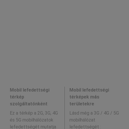
Mobil lefedettségi
Mobil lefedettségi
térkép
térképek más
szolgáltatónként
területekre
Ez a térkép a 2G, 3G, 4G
Lásd még a
3G / 4G / 5G
és 5G mobilhálózatok
mobilhálózat
lefedettségét mutatja
lefedettségét :