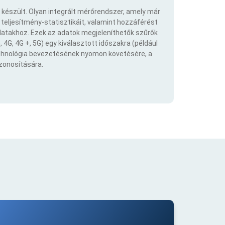
 készült. Olyan integrált mérőrendszer, amely már
eljesítmény-statisztikáit, valamint hozzáférést
atakhoz. Ezek az adatok megjeleníthetők szűrők
 4G, 4G +, 5G) egy kiválasztott időszakra (például
echnológia bevezetésének nyomon követésére, a
azonosítására.