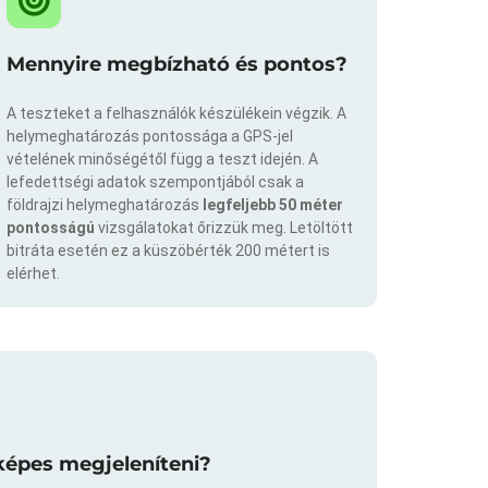
Mennyire megbízható és pontos?
A teszteket a felhasználók készülékein végzik. A
helymeghatározás pontossága a GPS-jel
vételének minőségétől függ a teszt idején. A
lefedettségi adatok szempontjából csak a
földrajzi helymeghatározás
legfeljebb 50 méter
pontosságú
vizsgálatokat őrizzük meg. Letöltött
bitráta esetén ez a küszöbérték 200 métert is
elérhet.
képes megjeleníteni?