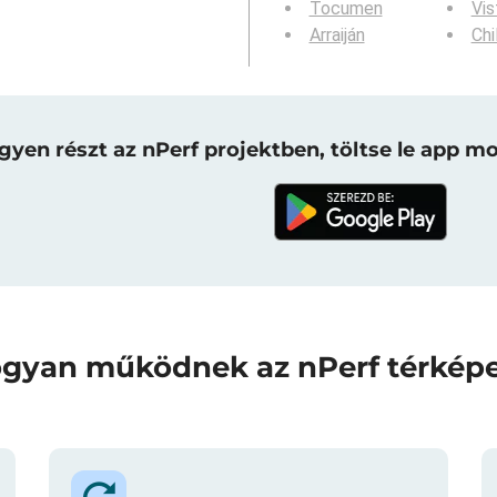
Tocumen
Vis
Arraiján
Chi
gyen részt az nPerf projektben, töltse le app mo
gyan működnek az nPerf térkép