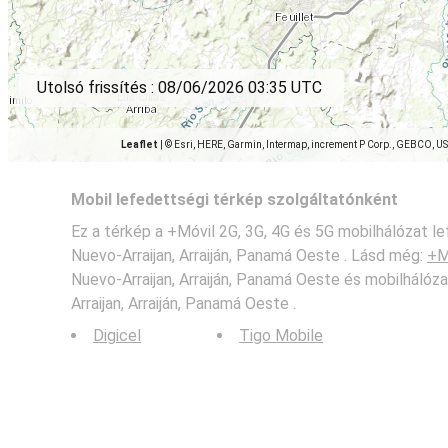
Utolsó frissítés :
08/06/2026 03:35 UTC
Leaflet
|
© Esri, HERE, Garmin, Intermap, increment P Corp., GEBCO, U
Mobil lefedettségi térkép szolgáltatónként
Ez a térkép a +Móvil 2G, 3G, 4G és 5G mobilhálózat l
Nuevo-Arraijan, Arraiján, Panamá Oeste . Lásd még:
+M
Nuevo-Arraijan, Arraiján, Panamá Oeste és mobilháló
Arraijan, Arraiján, Panamá Oeste .
Digicel
Tigo Mobile