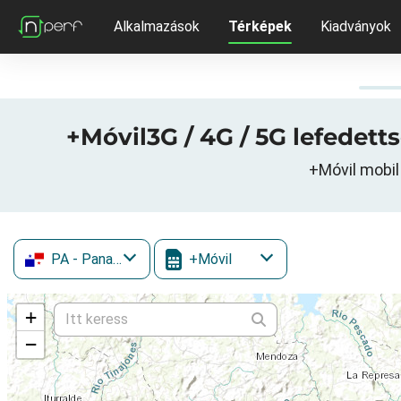
Alkalmazások
Térképek
Kiadványok
+Móvil3G / 4G / 5G lefedett
+Móvil mobil
PA
- Panama
+Móvil
+
−