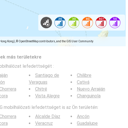
(Hong Kong), © OpenStreetMap contributors, and the GIS User Community
pek más területekre
obilhálózat lefedettségét :
aiján
Santiago de
Chilibre
lón
Veraguas
Cativá
Chorrera
Chitré
Nuevo Arraiján
cora
Vista Alegre
Changuinola
G mobilhálózati lefedettséget is az Ön területén:
Chorrera
Alcalde Díaz
Ancón
cora
Veracruz
Guadalupe