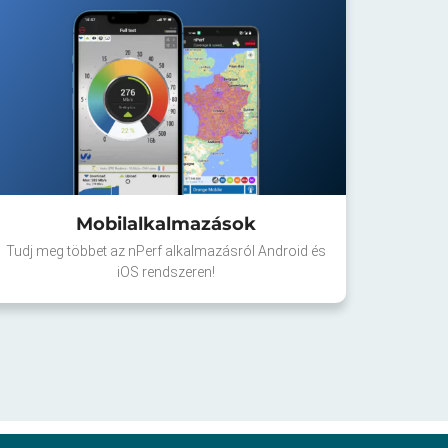
Mobilalkalmazások
Tudj meg többet az nPerf alkalmazásról Android és
iOS rendszeren!