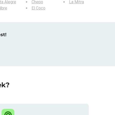
ta Alegre
Chepo
La Mitra
libre
El Coco
st!
ek?