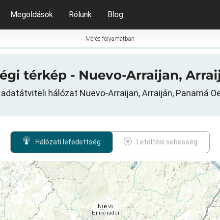
Megoldások
Rólunk
Blog
Mérés folyamatban
ségi térkép - Nuevo-Arraijan, Ar
 adatátviteli hálózat Nuevo-Arraijan, Arraiján, Panamá 
Hálózati lefedettség
Letöltési sebesség