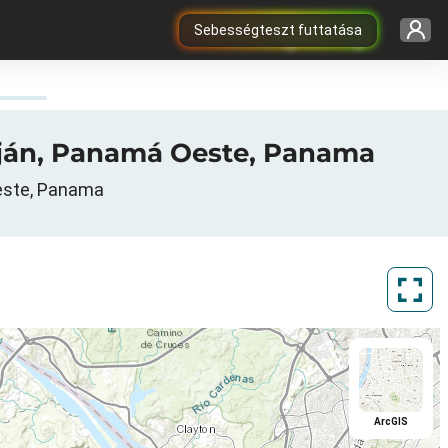
Sebességteszt futtatása
raiján, Panamá Oeste, Panama
Oeste, Panama
ArcGIS