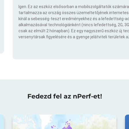
Igen. Ez az eszköz elsősorban a mobilszolgáltatók számára
tartalmazza az ország összes üzemeltetőjének internetes t
kínál a sebesség-teszt eredményekhez és a lefedettség-ad
alkalmazásával technológiánként (nincs lefedettség, 2G, 3G,
csak az elmúlt 2 hónapban). Ez egy nagyszerű eszköz új t
versenytársak figyelésére és a gyenge jelátviteli területek 
Fedezd fel az nPerf-et!