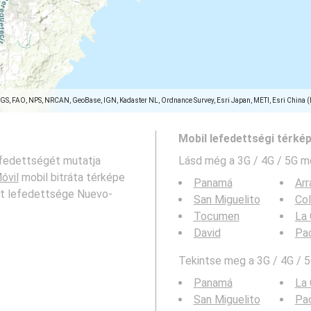
SGS, FAO, NPS, NRCAN, GeoBase, IGN, Kadaster NL, Ordnance Survey, Esri Japan, METI, Esri China 
Mobil lefedettségi térké
efedettségét mutatja
Lásd még a
3G / 4G / 5G m
óvil
mobil bitráta térképe
Panamá
Arr
zat lefedettsége Nuevo-
San Miguelito
Co
Tocumen
La 
David
Pa
Tekintse meg a 3G / 4G / 5
Panamá
La 
San Miguelito
Pa