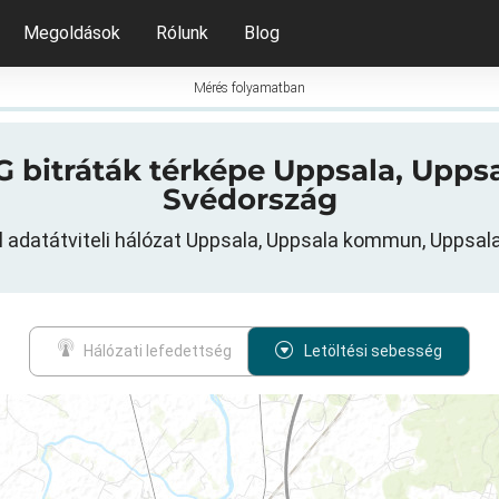
Megoldások
Rólunk
Blog
Mérés folyamatban
 5G bitráták térképe Uppsala, Up
Svédország
l adatátviteli hálózat Uppsala, Uppsala kommun, Uppsa
Hálózati lefedettség
Letöltési sebesség