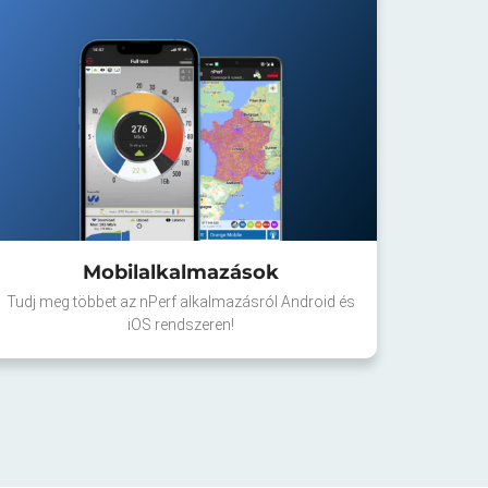
Mobilalkalmazások
Tudj meg többet az nPerf alkalmazásról Android és
iOS rendszeren!