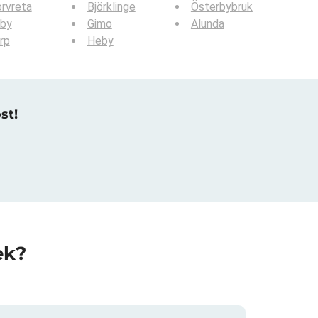
rvreta
Björklinge
Österbybruk
lby
Gimo
Alunda
rp
Heby
st!
ek?