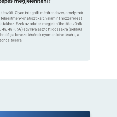
képes megjeleníteni?
 készült. Olyan integrált mérőrendszer, amely már
eljesítmény-statisztikáit, valamint hozzáférést
atakhoz. Ezek az adatok megjeleníthetők szűrők
 4G, 4G +, 5G) egy kiválasztott időszakra (például
echnológia bevezetésének nyomon követésére, a
azonosítására.