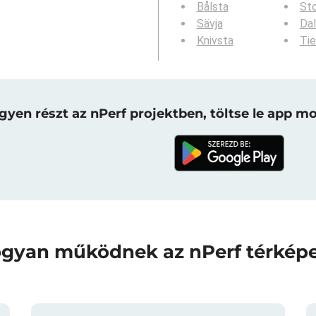
Bålsta
Sto
Sävja
Da
Knivsta
Tie
gyen részt az nPerf projektben, töltse le app mo
gyan működnek az nPerf térkép