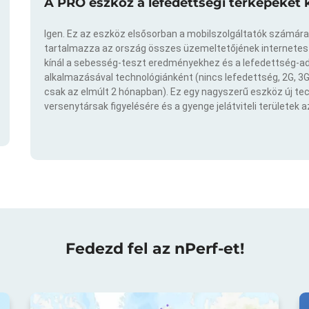
A PRO eszköz a lefedettségi térképeket 
Igen. Ez az eszköz elsősorban a mobilszolgáltatók számára
tartalmazza az ország összes üzemeltetőjének internetes t
kínál a sebesség-teszt eredményekhez és a lefedettség-ad
alkalmazásával technológiánként (nincs lefedettség, 2G, 3G,
csak az elmúlt 2 hónapban). Ez egy nagyszerű eszköz új t
versenytársak figyelésére és a gyenge jelátviteli területek 
Fedezd fel az nPerf-et!