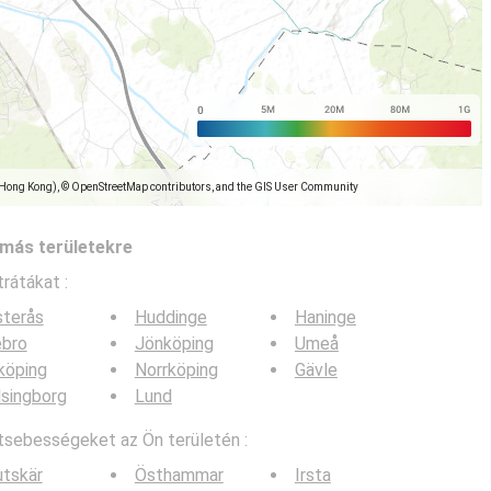
(Hong Kong), © OpenStreetMap contributors, and the GIS User Community
más területekre
trátákat :
sterås
Huddinge
Haninge
ebro
Jönköping
Umeå
köping
Norrköping
Gävle
singborg
Lund
tsebességeket az Ön területén :
tskär
Östhammar
Irsta