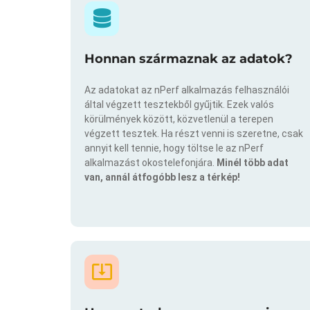
Honnan származnak az adatok?
Az adatokat az nPerf alkalmazás felhasználói
által végzett tesztekből gyűjtik. Ezek valós
körülmények között, közvetlenül a terepen
végzett tesztek. Ha részt venni is szeretne, csak
annyit kell tennie, hogy töltse le az nPerf
alkalmazást okostelefonjára.
Minél több adat
van, annál átfogóbb lesz a térkép!