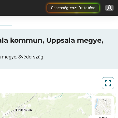
Sebességteszt futtatása
psala kommun, Uppsala megye,
la megye, Svédország
ArcGIS