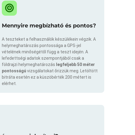
Mennyire megbízható és pontos?
A teszteket a felhasználók készülékein végzik. A
helymeghatározás pontossága a GPS-jel
vételének minőségétől függ a teszt idején. A
lefedettségi adatok szempontjából csak a
földrajzi helymeghatározás
legfeljebb 50 méter
pontosságú
vizsgálatokat őrizzük meg. Letöltött
bitráta esetén ez a küszöbérték 200 métert is
elérhet.