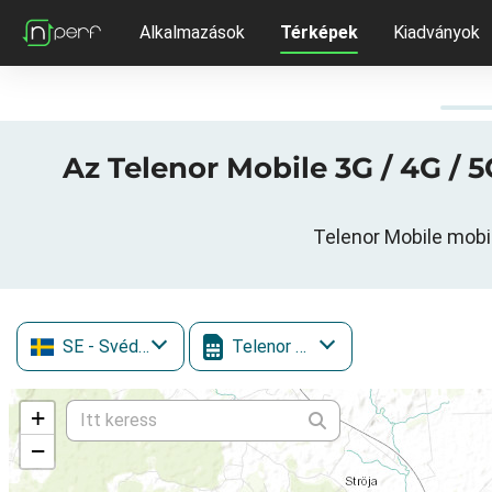
Alkalmazások
Térképek
Kiadványok
Az Telenor Mobile 3G / 4G /
Telenor Mobile mobi
SE
- Svédország
Telenor Mobile
+
−