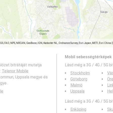
SGS, FAO, NPS, NRCAN, GeoBase, IGN, Kadaster NL, Ordnance Survey, Esri Japan, METI, Esri China 
Mobil sebességtérképek 
lózat bitrátáját mutatja
Lásd még a
3G / 4G / 5G bi
:
Telenor Mobile
Stockholm
Vä
a kommun, Uppsala megye és
Göteborg
Ör
gye .
Malmö
Lin
le
Uppsala
Hel
Lásd még a 3G / 4G / 5G bi
Enköping
Sku