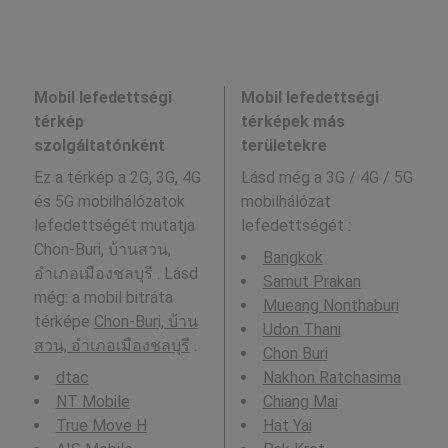
Mobil lefedettségi
Mobil lefedettségi
térkép
térképek más
szolgáltatónként
területekre
Ez a térkép a 2G, 3G, 4G
Lásd még a
3G / 4G / 5G
és 5G mobilhálózatok
mobilhálózat
lefedettségét mutatja
lefedettségét :
Chon-Buri, บ้านสวน,
Bangkok
อำเภอเมืองชลบุรี . Lásd
Samut Prakan
még: a mobil bitráta
Mueang Nonthaburi
térképe
Chon-Buri, บ้าน
Udon Thani
สวน, อำเภอเมืองชลบุรี
.
Chon Buri
dtac
Nakhon Ratchasima
NT Mobile
Chiang Mai
True Move H
Hat Yai