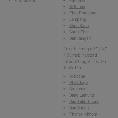
AIS Mobile
Pak Kret
Si Racha
Phra Pradaeng
Lampang
Khon Kaen
Surat Thani
Ban Rangsit
Tekintse meg a 3G / 4G
/ 5G mobilhálózati
lefedettséget is az Ön
területén:
Si Racha
Phatthaya
Sattahip
Bang Lamung
Ban Talat Bueng
Ban Bueng
Phanat Nikhom