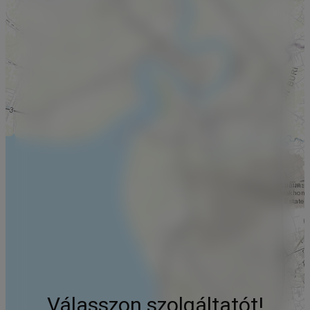
Válasszon szolgáltatót!