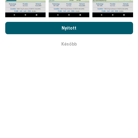
A hálózati lefedettség térképeit automatikusan bot
frissíti óránként. A sebességtérképeket
15
Az nPerf.com böngészésével elfogadja
adatvédelmi és sütik
percenként frissítik
. Az adatok két évig jelennek
használatára vonatkozó irányelveinket
, valamint az nPerf
meg. Két év elteltével a legrégebbi adatokat havonta
Nyitott
teszt
végfelhasználói licencszerződést
.
egyszer eltávolítják a térképekről.
Később
OK
Mennyire megbízható és pontos?
A teszteket a felhasználók készülékein végzik. A
helymeghatározás pontossága a GPS-jel vételének
minőségétől függ a teszt idején. A lefedettségi
adatok szempontjából csak a földrajzi
helymeghatározás
legfeljebb 50 méter pontosságú
vizsgálatokat őrizzük meg. Letöltött bitráta esetén
ez a küszöbérték 200 métert is elérhet.