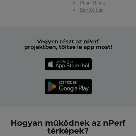
Phan Thong
Ban Ko Lan
Vegyen részt az nPerf
projektben, töltse le app most!
Hogyan működnek az nPerf
térképek?