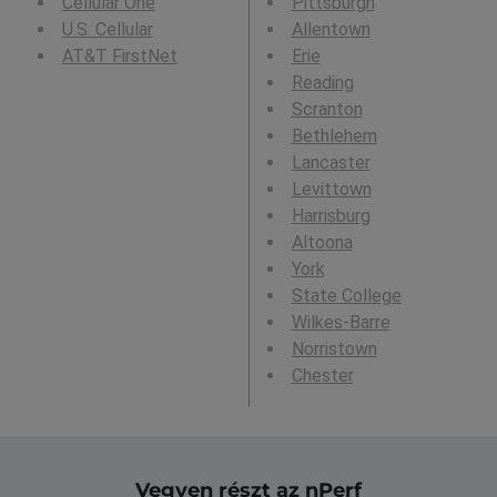
Cellular One
Pittsburgh
U.S. Cellular
Allentown
AT&T FirstNet
Erie
Reading
Scranton
Bethlehem
Lancaster
Levittown
Harrisburg
Altoona
York
State College
Wilkes-Barre
Norristown
Chester
Vegyen részt az nPerf