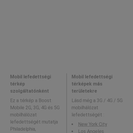
Mobil lefedettségi
Mobil lefedettségi
térkép
térképek más
szolgáltatónként
területekre
Ez a térkép a Boost
Lásd még a
3G / 4G / 5G
Mobile 2G, 3G, 4G és 5G
mobilhálózat
mobilhálózat
lefedettségét :
lefedettségét mutatja
New York City
Philadelphia,
Los Angeles