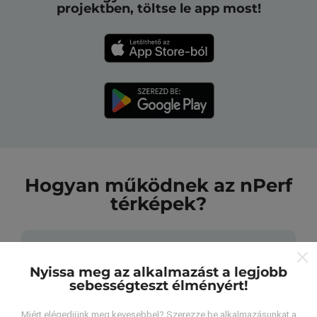
projektben, töltse le app most!
Hogyan működnek az nPerf
térképek?
Nyissa meg az alkalmazást a legjobb
sebességteszt élményért!
Honnan származnak az adatok?
Miért elégedjünk meg kevesebbel? Szerezze be alkalmazásunkat a