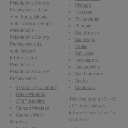
Philadelphia County,
Chicago
Pennsylvania . Lásd
Houston
még:
Boost Mobile
Philadelphia
mobil bitráta térképe
Phoenix
Philadelphia,
San Antonio
Philadelphia County,
San Diego
Pennsylvania és
Dallas
mobilhálózat
San Jose
lefedettsége
Indianapolis
Philadelphia,
Jacksonville
Philadelphia County,
San Francisco
Pennsylvania .
Austin
T-Mobile (inc. Sprint)
Columbus
Union Wireless
Tekintse meg a 3G / 4G
AT&T Mobility
/ 5G mobilhálózati
Verizon Wireless
lefedettséget is az Ön
Carolina West
területén:
Wireless