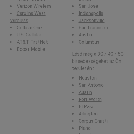
Verizon Wireless
San Jose
Carolina West
Indianapolis
Wireless
Jacksonville
Cellular One
San Francisco
U.S. Cellular
Austin
AT&T FirstNet
Columbus
Boost Mobile
Lásd még a 3G / 4G / 5G
bitsebességeket az Ön
területén :
Houston
San Antonio
Austin
Fort Worth
El Paso
Arlington
Corpus Christi
Plano