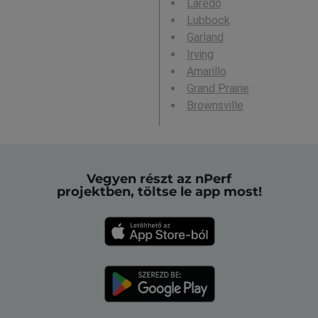
Laredo
Lubbock
Garland
Irving
Amarillo
Grand Prairie
Brownsville
Vegyen részt az nPerf
projektben, töltse le app most!