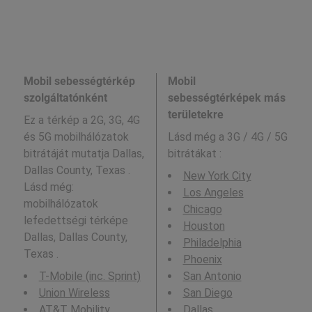
Mobil sebességtérkép
Mobil
szolgáltatónként
sebességtérképek más
területekre
Ez a térkép a 2G, 3G, 4G
és 5G mobilhálózatok
Lásd még a
3G / 4G / 5G
bitrátáját mutatja Dallas,
bitrátákat :
Dallas County, Texas .
New York City
Lásd még:
Los Angeles
mobilhálózatok
Chicago
lefedettségi térképe
Houston
Dallas, Dallas County,
Philadelphia
Texas .
Phoenix
T-Mobile (inc. Sprint)
San Antonio
Union Wireless
San Diego
AT&T Mobility
Dallas