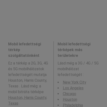
Mobil lefedettségi
Mobil lefedettségi
térkép
térképek más
szolgáltatónként
területekre
Ez a térkép a 2G, 3G, 4G
Lásd még a
3G / 4G / 5G
és 5G mobilhálózatok
mobilhálózat
lefedettségét mutatja
lefedettségét :
Houston, Harris County,
New York City
Texas . Lásd még: a
Los Angeles
mobil bitráta térképe
Chicago
Houston, Harris County,
Houston
Texas
.
Philadelphia