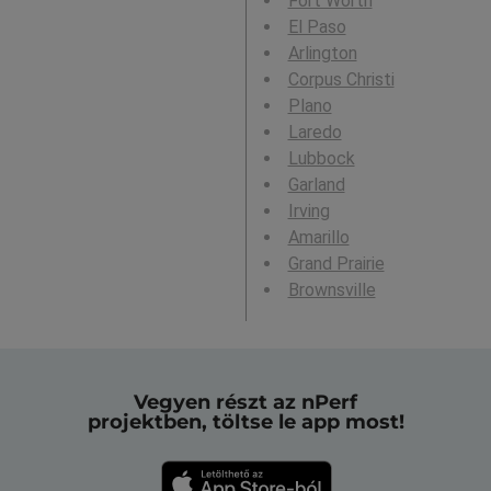
Fort Worth
El Paso
Arlington
Corpus Christi
Plano
Laredo
Lubbock
Garland
Irving
Amarillo
Grand Prairie
Brownsville
Vegyen részt az nPerf
projektben, töltse le app most!