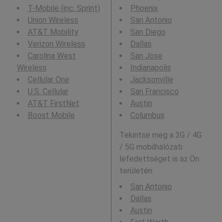
T-Mobile (inc. Sprint)
Phoenix
Union Wireless
San Antonio
AT&T Mobility
San Diego
Verizon Wireless
Dallas
Carolina West
San Jose
Wireless
Indianapolis
Cellular One
Jacksonville
U.S. Cellular
San Francisco
AT&T FirstNet
Austin
Boost Mobile
Columbus
Tekintse meg a 3G / 4G
/ 5G mobilhálózati
lefedettséget is az Ön
területén:
San Antonio
Dallas
Austin