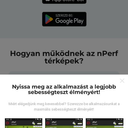
Hogyan működnek az nPerf
térképek?
Nyissa meg az alkalmazást a legjobb
sebességteszt élményért!
Honnan származnak az adatok?
Miért elégedjünk meg kevesebbel? Szerezze be alkalmazásunkat a
maximális sebességteszt élményért!
Az adatokat az nPerf alkalmazás felhasználói által
végzett tesztekből gyűjtik. Ezek valós körülmények
között, közvetlenül a terepen végzett tesztek. Ha