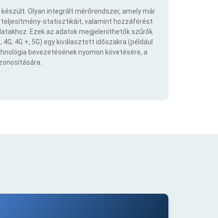
 készült. Olyan integrált mérőrendszer, amely már
eljesítmény-statisztikáit, valamint hozzáférést
atakhoz. Ezek az adatok megjeleníthetők szűrők
 4G, 4G +, 5G) egy kiválasztott időszakra (például
echnológia bevezetésének nyomon követésére, a
azonosítására.