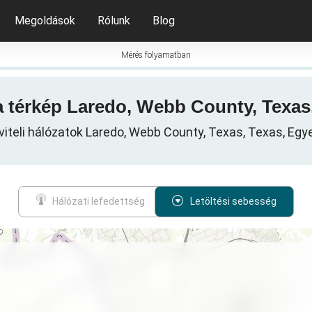
Megoldások
Rólunk
Blog
Mérés folyamatban
ta térkép Laredo, Webb County, Texa
viteli hálózatok Laredo, Webb County, Texas, Texas, Egy
Hálózati lefedettség
Letöltési sebesség