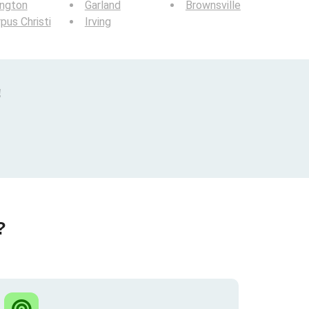
ington
Garland
Brownsville
pus Christi
Irving
!
?