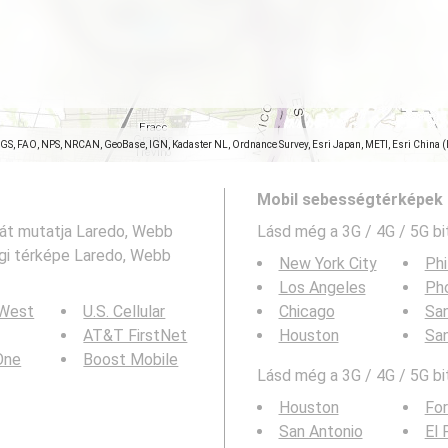
SGS, FAO, NPS, NRCAN, GeoBase, IGN, Kadaster NL, Ordnance Survey, Esri Japan, METI, Esri China 
Mobil sebességtérképek 
áját mutatja Laredo, Webb
Lásd még a
3G / 4G / 5G bi
égi térképe Laredo, Webb
New York City
Phi
Los Angeles
Ph
 West
U.S. Cellular
Chicago
San
AT&T FirstNet
Houston
Sa
 One
Boost Mobile
Lásd még a 3G / 4G / 5G bi
Houston
For
San Antonio
El 