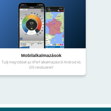
Mobilalkalmazások
Tudj meg többet az nPerf alkalmazásról Android és
iOS rendszeren!