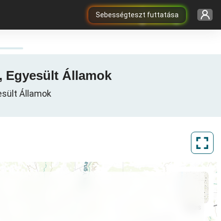
Sebességteszt futtatása
s, Egyesült Államok
esült Államok
ArcGIS