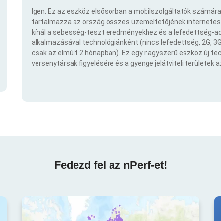
Igen. Ez az eszköz elsősorban a mobilszolgáltatók számára
tartalmazza az ország összes üzemeltetőjének internetes t
kínál a sebesség-teszt eredményekhez és a lefedettség-ad
alkalmazásával technológiánként (nincs lefedettség, 2G, 3G,
csak az elmúlt 2 hónapban). Ez egy nagyszerű eszköz új t
versenytársak figyelésére és a gyenge jelátviteli területek 
Fedezd fel az nPerf-et!