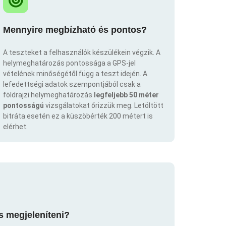
Mennyire megbízható és pontos?
A teszteket a felhasználók készülékein végzik. A
helymeghatározás pontossága a GPS-jel
vételének minőségétől függ a teszt idején. A
lefedettségi adatok szempontjából csak a
földrajzi helymeghatározás
legfeljebb 50 méter
pontosságú
vizsgálatokat őrizzük meg. Letöltött
bitráta esetén ez a küszöbérték 200 métert is
elérhet.
s megjeleníteni?