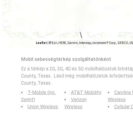
Leaflet
|
© Esri, HERE, Garmin, Intermap, increment P Corp., GEBCO, U
Mobil sebességtérkép szolgáltatónként
Ez a térkép a 2G, 3G, 4G és 5G mobilhálózatok bitrát
County, Texas . Lásd még: mobilhálózatok lefedetts
County, Texas .
T-Mobile (inc.
AT&T Mobility
Carolina
Sprint)
Verizon
Wireless
Union Wireless
Wireless
Cellular