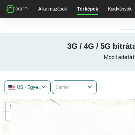
Alkalmazások
Térképek
Kiadványok
3G / 4G / 5G bitrá
Mobil adatát
US
- Egyesült Államok
+
−