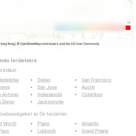
(Hong Kong), © OpenStreetMap contributors, and the GIS User Community
más területekre
trátákat :
ladelphia
Dallas
San Francisco
oenix
San Jose
Austin
 Antonio
Indianapolis
Columbus
n Diego
Jacksonville
tsebességeket az Ön területén :
t Worth
Plano
Amarillo
Paso
Lubbock
Grand Prairie