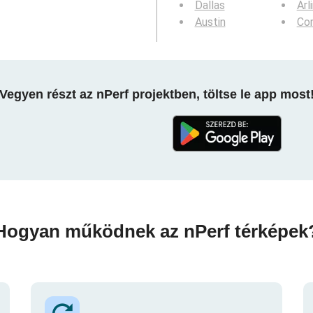
Dallas
Arl
Austin
Cor
Vegyen részt az nPerf projektben, töltse le app most
Hogyan működnek az nPerf térképek