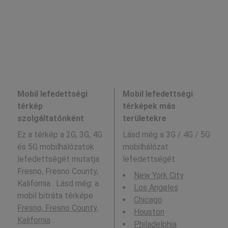
Mobil lefedettségi
Mobil lefedettségi
térkép
térképek más
szolgáltatónként
területekre
Ez a térkép a 2G, 3G, 4G
Lásd még a
3G / 4G / 5G
és 5G mobilhálózatok
mobilhálózat
lefedettségét mutatja
lefedettségét :
Fresno, Fresno County,
New York City
Kalifornia . Lásd még: a
Los Angeles
mobil bitráta térképe
Chicago
Fresno, Fresno County,
Houston
Kalifornia
.
Philadelphia