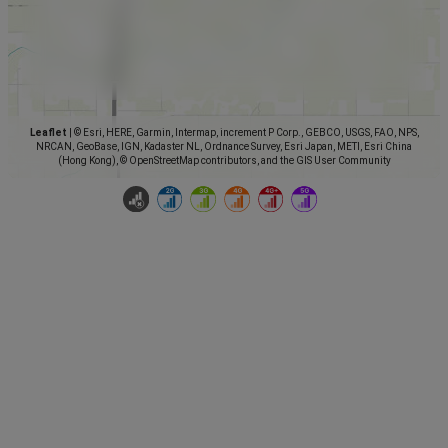
Leaflet
|
© Esri, HERE, Garmin, Intermap, increment P Corp., GEBCO, USGS, FAO, NPS,
NRCAN, GeoBase, IGN, Kadaster NL, Ordnance Survey, Esri Japan, METI, Esri China
(Hong Kong), © OpenStreetMap contributors, and the GIS User Community