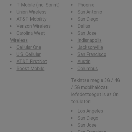
T-Mobile (inc. Sprint)
Phoenix
Union Wireless
San Antonio
AT&T Mobility
San Diego
Verizon Wireless
Dallas
Carolina West
San Jose
Wireless
Indianapolis
Cellular One
Jacksonville
U.S. Cellular
San Francisco
AT&T FirstNet
Austin
Boost Mobile
Columbus
Tekintse meg a 3G / 4G
/ 5G mobilhálózati
lefedettséget is az Ön
területén:
Los Angeles
San Diego
San Jose