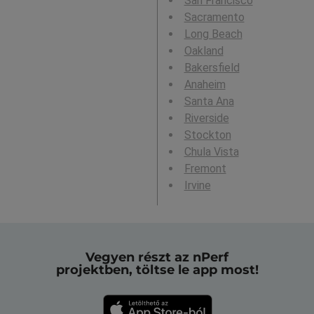
San Francisco
Sacramento
Long Beach
Oakland
Bakersfield
Anaheim
Santa Ana
Riverside
Stockton
Chula Vista
Fremont
Irvine
Vegyen részt az nPerf
projektben, töltse le app most!