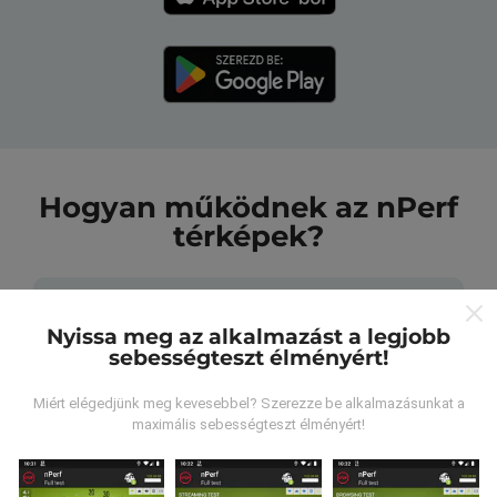
Hogyan működnek az nPerf
térképek?
Nyissa meg az alkalmazást a legjobb
sebességteszt élményért!
Honnan származnak az adatok?
Miért elégedjünk meg kevesebbel? Szerezze be alkalmazásunkat a
maximális sebességteszt élményért!
Az adatokat az nPerf alkalmazás felhasználói által
végzett tesztekből gyűjtik. Ezek valós körülmények
között, közvetlenül a terepen végzett tesztek. Ha