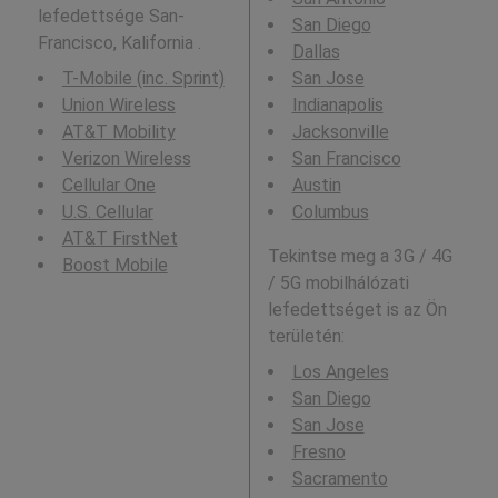
lefedettsége San-
San Diego
Francisco, Kalifornia .
Dallas
T-Mobile (inc. Sprint)
San Jose
Union Wireless
Indianapolis
AT&T Mobility
Jacksonville
Verizon Wireless
San Francisco
Cellular One
Austin
U.S. Cellular
Columbus
AT&T FirstNet
Tekintse meg a 3G / 4G
Boost Mobile
/ 5G mobilhálózati
lefedettséget is az Ön
területén:
Los Angeles
San Diego
San Jose
Fresno
Sacramento