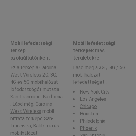
Mobil lefedettségi
Mobil lefedettségi
térkép
térképek más
szolgáltatónként
területekre
Ez a térkép a Carolina
Lásd még a
3G / 4G / 5G
West Wireless 2G, 3G,
mobilhálózat
4G és 5G mobilhálózat
lefedettségét :
lefedettségét mutatja
New York City
San-Francisco, Kalifornia
Los Angeles
. Lásd még:
Carolina
Chicago
West Wireless
mobil
Houston
bitráta térképe San-
Philadelphia
Francisco, Kalifornia és
Phoenix
mobilhálózat
San Antonio