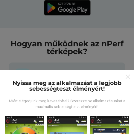
Hogyan működnek az nPerf
térképek?
Nyissa meg az alkalmazást a legjobb
sebességteszt élményért!
Honnan származnak az adatok?
Miért elégedjünk meg kevesebbel? Szerezze be alkalmazásunkat a
Az adatokat az nPerf alkalmazás felhasználói által
maximális sebességteszt élményért!
végzett tesztekből gyűjtik. Ezek valós körülmények
között, közvetlenül a terepen végzett tesztek. Ha
részt venni is szeretne, csak annyit kell tennie, hogy
töltse le az nPerf alkalmazást okostelefonjára.
Minél