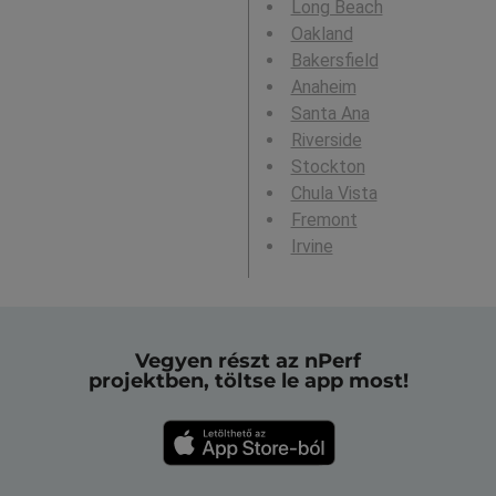
Long Beach
Oakland
Bakersfield
Anaheim
Santa Ana
Riverside
Stockton
Chula Vista
Fremont
Irvine
Vegyen részt az nPerf
projektben, töltse le app most!