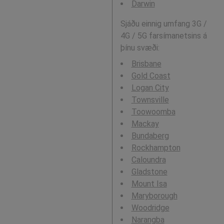
Darwin
Sjáðu einnig umfang 3G /
4G / 5G farsímanetsins á
þínu svæði:
Brisbane
Gold Coast
Logan City
Townsville
Toowoomba
Mackay
Bundaberg
Rockhampton
Caloundra
Gladstone
Mount Isa
Maryborough
Woodridge
Narangba