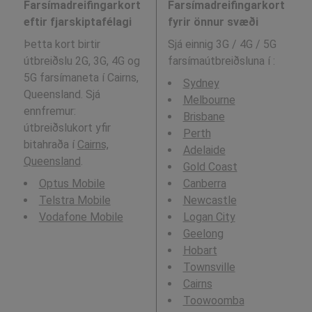
Farsímadreifingarkort
Farsímadreifingarkort
eftir fjarskiptafélagi
fyrir önnur svæði
Þetta kort birtir
Sjá einnig 3G / 4G / 5G
útbreiðslu 2G, 3G, 4G og
farsímaútbreiðsluna í
:
5G farsímaneta í Cairns,
Sydney
Queensland. Sjá
Melbourne
ennfremur:
Brisbane
útbreiðslukort yfir
Perth
bitahraða í
Cairns,
Adelaide
Queensland
.
Gold Coast
Optus Mobile
Canberra
Telstra Mobile
Newcastle
Vodafone Mobile
Logan City
Geelong
Hobart
Townsville
Cairns
Toowoomba