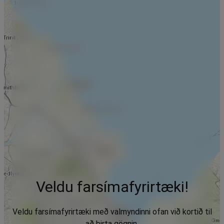
Veldu farsímafyrirtæki!
Veldu farsímafyrirtæki með valmyndinni ofan við kortið til
að birta gögnin.