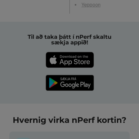
Yeppoon
Til að taka þátt í nPerf skaltu
sækja appið!
Hvernig virka nPerf kortin?