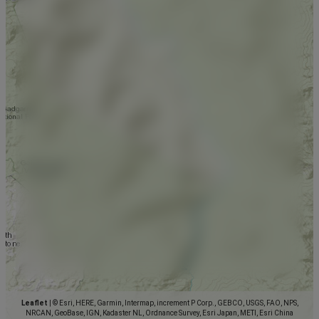
Leaflet
|
© Esri, HERE, Garmin, Intermap, increment P Corp., GEBCO, USGS, FAO, NPS,
NRCAN, GeoBase, IGN, Kadaster NL, Ordnance Survey, Esri Japan, METI, Esri China