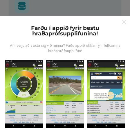
Hvar verða gögnin til?
Farðu í appið fyrir bestu
hraðaprófsupplifunina!
Gögnum er safnað saman af notendum sem gera
prófanir með nPerf appinu. Þetta eru prófanir sem eru
Af hverju að sætta sig við minna? Fáðu appið okkar fyrir fullkomna
framkvæmdar við raunverulegar aðstæður, úti í
hraðaprófsupplifun!
mörkinni. Ef þú vilt taka þátt þá er það eina sem þarf
að gera er að vista nPerf-appið í snjallsímanum.
Því
meiri gögn sem safnast saman, því ítarlegri verða
kortin.
Hvernig eru uppfærslur
framkvæmdar?