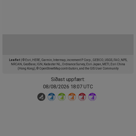
Leaflet
|
© Esri, HERE, Garmin, Intermap, increment P Corp., GEBCO, USGS, FAO, NPS,
NRCAN, GeoBase, IGN, Kadaster NL, Ordnance Survey, Esri Japan, METI, Esri China
(Hong Kong), © OpenStreetMap contributors, and the GIS User Community
Síðast uppfært:
08/08/2026 18:07 UTC