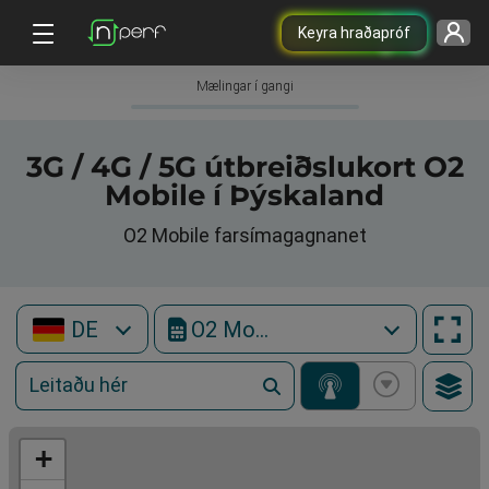
Keyra hraðapróf
Mælingar í gangi
3G / 4G / 5G útbreiðslukort O2
Mobile í Þýskaland
O2 Mobile farsímagagnanet
DE
O2 Mobile
+