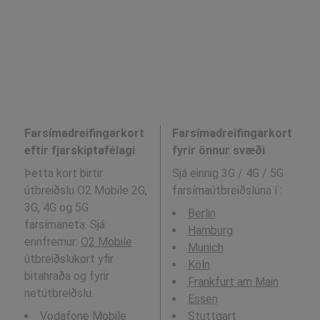
Farsímadreifingarkort
Farsímadreifingarkort
eftir fjarskiptafélagi
fyrir önnur svæði
Þetta kort birtir
Sjá einnig 3G / 4G / 5G
útbreiðslu O2 Mobile 2G,
farsímaútbreiðsluna í
:
3G, 4G og 5G
Berlin
farsímaneta. Sjá
Hamburg
ennfremur:
O2 Mobile
Munich
útbreiðslukort yfir
Köln
bitahraða og fyrir
Frankfurt am Main
netútbreiðslu.
Essen
Vodafone Mobile
Stuttgart