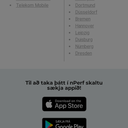
Telekom Mobile
Dortmund
Düsseldorf
Bremen
Hannover
Leipzig
Duisburg
Nürnberg
Dresden
Til að taka þátt í nPerf skaltu
sækja appið!