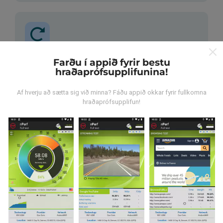
Farðu í appið fyrir bestu
Hvernig eru uppfærslur
hraðaprófsupplifunina!
framkvæmdar?
Af hverju að sætta sig við minna? Fáðu appið okkar fyrir fullkomna
Tölva uppfærir netútbreiðslukortin á
hraðaprófsupplifun!
klukkustundarfresti. Hraðakortin eru uppfærð
á 15
mínútna fresti
. Gögn eru birt í tvö ár. Að tveimur árum
liðnum eru elstu kortagögnin fjarlægð mánaðarlega.
Hversu áreiðanlegt og nákvæmt er
þetta?