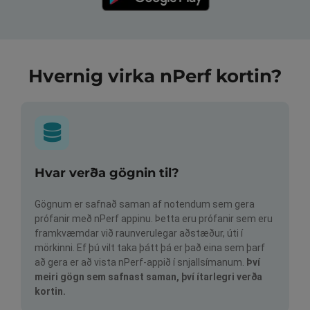
Hvernig virka nPerf kortin?
Hvar verða gögnin til?
Gögnum er safnað saman af notendum sem gera
prófanir með nPerf appinu. Þetta eru prófanir sem eru
framkvæmdar við raunverulegar aðstæður, úti í
mörkinni. Ef þú vilt taka þátt þá er það eina sem þarf
að gera er að vista nPerf-appið í snjallsímanum.
Því
meiri gögn sem safnast saman, því ítarlegri verða
kortin.