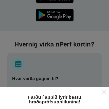
Hvernig virka nPerf kortin?
Hvar verða gögnin til?
Gögnum er safnað saman af notendum sem gera
prófanir með nPerf appinu. Þetta eru prófanir sem eru
Farðu í appið fyrir bestu
framkvæmdar við raunverulegar aðstæður, úti í
hraðaprófsupplifunina!
mörkinni. Ef þú vilt taka þátt þá er það eina sem þarf