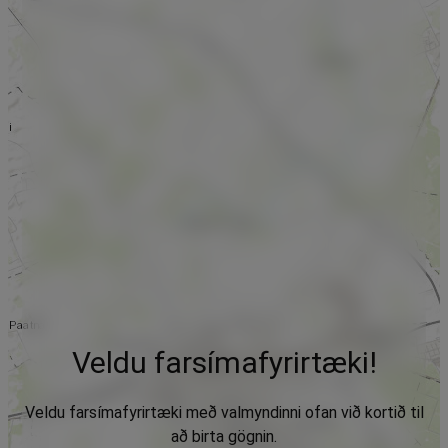
Veldu farsímafyrirtæki!
Veldu farsímafyrirtæki með valmyndinni ofan við kortið til
að birta gögnin.