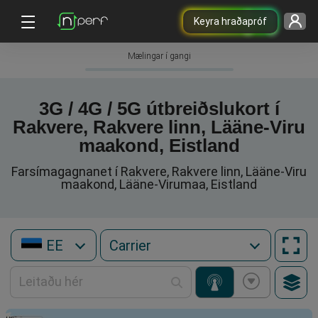
Keyra hraðapróf
Mælingar í gangi
3G / 4G / 5G útbreiðslukort í
Rakvere, Rakvere linn, Lääne-Viru
maakond, Eistland
Farsímagagnanet í Rakvere, Rakvere linn, Lääne-Viru
maakond, Lääne-Virumaa, Eistland
EE