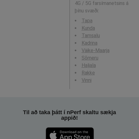
4G / 5G farsímanetsins á
þínu svæði:
Tapa
Kunda
Tamsalu
Kadrina
Väike-Maarja
Sõmeru
Haljala
Rakke
Vinni
Til að taka þátt í nPerf skaltu sækja
appið!