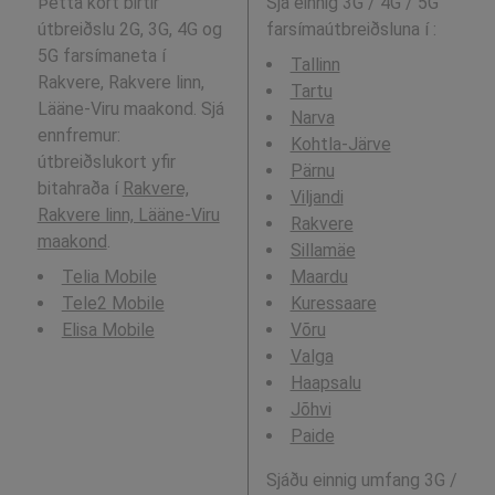
Þetta kort birtir
Sjá einnig 3G / 4G / 5G
útbreiðslu 2G, 3G, 4G og
farsímaútbreiðsluna í
:
5G farsímaneta í
Tallinn
Rakvere, Rakvere linn,
Tartu
Lääne-Viru maakond. Sjá
Narva
ennfremur:
Kohtla-Järve
útbreiðslukort yfir
Pärnu
bitahraða í
Rakvere,
Viljandi
Rakvere linn, Lääne-Viru
Rakvere
maakond
.
Sillamäe
Telia Mobile
Maardu
Tele2 Mobile
Kuressaare
Elisa Mobile
Võru
Valga
Haapsalu
Jõhvi
Paide
Sjáðu einnig umfang 3G /