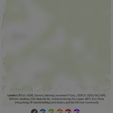
Leaflet
|
© Esri, HERE, Garmin, Intermap, increment P Corp., GEBCO, USGS, FAO, NPS,
NRCAN, GeoBase, IGN, Kadaster NL, Ordnance Survey, Esri Japan, METI, Esri China
(Hong Kong), © OpenStreetMap contributors, and the GIS User Community