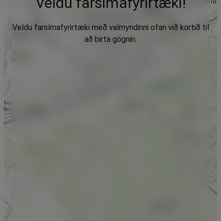
Veldu farsímafyrirtæki!
Veldu farsímafyrirtæki með valmyndinni ofan við kortið til
að birta gögnin.