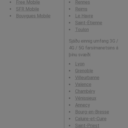
Free Mobile
Rennes
SFR Mobile
Reims
Bouygues Mobile
Le Havre
Saint-Étienne
Toulon
Sjáðu einnig umfang 3G /
4G / 5G farsímanetsins á
þínu svæði:
Lyon
Grenoble
Villeurbanne
Valence
Chambéry
Vénissieux
Annecy
Bourg-en-Bresse
Caluire-et-Cuire
Saint-Priest