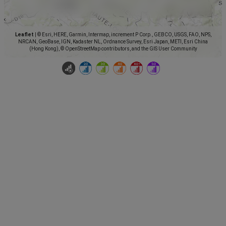
Leaflet
|
© Esri, HERE, Garmin, Intermap, increment P Corp., GEBCO, USGS, FAO, NPS,
NRCAN, GeoBase, IGN, Kadaster NL, Ordnance Survey, Esri Japan, METI, Esri China
(Hong Kong), © OpenStreetMap contributors, and the GIS User Community