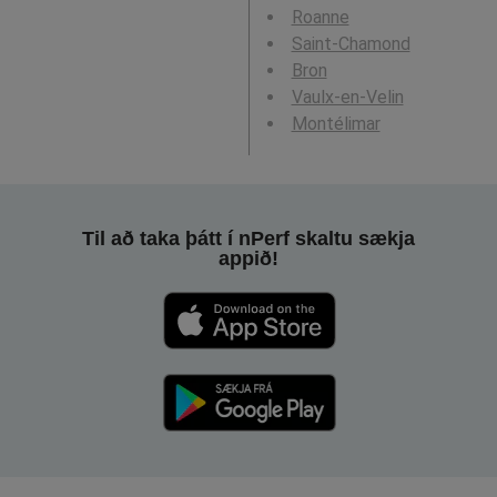
Roanne
Saint-Chamond
Bron
Vaulx-en-Velin
Montélimar
Til að taka þátt í nPerf skaltu sækja
appið!