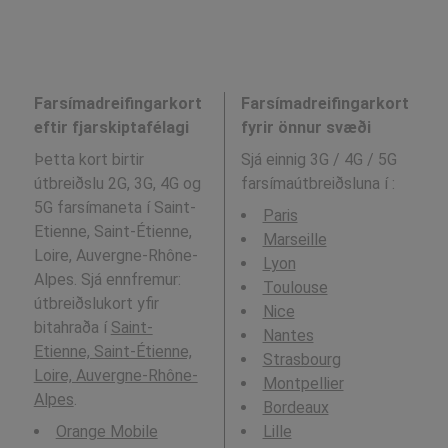
Farsímadreifingarkort
Farsímadreifingarkort
eftir fjarskiptafélagi
fyrir önnur svæði
Þetta kort birtir
Sjá einnig 3G / 4G / 5G
útbreiðslu 2G, 3G, 4G og
farsímaútbreiðsluna í
:
5G farsímaneta í Saint-
Paris
Etienne, Saint-Étienne,
Marseille
Loire, Auvergne-Rhône-
Lyon
Alpes. Sjá ennfremur:
Toulouse
útbreiðslukort yfir
Nice
bitahraða í
Saint-
Nantes
Etienne, Saint-Étienne,
Strasbourg
Loire, Auvergne-Rhône-
Montpellier
Alpes
.
Bordeaux
Orange Mobile
Lille