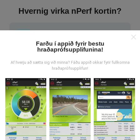
Hvernig virka nPerf kortin?
Farðu í appið fyrir bestu
hraðaprófsupplifunina!
Hvar verða gögnin til?
Af hverju að sætta sig við minna? Fáðu appið okkar fyrir fullkomna
hraðaprófsupplifun!
Gögnum er safnað saman af notendum sem gera
prófanir með nPerf appinu. Þetta eru prófanir sem eru
framkvæmdar við raunverulegar aðstæður, úti í
mörkinni. Ef þú vilt taka þátt þá er það eina sem þarf
að gera er að vista nPerf-appið í snjallsímanum.
Því
meiri gögn sem safnast saman, því ítarlegri verða
kortin.