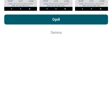
Hvernig eru uppfærslur
Með því að vafra um nPerf.com ertu samþykk(ur)
framkvæmdar?
persónuverndar- og netkökustefnu okkar auk
Opið
notkunarskilmálanna
um nPerf prófanirnar.
Tölva uppfærir netútbreiðslukortin á
Seinna
klukkustundarfresti. Hraðakortin eru uppfærð
á 15
OK
mínútna fresti
. Gögn eru birt í tvö ár. Að tveimur árum
liðnum eru elstu kortagögnin fjarlægð mánaðarlega.
Hversu áreiðanlegt og nákvæmt er
þetta?
Prófanir eru framkvæmdar með notendabúnaði.
Nákvæmni staðsetningar er háð móttökugæðum á
GPS-merkinu þegar prófunin er framkvæmd. Hvað