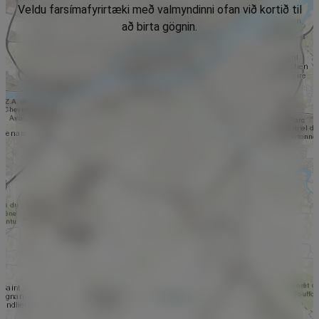
Veldu farsímafyrirtæki með valmyndinni ofan við kortið til
að birta gögnin.