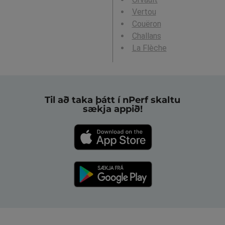
Vertou
Couëron
Challans
La Flèche
Til að taka þátt í nPerf skaltu
sækja appið!