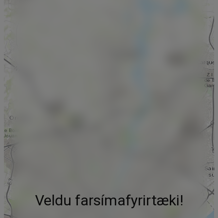
Veldu farsímafyrirtæki!