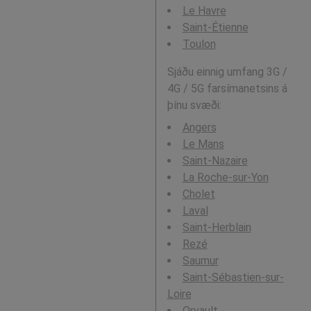
Le Havre
Saint-Étienne
Toulon
Sjáðu einnig umfang 3G /
4G / 5G farsímanetsins á
þínu svæði:
Angers
Le Mans
Saint-Nazaire
La Roche-sur-Yon
Cholet
Laval
Saint-Herblain
Rezé
Saumur
Saint-Sébastien-sur-
Loire
Orvault