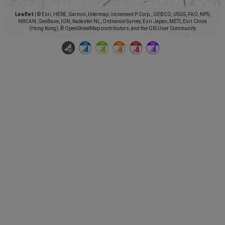
Leaflet
|
© Esri, HERE, Garmin, Intermap, increment P Corp., GEBCO, USGS, FAO, NPS,
NRCAN, GeoBase, IGN, Kadaster NL, Ordnance Survey, Esri Japan, METI, Esri China
(Hong Kong), © OpenStreetMap contributors, and the GIS User Community