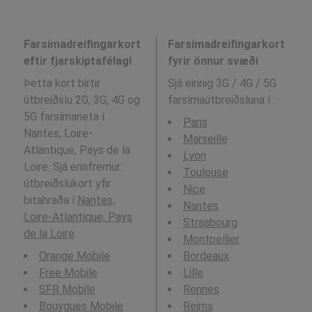
Farsímadreifingarkort
Farsímadreifingarkort
eftir fjarskiptafélagi
fyrir önnur svæði
Þetta kort birtir
Sjá einnig 3G / 4G / 5G
útbreiðslu 2G, 3G, 4G og
farsímaútbreiðsluna í
:
5G farsímaneta í
Paris
Nantes, Loire-
Marseille
Atlantique, Pays de la
Lyon
Loire. Sjá ennfremur:
Toulouse
útbreiðslukort yfir
Nice
bitahraða í
Nantes,
Nantes
Loire-Atlantique, Pays
Strasbourg
de la Loire
.
Montpellier
Orange Mobile
Bordeaux
Free Mobile
Lille
SFR Mobile
Rennes
Bouygues Mobile
Reims