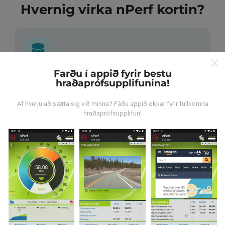
Hvernig virka nPerf kortin?
Farðu í appið fyrir bestu
Hvar verða gögnin til?
hraðaprófsupplifunina!
Gögnum er safnað saman af notendum sem gera
Af hverju að sætta sig við minna? Fáðu appið okkar fyrir fullkomna
prófanir með nPerf appinu. Þetta eru prófanir sem eru
hraðaprófsupplifun!
framkvæmdar við raunverulegar aðstæður, úti í
mörkinni. Ef þú vilt taka þátt þá er það eina sem þarf
að gera er að vista nPerf-appið í snjallsímanum.
Því
meiri gögn sem safnast saman, því ítarlegri verða
kortin.