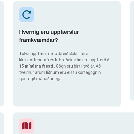
Hvernig eru uppfærslur
framkvæmdar?
Tölva uppfærir netútbreiðslukortin á
klukkustundarfresti. Hraðakortin eru uppfærð
á
15 mínútna fresti
. Gögn eru birt í tvö ár. Að
tveimur árum liðnum eru elstu kortagögnin
fjarlægð mánaðarlega.