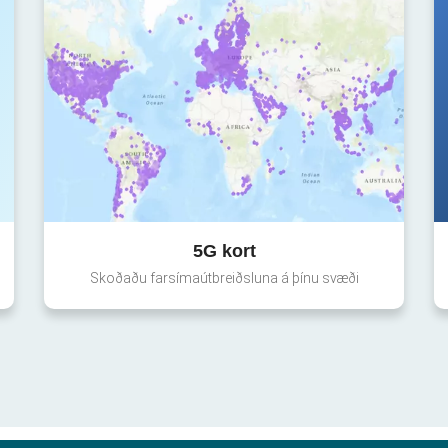
5G kort
Skoðaðu farsímaútbreiðsluna á þínu svæði