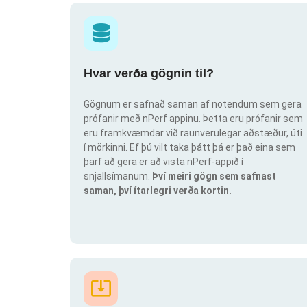
Hvar verða gögnin til?
Gögnum er safnað saman af notendum sem gera
prófanir með nPerf appinu. Þetta eru prófanir sem
eru framkvæmdar við raunverulegar aðstæður, úti
í mörkinni. Ef þú vilt taka þátt þá er það eina sem
þarf að gera er að vista nPerf-appið í
snjallsímanum.
Því meiri gögn sem safnast
saman, því ítarlegri verða kortin.