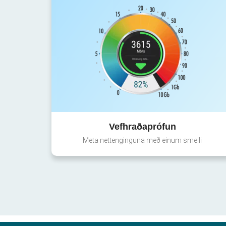
Vefhraðaprófun
Meta nettenginguna með einum smelli