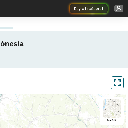
Keyra hraðapróf
dónesía
ArcGIS