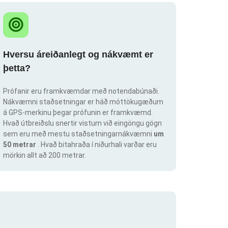
Hversu áreiðanlegt og nákvæmt er
þetta?
Prófanir eru framkvæmdar með notendabúnaði.
Nákvæmni staðsetningar er háð móttökugæðum
á GPS-merkinu þegar prófunin er framkvæmd.
Hvað útbreiðslu snertir vistum við eingöngu gögn
sem eru með mestu staðsetningarnákvæmni
um
50 metrar
. Hvað bitahraða í niðurhali varðar eru
mörkin allt að 200 metrar.