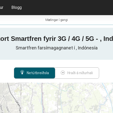
ur
Blogg
Mælingar í gangi
ort Smartfren fyrir 3G / 4G / 5G - , In
Smartfren farsímagagnanet í , Indónesía
Netútbreiðsla
Hraði á niðurhali