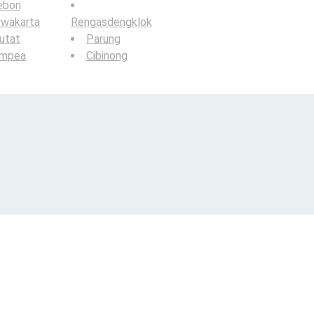
ebon
rwakarta
Rengasdengklok
utat
Parung
ampea
Cibinong