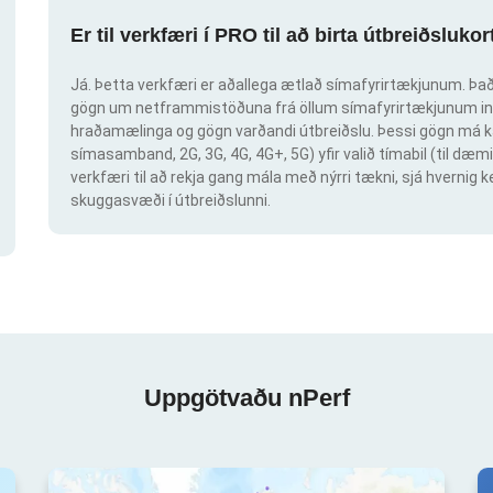
Er til verkfæri í PRO til að birta útbreiðsluk
Já. Þetta verkfæri er aðallega ætlað símafyrirtækjunum. Það 
gögn um netframmistöðuna frá öllum símafyrirtækjunum inn
hraðamælinga og gögn varðandi útbreiðslu. Þessi gögn má ka
símasamband, 2G, 3G, 4G, 4G+, 5G) yfir valið tímabil (til dæmi
verkfæri til að rekja gang mála með nýrri tækni, sjá hvern
skuggasvæði í útbreiðslunni.
Uppgötvaðu nPerf