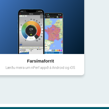
Farsímaforrit
Lærðu meira um nPerf appið á Android og iOS