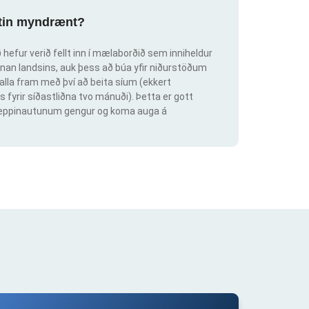
ortin myndrænt?
hefur verið fellt inn í mælaborðið sem inniheldur
an landsins, auk þess að búa yfir niðurstöðum
lla fram með því að beita síum (ekkert
s fyrir síðastliðna tvo mánuði). Þetta er gott
ig keppinautunum gengur og koma auga á