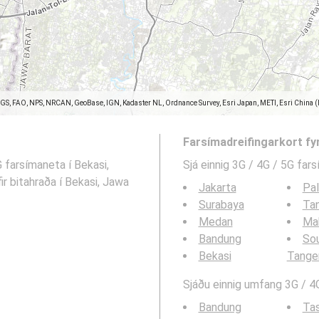
SGS, FAO, NPS, NRCAN, GeoBase, IGN, Kadaster NL, Ordnance Survey, Esri Japan, METI, Esri China 
Farsímadreifingarkort fy
G farsímaneta í Bekasi,
Sjá einnig 3G / 4G / 5G far
ir bitahraða í Bekasi, Jawa
Jakarta
Pa
Surabaya
Ta
Medan
Ma
Bandung
So
Bekasi
Tange
Sjáðu einnig umfang 3G / 4G
Bandung
Ta