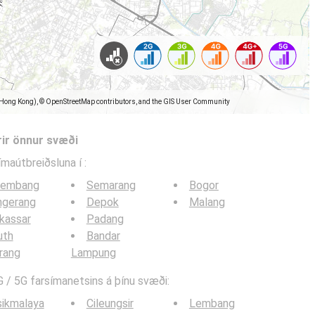
(Hong Kong), © OpenStreetMap contributors, and the GIS User Community
rir önnur svæði
símaútbreiðsluna í
:
lembang
Semarang
Bogor
ngerang
Depok
Malang
kassar
Padang
uth
Bandar
rang
Lampung
 / 5G farsímanetsins á þínu svæði:
sikmalaya
Cileungsir
Lembang