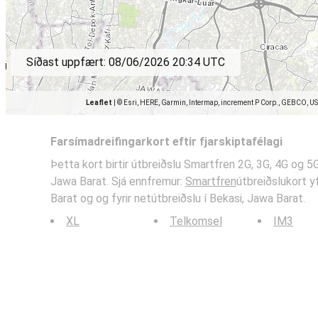
Síðast uppfært:
08/06/2026 20:34 UTC
Leaflet
|
© Esri, HERE, Garmin, Intermap, increment P Corp., GEBCO, U
Farsímadreifingarkort eftir fjarskiptafélagi
Þetta kort birtir útbreiðslu Smartfren 2G, 3G, 4G og 5
Jawa Barat. Sjá ennfremur:
Smartfren
útbreiðslukort yf
Barat og og fyrir netútbreiðslu í Bekasi, Jawa Barat.
XL
Telkomsel
IM3