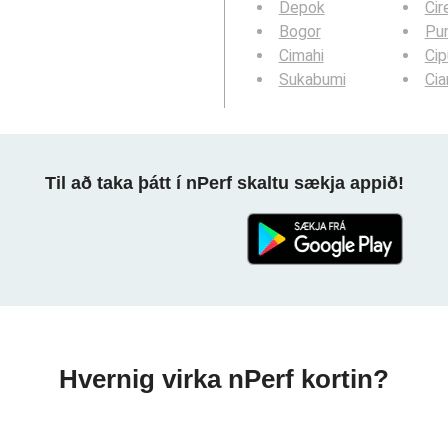
Depok
Cir
Bogor
Pu
Cimahi
Cip
Sukabumi
Ci
Til að taka þátt í nPerf skaltu sækja appið!
Hvernig virka nPerf kortin?