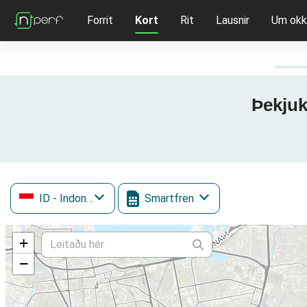
Forrit
Kort
Rit
Lausnir
Um okk
Þekjuk
ID
- Indonesia
Smartfren
+
−