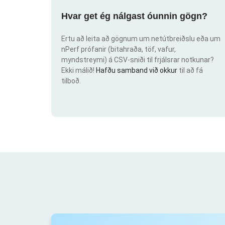
Hvar get ég nálgast óunnin gögn?
Ertu að leita að gögnum um netútbreiðslu eða um
nPerf prófanir (bitahraða, töf, vafur,
myndstreymi) á CSV-sniði til frjálsrar notkunar?
Ekki málið!
Hafðu samband við okkur
til að fá
tilboð.