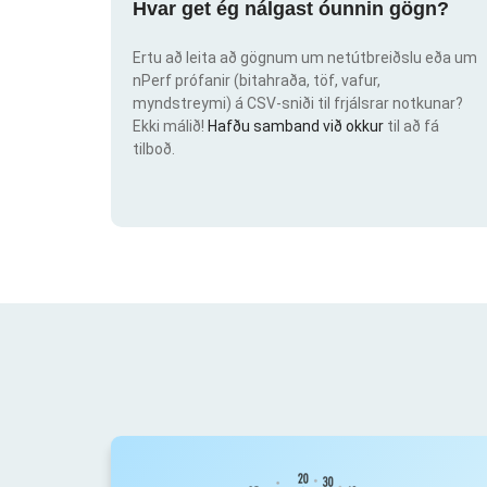
Hvar get ég nálgast óunnin gögn?
Ertu að leita að gögnum um netútbreiðslu eða um
nPerf prófanir (bitahraða, töf, vafur,
myndstreymi) á CSV-sniði til frjálsrar notkunar?
Ekki málið!
Hafðu samband við okkur
til að fá
tilboð.