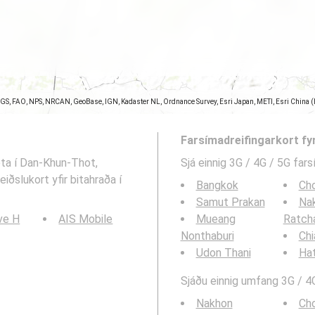
SGS, FAO, NPS, NRCAN, GeoBase, IGN, Kadaster NL, Ordnance Survey, Esri Japan, METI, Esri China 
Farsímadreifingarkort fy
eta í Dan-Khun-Thot,
Sjá einnig 3G / 4G / 5G far
ðslukort yfir bitahraða í
Bangkok
Cho
Samut Prakan
Na
ve H
AIS Mobile
Mueang
Ratch
Nonthaburi
Chi
Udon Thani
Hat
Sjáðu einnig umfang 3G / 4G
Nakhon
Cho