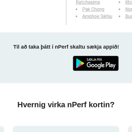
Ratchasima
Kho
Pak Chong
No
Amphoe Sikhiu
Bua
Til að taka þátt í nPerf skaltu sækja appið!
Hvernig virka nPerf kortin?