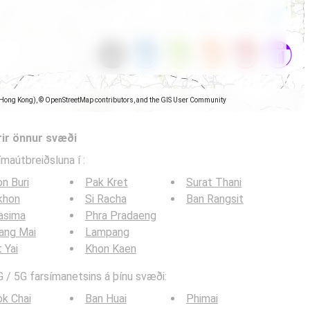
(Hong Kong), © OpenStreetMap contributors, and the GIS User Community
rir önnur svæði
símaútbreiðsluna í
:
n Buri
Pak Kret
Surat Thani
khon
Si Racha
Ban Rangsit
asima
Phra Pradaeng
ang Mai
Lampang
 Yai
Khon Kaen
 / 5G farsímanetsins á þínu svæði:
k Chai
Ban Huai
Phimai