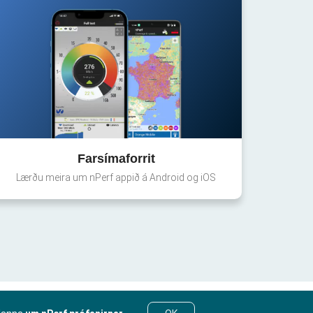
Farsímaforrit
Lærðu meira um nPerf appið á Android og iOS