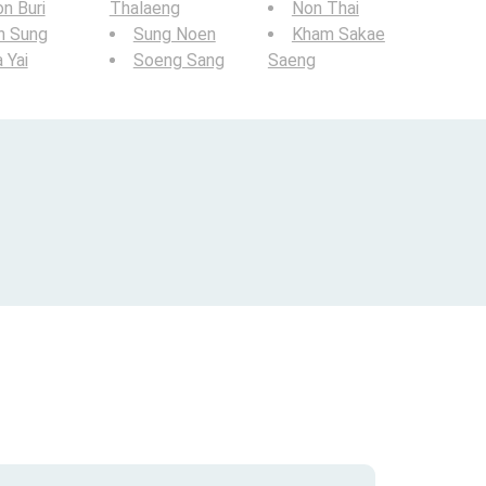
n Buri
Thalaeng
Non Thai
n Sung
Sung Noen
Kham Sakae
 Yai
Soeng Sang
Saeng