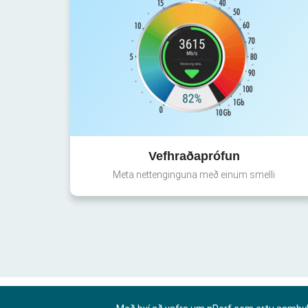
Vefhraðaprófun
Meta nettenginguna með einum smelli