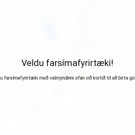
Veldu farsímafyrirtæki!
u farsímafyrirtæki með valmyndinni ofan við kortið til að birta gö