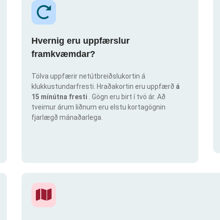
Hvernig eru uppfærslur
framkvæmdar?
Tölva uppfærir netútbreiðslukortin á
klukkustundarfresti. Hraðakortin eru uppfærð
á
15 mínútna fresti
. Gögn eru birt í tvö ár. Að
tveimur árum liðnum eru elstu kortagögnin
fjarlægð mánaðarlega.