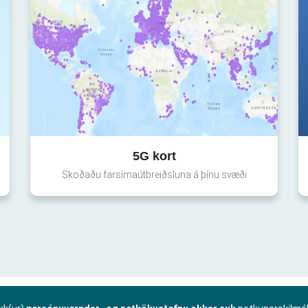
5G kort
Skoðaðu farsímaútbreiðsluna á þínu svæði