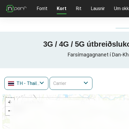
Forrit
Kort
Rit
Lausnir
Um okk
3G / 4G / 5G útbreiðslu
Farsímagagnanet í Dan-Kh
TH
- Thailand
+
−