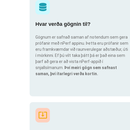
Hvar verða gögnin til?
Gögnum er safnað saman af notendum sem gera
prófanir með nPerf appinu. Þetta eru prófanir sem
eru framkvæmdar við raunverulegar aðstæður, úti
í mörkinni. Ef þú vilt taka þátt þá er það eina sem
þarf að gera er að vista nPerf-appið í
snjallsímanum.
Því meiri gögn sem safnast
saman, því ítarlegri verða kortin.