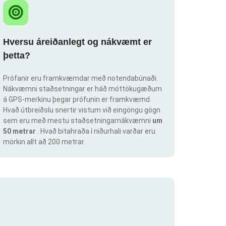
Hversu áreiðanlegt og nákvæmt er
þetta?
Prófanir eru framkvæmdar með notendabúnaði.
Nákvæmni staðsetningar er háð móttökugæðum
á GPS-merkinu þegar prófunin er framkvæmd.
Hvað útbreiðslu snertir vistum við eingöngu gögn
sem eru með mestu staðsetningarnákvæmni
um
50 metrar
. Hvað bitahraða í niðurhali varðar eru
mörkin allt að 200 metrar.