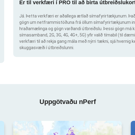
Er til verkfæri í PRO til að birta útbreiðsluk
Já. Þetta verkfæri er aðallega ætlað símafyrirtækjunum. Það 
gögn um netframmistöðuna frá öllum símafyrirtækjunum inn
hraðamælinga og gögn varðandi útbreiðslu. Þessi gögn má ka
símasamband, 2G, 3G, 4G, 4G+, 5G) yfir valið tímabil (til dæmi
verkfæri til að rekja gang mála með nýrri tækni, sjá hvern
skuggasvæði í útbreiðslunni.
Uppgötvaðu nPerf