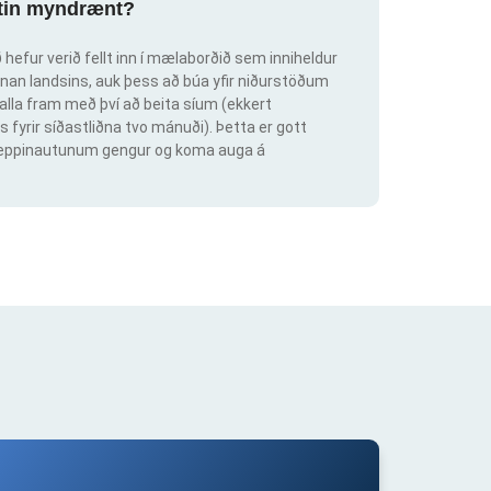
ortin myndrænt?
hefur verið fellt inn í mælaborðið sem inniheldur
an landsins, auk þess að búa yfir niðurstöðum
lla fram með því að beita síum (ekkert
s fyrir síðastliðna tvo mánuði). Þetta er gott
ig keppinautunum gengur og koma auga á