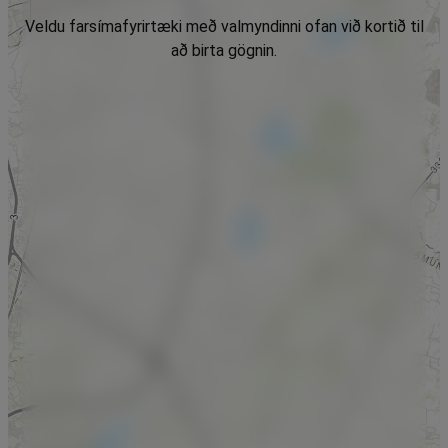
Veldu farsímafyrirtæki með valmyndinni ofan við kortið til
að birta gögnin.