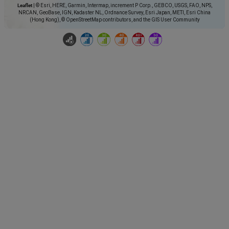
Leaflet
|
© Esri, HERE, Garmin, Intermap, increment P Corp., GEBCO, USGS, FAO, NPS,
NRCAN, GeoBase, IGN, Kadaster NL, Ordnance Survey, Esri Japan, METI, Esri China
(Hong Kong), © OpenStreetMap contributors, and the GIS User Community