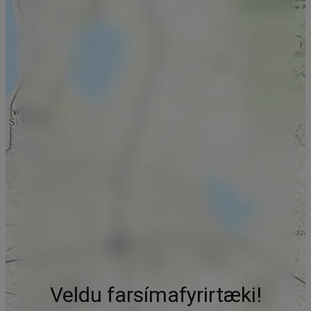
Veldu farsímafyrirtæki!