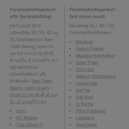
Farsímadreifingarkort
Farsímadreifingarkort
eftir fjarskiptafélagi
fyrir önnur svæði
Þetta kort birtir
Sjá einnig 3G / 4G / 5G
útbreiðslu 2G, 3G, 4G og
farsímaútbreiðsluna í
:
5G farsímaneta í Ban-
Bangkok
Talat-Bueng, เทศบาล
Samut Prakan
นครเจ้าพระยาสุรศักดิ์,
Mueang Nonthaburi
ตำบลบึง, อำเภอศรีราชา.
Udon Thani
Sjá ennfremur:
Chon Buri
útbreiðslukort yfir
Nakhon Ratchasima
bitahraða í
Ban-Talat-
Chiang Mai
Bueng, เทศบาลนคร
Hat Yai
เจ้าพระยาสุรศักดิ์, ตำบล
Pak Kret
บึง, อำเภอศรีราชา
.
Si Racha
dtac
Phra Pradaeng
NT Mobile
Lampang
True Move H
Khon Kaen