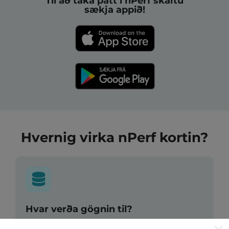
Til að taka þátt í nPerf skaltu
sækja appið!
Hvernig virka nPerf kortin?
Hvar verða gögnin til?