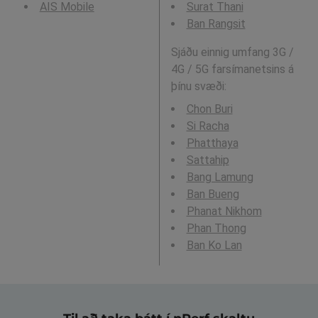
AIS Mobile
Surat Thani
Ban Rangsit
Sjáðu einnig umfang 3G /
4G / 5G farsímanetsins á
þínu svæði:
Chon Buri
Si Racha
Phatthaya
Sattahip
Bang Lamung
Ban Bueng
Phanat Nikhom
Phan Thong
Ban Ko Lan