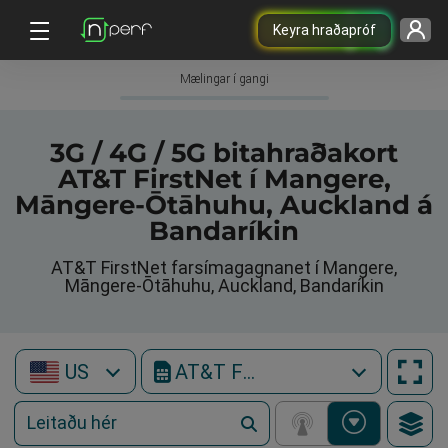
Keyra hraðapróf
Mælingar í gangi
3G / 4G / 5G bitahraðakort
AT&T FirstNet í Mangere,
Māngere-Ōtāhuhu, Auckland á
Bandaríkin
AT&T FirstNet farsímagagnanet í Mangere,
Māngere-Ōtāhuhu, Auckland, Bandaríkin
US
AT&T FirstNet