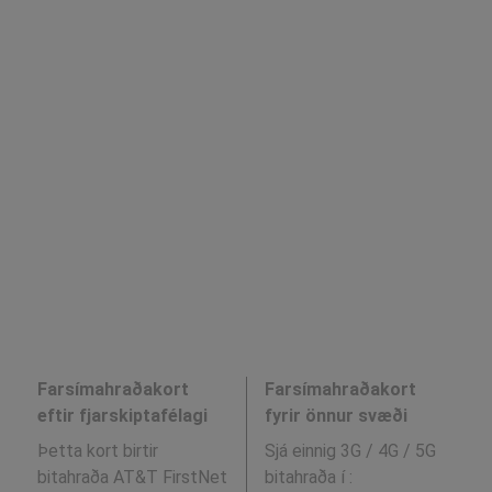
Farsímahraðakort
Farsímahraðakort
eftir fjarskiptafélagi
fyrir önnur svæði
Þetta kort birtir
Sjá einnig 3G / 4G / 5G
bitahraða AT&T FirstNet
bitahraða í
: