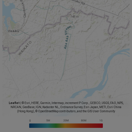
Leaflet
|
© Esri, HERE, Garmin, Intermap, increment P Corp., GEBCO, USGS, FAO, NPS,
NRCAN, GeoBase, IGN, Kadaster NL, Ordnance Survey, Esri Japan, METI, Esri China
(Hong Kong), © OpenStreetMap contributors, and the GIS User Community