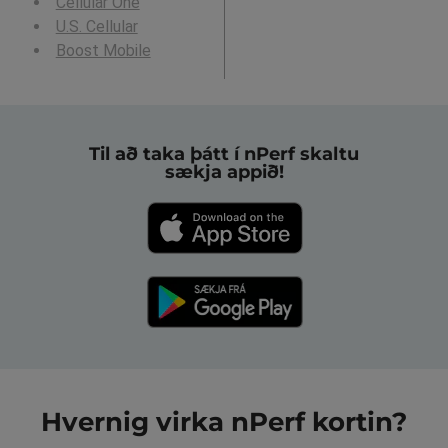
Cellular One
U.S. Cellular
Boost Mobile
Til að taka þátt í nPerf skaltu
sækja appið!
Hvernig virka nPerf kortin?