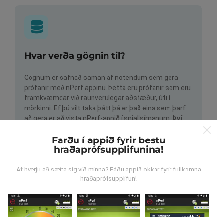
Hvar verða gögnin til?
Gögnum er safnað saman af notendum sem gera
prófanir með nPerf appinu. Þetta eru prófanir sem eru
framkvæmdar við raunverulegar aðstæður, úti í
mörkinni. Ef þú vilt taka þátt þá er það eina sem þarf
að gera er að vista nPerf-appið í snjallsímanum.
Því
meiri gögn sem safnast saman, því ítarlegri verða
kortin.
Farðu í appið fyrir bestu
hraðaprófsupplifunina!
Af hverju að sætta sig við minna? Fáðu appið okkar fyrir fullkomna
hraðaprófsupplifun!
Hvernig eru uppfærslur