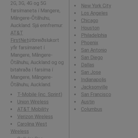
2G, 3G, 4G og 5G
New York City
farsímaneta í Mangere,
Los Angeles
Māngere-Ōtāhuhu,
Chicago
Auckland. Sjá ennfremur:
Houston
AT&T
Philadelphia
FirstNet
útbreiðslukort
Phoenix
yfir farsímanet í
San Antonio
Mangere, Māngere-
San Diego
Ōtāhuhu, Auckland og og
Dallas
bitahraða í farsíma í
San Jose
Mangere, Māngere-
Indianapolis
Ōtāhuhu, Auckland.
Jacksonville
T-Mobile (inc. Sprint)
San Francisco
Union Wireless
Austin
AT&T Mobility
Columbus
Verizon Wireless
Carolina West
Wireless