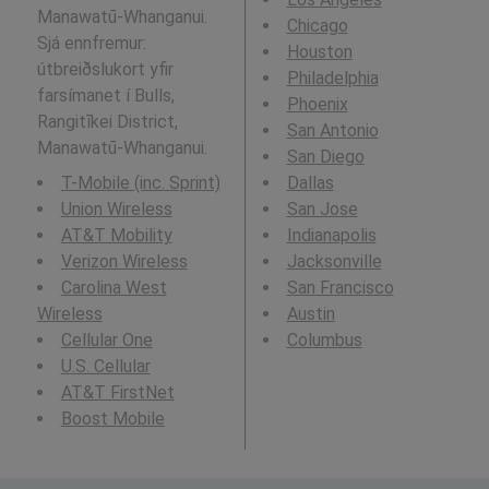
Manawatū-Whanganui.
Chicago
Sjá ennfremur:
Houston
útbreiðslukort yfir
Philadelphia
farsímanet í Bulls,
Phoenix
Rangitīkei District,
San Antonio
Manawatū-Whanganui.
San Diego
T-Mobile (inc. Sprint)
Dallas
Union Wireless
San Jose
AT&T Mobility
Indianapolis
Verizon Wireless
Jacksonville
Carolina West
San Francisco
Wireless
Austin
Cellular One
Columbus
U.S. Cellular
AT&T FirstNet
Boost Mobile