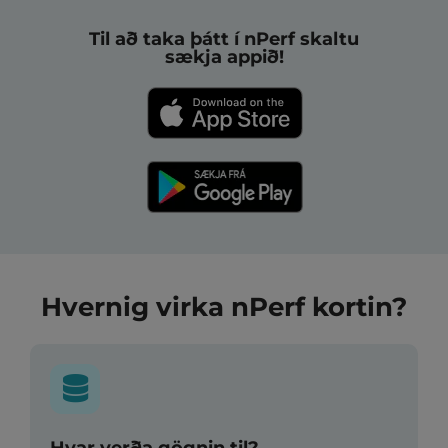
Til að taka þátt í nPerf skaltu
sækja appið!
Hvernig virka nPerf kortin?
Hvar verða gögnin til?