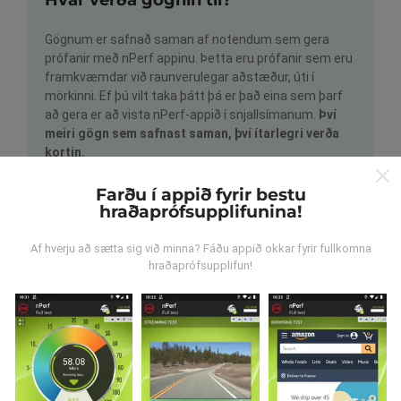
Gögnum er safnað saman af notendum sem gera
prófanir með nPerf appinu. Þetta eru prófanir sem eru
framkvæmdar við raunverulegar aðstæður, úti í
mörkinni. Ef þú vilt taka þátt þá er það eina sem þarf
að gera er að vista nPerf-appið í snjallsímanum.
Því
meiri gögn sem safnast saman, því ítarlegri verða
kortin.
Farðu í appið fyrir bestu
hraðaprófsupplifunina!
Af hverju að sætta sig við minna? Fáðu appið okkar fyrir fullkomna
hraðaprófsupplifun!
Hvernig eru uppfærslur
framkvæmdar?
Tölva uppfærir netútbreiðslukortin á
klukkustundarfresti. Hraðakortin eru uppfærð
á 15
mínútna fresti
. Gögn eru birt í tvö ár. Að tveimur árum