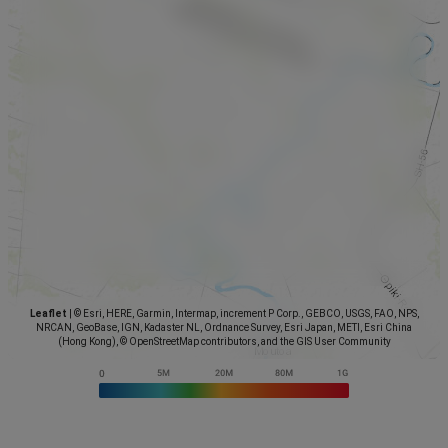
Leaflet
|
© Esri, HERE, Garmin, Intermap, increment P Corp., GEBCO, USGS, FAO, NPS,
NRCAN, GeoBase, IGN, Kadaster NL, Ordnance Survey, Esri Japan, METI, Esri China
(Hong Kong), © OpenStreetMap contributors, and the GIS User Community