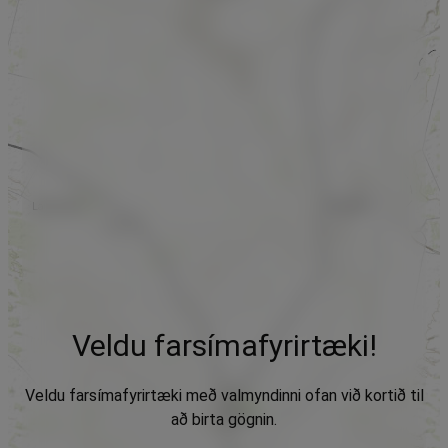
Veldu farsímafyrirtæki!
Veldu farsímafyrirtæki með valmyndinni ofan við kortið til
að birta gögnin.