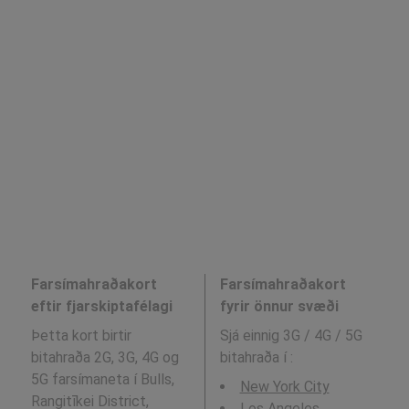
Farsímahraðakort
Farsímahraðakort
eftir fjarskiptafélagi
fyrir önnur svæði
Þetta kort birtir
Sjá einnig 3G / 4G / 5G
bitahraða 2G, 3G, 4G og
bitahraða í
:
5G farsímaneta í Bulls,
New York City
Rangitīkei District,
Los Angeles