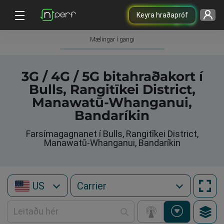
Keyra hraðapróf
Mælingar í gangi
3G / 4G / 5G bitahraðakort í
Bulls, Rangitīkei District,
Manawatū-Whanganui,
Bandaríkin
Farsímagagnanet í Bulls, Rangitīkei District,
Manawatū-Whanganui, Bandaríkin
US