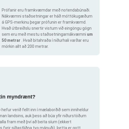
Prófanir eru framkvæmdar með notendabúnaði.
Nákvæmni staðsetningar er háð móttökugæðum
á GPS-merkinu þegar prófunin er framkvæmd.
Hvað útbreiðslu snertir vistum við eingöngu gögn
sem eru með mestu staðsetningarnákvæmni
um
50 metrar
. Hvað bitahraða í niðurhali varðar eru
mörkin allt að 200 metrar.
ortin myndrænt?
hefur verið fellt inn í mælaborðið sem inniheldur
an landsins, auk þess að búa yfir niðurstöðum
lla fram með því að beita síum (ekkert
s fyrir síðastliðna tvo mánuði). Þetta er gott