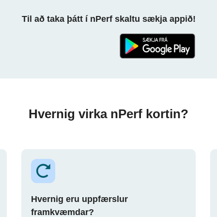
Til að taka þátt í nPerf skaltu sækja appið!
Hvernig virka nPerf kortin?
Hvernig eru uppfærslur
framkvæmdar?