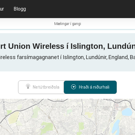
ur
Blogg
Mælingar í gangi
rt Union Wireless í Islington, Lundú
reless farsímagagnanet í Islington, Lundúnir, England, B
Netútbreiðsla
Hraði á niðurhali