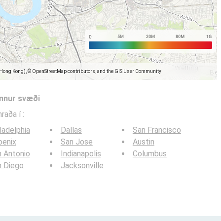
(Hong Kong), © OpenStreetMap contributors, and the GIS User Community
önnur svæði
hraða í
:
ladelphia
Dallas
San Francisco
oenix
San Jose
Austin
 Antonio
Indianapolis
Columbus
n Diego
Jacksonville