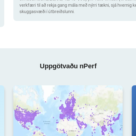
verkfæri til að rekja gang mála með nýrri tækni, sjá hvern
skuggasvæði í útbreiðslunni.
Uppgötvaðu nPerf