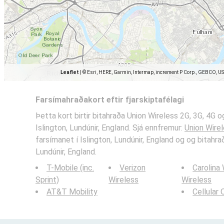
Leaflet
|
© Esri, HERE, Garmin, Intermap, increment P Corp., GEBCO, U
Farsímahraðakort eftir fjarskiptafélagi
Þetta kort birtir bitahraða Union Wireless 2G, 3G, 4G 
Islington, Lundúnir, England. Sjá ennfremur:
Union Wire
farsímanet í Islington, Lundúnir, England og og bitahrað
Lundúnir, England.
T-Mobile (inc.
Verizon
Carolina
Sprint)
Wireless
Wireless
AT&T Mobility
Cellular