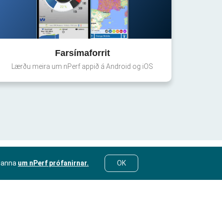
Farsímaforrit
Lærðu meira um nPerf appið á Android og iOS
lanna
um nPerf prófanirnar.
OK