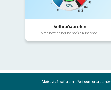
Vefhraðaprófun
Meta nettenginguna með einum smelli
Með því að vafra um nPerf.com ertu samþy