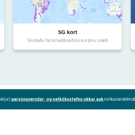
5G kort
Skoðaðu farsímaútbreiðsluna á þínu svæði
kk(ur)
persónuverndar- og netkökustefnu okkar auk
notkunarskilmá