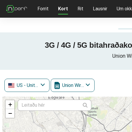
Forrit
Kort
Rit
Lausnir
Um okk
3G / 4G / 5G bitahraðako
Union Wi
US
- United States
Union Wireless
+
−