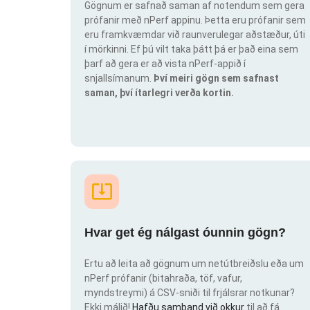
Gögnum er safnað saman af notendum sem gera
prófanir með nPerf appinu. Þetta eru prófanir sem
eru framkvæmdar við raunverulegar aðstæður, úti
í mörkinni. Ef þú vilt taka þátt þá er það eina sem
þarf að gera er að vista nPerf-appið í
snjallsímanum.
Því meiri gögn sem safnast
saman, því ítarlegri verða kortin.
Hvar get ég nálgast óunnin gögn?
Ertu að leita að gögnum um netútbreiðslu eða um
nPerf prófanir (bitahraða, töf, vafur,
myndstreymi) á CSV-sniði til frjálsrar notkunar?
Ekki málið!
Hafðu samband við okkur
til að fá