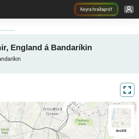
Keyra hraðapróf
nir, England á Bandaríkin
andaríkin
ArcGIS