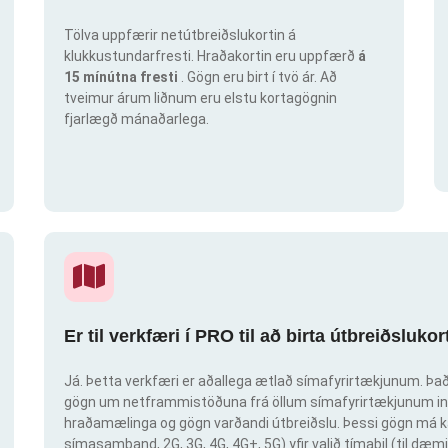
Tölva uppfærir netútbreiðslukortin á
klukkustundarfresti. Hraðakortin eru uppfærð
á
15 mínútna fresti
. Gögn eru birt í tvö ár. Að
tveimur árum liðnum eru elstu kortagögnin
fjarlægð mánaðarlega.
Er til verkfæri í PRO til að birta útbreiðsluk
Já. Þetta verkfæri er aðallega ætlað símafyrirtækjunum. Það 
gögn um netframmistöðuna frá öllum símafyrirtækjunum inn
hraðamælinga og gögn varðandi útbreiðslu. Þessi gögn má ka
símasamband, 2G, 3G, 4G, 4G+, 5G) yfir valið tímabil (til dæmi