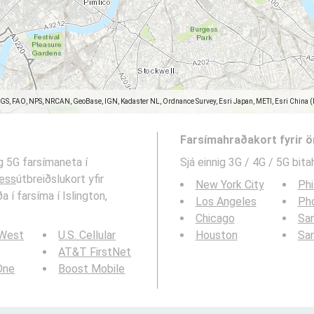
SGS, FAO, NPS, NRCAN, GeoBase, IGN, Kadaster NL, Ordnance Survey, Esri Japan, METI, Esri China 
Farsímahraðakort fyrir 
og 5G farsímaneta í
Sjá einnig 3G / 4G / 5G bita
less
útbreiðslukort yfir
New York City
Phi
a í farsíma í Islington,
Los Angeles
Ph
Chicago
San
 West
U.S. Cellular
Houston
Sa
AT&T FirstNet
 One
Boost Mobile