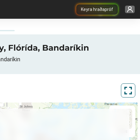
Keyra hraðapróf
y, Flórída, Bandaríkin
andaríkin
ArcGIS