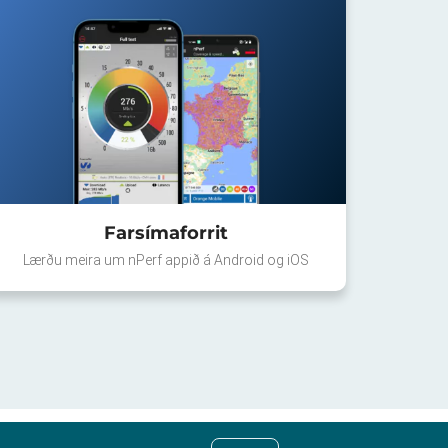
Farsímaforrit
Lærðu meira um nPerf appið á Android og iOS