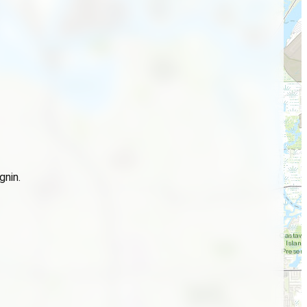
gnin.