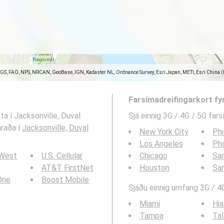
SGS, FAO, NPS, NRCAN, GeoBase, IGN, Kadaster NL, Ordnance Survey, Esri Japan, METI, Esri China 
Farsímadreifingarkort fy
ta í Jacksonville, Duval
Sjá einnig 3G / 4G / 5G far
hraða í
Jacksonville, Duval
New York City
Phi
Los Angeles
Ph
 West
U.S. Cellular
Chicago
San
AT&T FirstNet
Houston
Sa
 One
Boost Mobile
Sjáðu einnig umfang 3G / 4G
Miami
Hia
Tampa
Tal