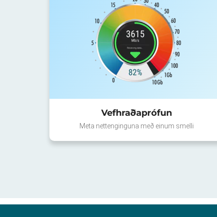
Vefhraðaprófun
Meta nettenginguna með einum smelli