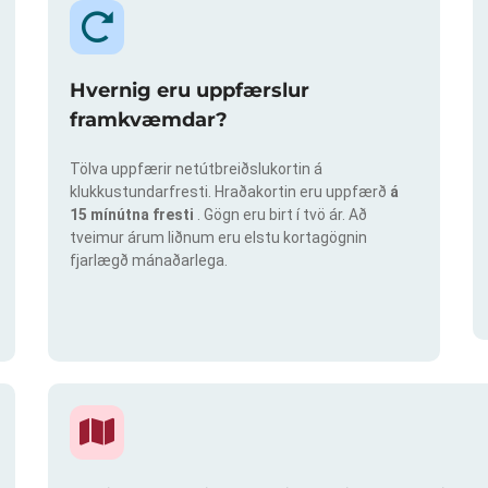
Hvernig eru uppfærslur
framkvæmdar?
Tölva uppfærir netútbreiðslukortin á
klukkustundarfresti. Hraðakortin eru uppfærð
á
15 mínútna fresti
. Gögn eru birt í tvö ár. Að
tveimur árum liðnum eru elstu kortagögnin
fjarlægð mánaðarlega.