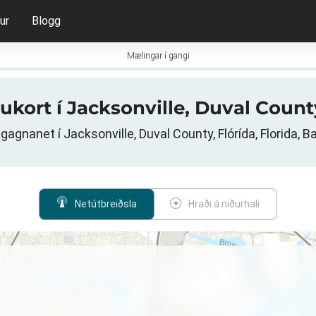
ur
Blogg
Mælingar í gangi
lukort í Jacksonville, Duval Count
agnanet í Jacksonville, Duval County, Flórída, Florida, B
Netútbreiðsla
Hraði á niðurhali