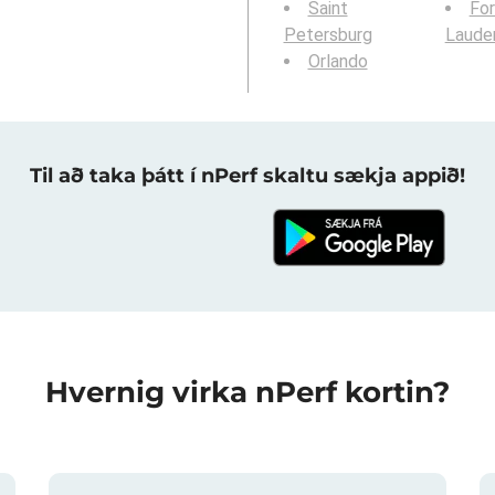
Saint
For
Petersburg
Laude
Orlando
Til að taka þátt í nPerf skaltu sækja appið!
Hvernig virka nPerf kortin?