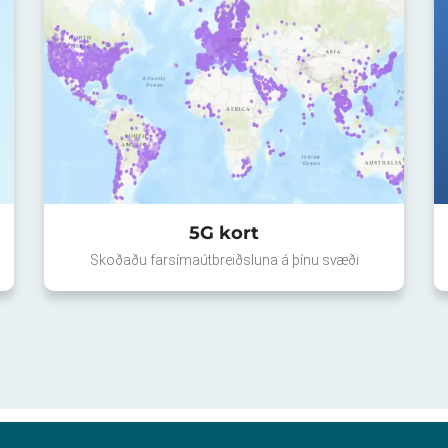
5G kort
Skoðaðu farsímaútbreiðsluna á þínu svæði