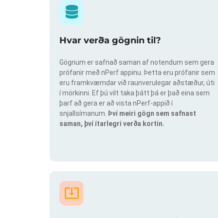
Hvar verða gögnin til?
Gögnum er safnað saman af notendum sem gera
prófanir með nPerf appinu. Þetta eru prófanir sem
eru framkvæmdar við raunverulegar aðstæður, úti
í mörkinni. Ef þú vilt taka þátt þá er það eina sem
þarf að gera er að vista nPerf-appið í
snjallsímanum.
Því meiri gögn sem safnast
saman, því ítarlegri verða kortin.