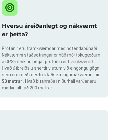
Hversu áreiðanlegt og nákvæmt
er þetta?
Prófanir eru framkvæmdar með notendabúnaði.
Nákvæmni staðsetningar er háð móttökugæðum
á GPS-merkinu þegar prófunin er framkvæmd.
Hvað útbreiðslu snertir vistum við eingöngu gögn
sem eru með mestu staðsetningarnákvæmni
um
50 metrar
. Hvað bitahraða í niðurhali varðar eru
mörkin allt að 200 metrar.