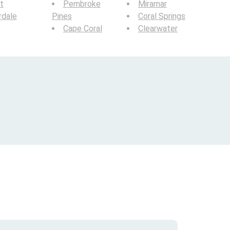
t
Pembroke
Miramar
rdale
Pines
Coral Springs
Cape Coral
Clearwater