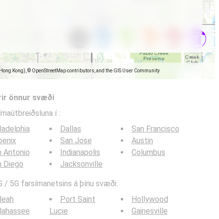
(Hong Kong), © OpenStreetMap contributors, and the GIS User Community
rir önnur svæði
símaútbreiðsluna í
:
ladelphia
Dallas
San Francisco
oenix
San Jose
Austin
 Antonio
Indianapolis
Columbus
n Diego
Jacksonville
 / 5G farsímanetsins á þínu svæði:
leah
Port Saint
Hollywood
lahassee
Lucie
Gainesville