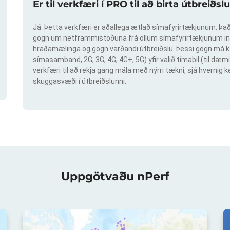
Er til verkfæri í PRO til að birta útbreið
Já. Þetta verkfæri er aðallega ætlað símafyrirtækjunum. Það 
gögn um netframmistöðuna frá öllum símafyrirtækjunum inn
hraðamælinga og gögn varðandi útbreiðslu. Þessi gögn má ka
símasamband, 2G, 3G, 4G, 4G+, 5G) yfir valið tímabil (til dæmi
verkfæri til að rekja gang mála með nýrri tækni, sjá hvern
skuggasvæði í útbreiðslunni.
Uppgötvaðu nPerf