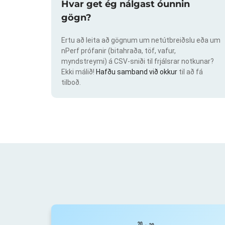
Hvar get ég nálgast óunnin
gögn?
Ertu að leita að gögnum um netútbreiðslu eða um
nPerf prófanir (bitahraða, töf, vafur,
myndstreymi) á CSV-sniði til frjálsrar notkunar?
Ekki málið!
Hafðu samband við okkur
til að fá
tilboð.