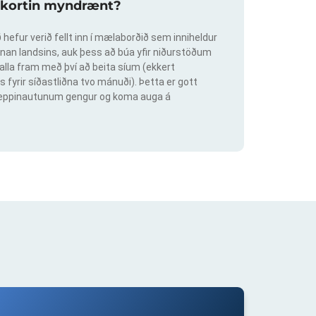
slukortin myndrænt?
hefur verið fellt inn í mælaborðið sem inniheldur
an landsins, auk þess að búa yfir niðurstöðum
lla fram með því að beita síum (ekkert
s fyrir síðastliðna tvo mánuði). Þetta er gott
ig keppinautunum gengur og koma auga á