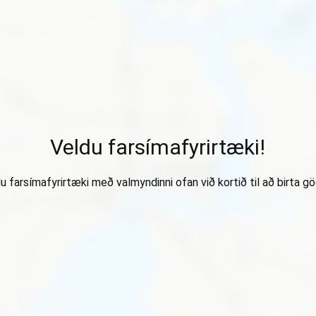
Veldu farsímafyrirtæki!
u farsímafyrirtæki með valmyndinni ofan við kortið til að birta gö