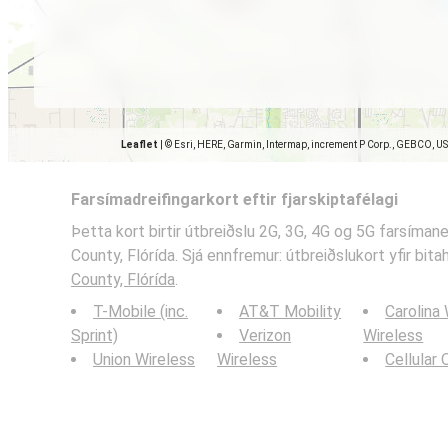
Leaflet
|
© Esri, HERE, Garmin, Intermap, increment P Corp., GEBCO, U
Farsímadreifingarkort eftir fjarskiptafélagi
Þetta kort birtir útbreiðslu 2G, 3G, 4G og 5G farsímane
County, Flórída. Sjá ennfremur: útbreiðslukort yfir bita
County, Flórída
.
T-Mobile (inc.
AT&T Mobility
Carolina
Sprint)
Verizon
Wireless
Union Wireless
Wireless
Cellular