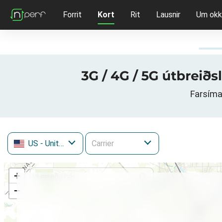
Forrit
Kort
Rit
Lausnir
Um okk
3G / 4G / 5G útbreiðs
Farsímag
US
- United States
+
−