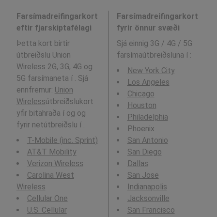
Farsímadreifingarkort
Farsímadreifingarkort
eftir fjarskiptafélagi
fyrir önnur svæði
Þetta kort birtir
Sjá einnig 3G / 4G / 5G
útbreiðslu Union
farsímaútbreiðsluna í
:
Wireless 2G, 3G, 4G og
New York City
5G farsímaneta í . Sjá
Los Angeles
ennfremur:
Union
Chicago
Wireless
útbreiðslukort
Houston
yfir bitahraða í og og
Philadelphia
fyrir netútbreiðslu í .
Phoenix
T-Mobile (inc. Sprint)
San Antonio
AT&T Mobility
San Diego
Verizon Wireless
Dallas
Carolina West
San Jose
Wireless
Indianapolis
Cellular One
Jacksonville
U.S. Cellular
San Francisco