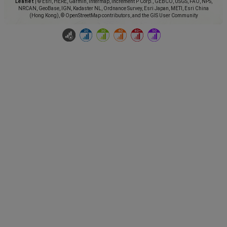
Leaflet
|
© Esri, HERE, Garmin, Intermap, increment P Corp., GEBCO, USGS, FAO, NPS,
NRCAN, GeoBase, IGN, Kadaster NL, Ordnance Survey, Esri Japan, METI, Esri China
(Hong Kong), © OpenStreetMap contributors, and the GIS User Community