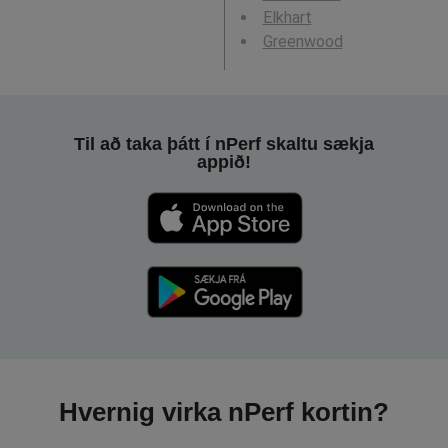
Elkhart
Greenwood
Til að taka þátt í nPerf skaltu sækja
appið!
Hvernig virka nPerf kortin?