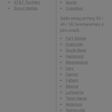
AT&T FirstNet
Austin
Boost Mobile
Columbus
Sjáðu einnig umfang 3G /
4G / 5G farsímanetsins á
þínu svæði:
Fort Wayne
Evansville
South Bend
Hammond
Bloomington
Gary
Carmel
Fishers
Muncie
Lafayette
Terre Haute
Anderson
Noblesville