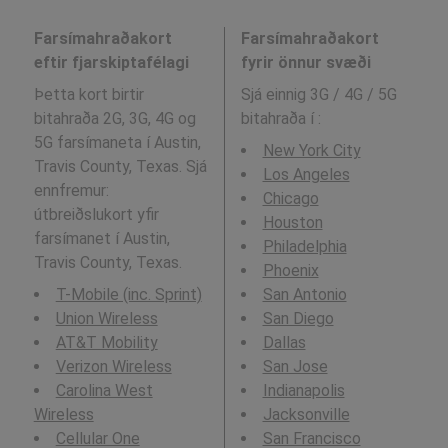
Farsímahraðakort
Farsímahraðakort
eftir fjarskiptafélagi
fyrir önnur svæði
Þetta kort birtir
Sjá einnig 3G / 4G / 5G
bitahraða 2G, 3G, 4G og
bitahraða í
:
5G farsímaneta í Austin,
New York City
Travis County, Texas. Sjá
Los Angeles
ennfremur:
Chicago
útbreiðslukort yfir
Houston
farsímanet í Austin,
Philadelphia
Travis County, Texas.
Phoenix
T-Mobile (inc. Sprint)
San Antonio
Union Wireless
San Diego
AT&T Mobility
Dallas
Verizon Wireless
San Jose
Carolina West
Indianapolis
Wireless
Jacksonville
Cellular One
San Francisco