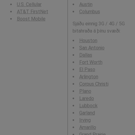
U.S. Cellular
Austin
AT&T FirstNet
Columbus
Boost Mobile
Sjáðu einnig 3G / 4G / 5G
bitahraða á þínu svæði:
Houston
San Antonio
Dallas
Fort Worth
El Paso
Arlington
Corpus Christi
Plano
Laredo
Lubbock
Garland
Irving
Amarillo
Grand Prairie