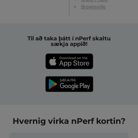
Brownsville
Til að taka þátt í nPerf skaltu
sækja appið!
Hvernig virka nPerf kortin?