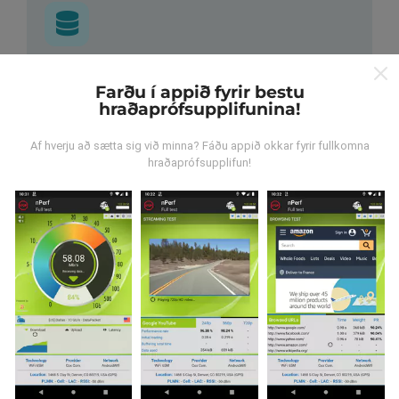
Hvar verða gögnin til?
Farðu í appið fyrir bestu
hraðaprófsupplifunina!
Gögnum er safnað saman af notendum sem gera
prófanir með nPerf appinu. Þetta eru prófanir sem eru
Af hverju að sætta sig við minna? Fáðu appið okkar fyrir fullkomna
framkvæmdar við raunverulegar aðstæður, úti í
hraðaprófsupplifun!
mörkinni. Ef þú vilt taka þátt þá er það eina sem þarf
að gera er að vista nPerf-appið í snjallsímanum.
Því
meiri gögn sem safnast saman, því ítarlegri verða
kortin.
Hvernig eru uppfærslur
framkvæmdar?