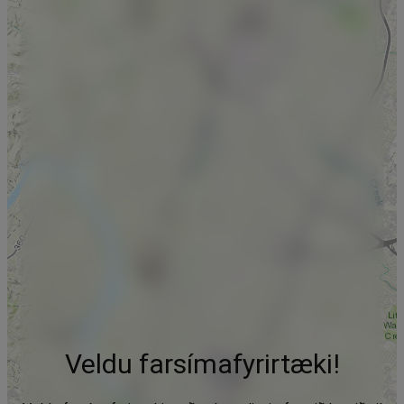
Veldu farsímafyrirtæki!