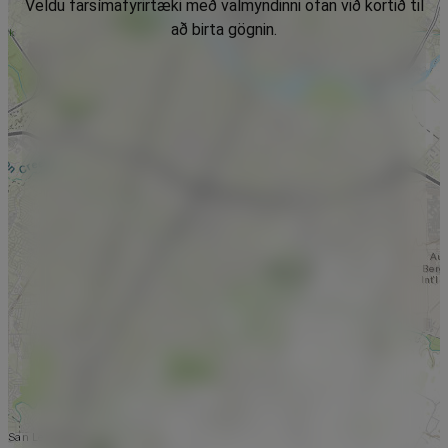
Veldu farsímafyrirtæki með valmyndinni ofan við kortið til
að birta gögnin.