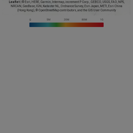
Leaflet
|
© Esri, HERE, Garmin, Intermap, increment P Corp., GEBCO, USGS, FAO, NPS,
NRCAN, GeoBase, IGN, Kadaster NL, Ordnance Survey, Esri Japan, METI, Esri China
(Hong Kong), © OpenStreetMap contributors, and the GIS User Community