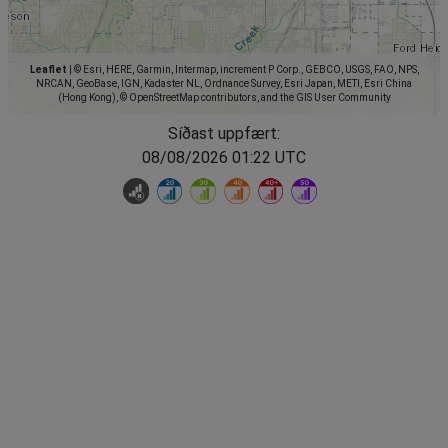
Leaflet
|
© Esri, HERE, Garmin, Intermap, increment P Corp., GEBCO, USGS, FAO, NPS,
NRCAN, GeoBase, IGN, Kadaster NL, Ordnance Survey, Esri Japan, METI, Esri China
(Hong Kong), © OpenStreetMap contributors, and the GIS User Community
Síðast uppfært:
08/08/2026 01:22 UTC