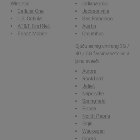
Wireless
Indianapolis
Cellular One
Jacksonville
U.S. Cellular
San Francisco
AT&T FirstNet
Austin
Boost Mobile
Columbus
Sjáðu einnig umfang 3G /
4G / 5G farsímanetsins á
þínu svæði:
Aurora
Rockford
Joliet
Naperville
Springfield
Peoria
North Peoria
Elgin
Waukegan
Cicero