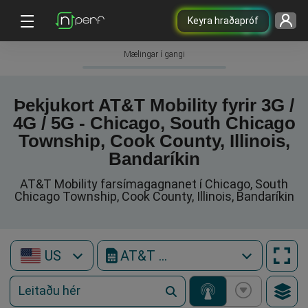
Keyra hraðapróf
Mælingar í gangi
Þekjukort AT&T Mobility fyrir 3G /
4G / 5G - Chicago, South Chicago
Township, Cook County, Illinois,
Bandaríkin
AT&T Mobility farsímagagnanet í Chicago, South
Chicago Township, Cook County, Illinois, Bandaríkin
US
AT&T Mobility