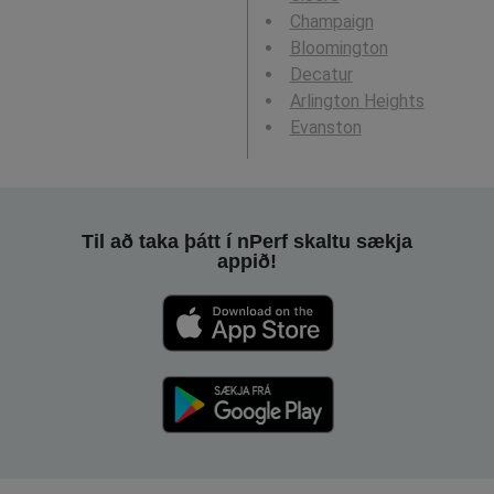
Champaign
Bloomington
Decatur
Arlington Heights
Evanston
Til að taka þátt í nPerf skaltu sækja
appið!