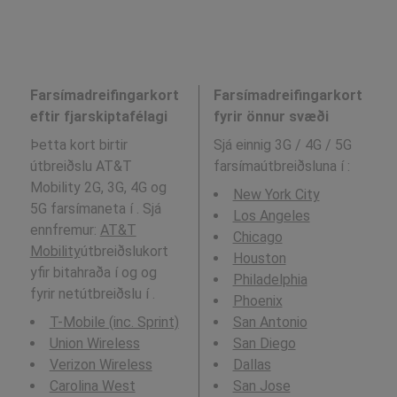
Farsímadreifingarkort
Farsímadreifingarkort
eftir fjarskiptafélagi
fyrir önnur svæði
Þetta kort birtir
Sjá einnig 3G / 4G / 5G
útbreiðslu AT&T
farsímaútbreiðsluna í
:
Mobility 2G, 3G, 4G og
New York City
5G farsímaneta í . Sjá
Los Angeles
ennfremur:
AT&T
Chicago
Mobility
útbreiðslukort
Houston
yfir bitahraða í og og
Philadelphia
fyrir netútbreiðslu í .
Phoenix
T-Mobile (inc. Sprint)
San Antonio
Union Wireless
San Diego
Verizon Wireless
Dallas
Carolina West
San Jose