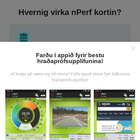
Hvernig virka nPerf kortin?
Farðu í appið fyrir bestu
Hvar verða gögnin til?
hraðaprófsupplifunina!
Gögnum er safnað saman af notendum sem gera
Af hverju að sætta sig við minna? Fáðu appið okkar fyrir fullkomna
prófanir með nPerf appinu. Þetta eru prófanir sem eru
hraðaprófsupplifun!
framkvæmdar við raunverulegar aðstæður, úti í
mörkinni. Ef þú vilt taka þátt þá er það eina sem þarf
að gera er að vista nPerf-appið í snjallsímanum.
Því
meiri gögn sem safnast saman, því ítarlegri verða
kortin.