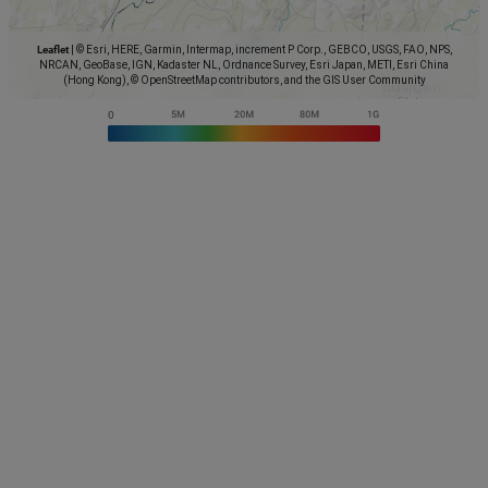
Leaflet
|
© Esri, HERE, Garmin, Intermap, increment P Corp., GEBCO, USGS, FAO, NPS,
NRCAN, GeoBase, IGN, Kadaster NL, Ordnance Survey, Esri Japan, METI, Esri China
(Hong Kong), © OpenStreetMap contributors, and the GIS User Community