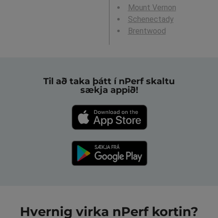
Mount Vernon
Schenectady
Brentwood
Til að taka þátt í nPerf skaltu
sækja appið!
Hvernig virka nPerf kortin?