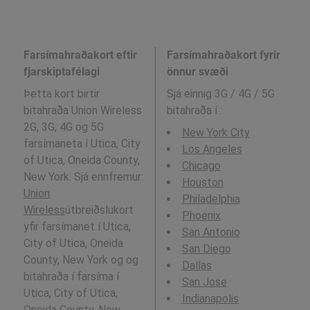
Farsímahraðakort eftir
Farsímahraðakort fyrir
fjarskiptafélagi
önnur svæði
Þetta kort birtir
Sjá einnig 3G / 4G / 5G
bitahraða Union Wireless
bitahraða í
:
2G, 3G, 4G og 5G
New York City
farsímaneta í Utica, City
Los Angeles
of Utica, Oneida County,
Chicago
New York. Sjá ennfremur:
Houston
Union
Philadelphia
Wireless
útbreiðslukort
Phoenix
yfir farsímanet í Utica,
San Antonio
City of Utica, Oneida
San Diego
County, New York og og
Dallas
bitahraða í farsíma í
San Jose
Utica, City of Utica,
Indianapolis
Oneida County, New