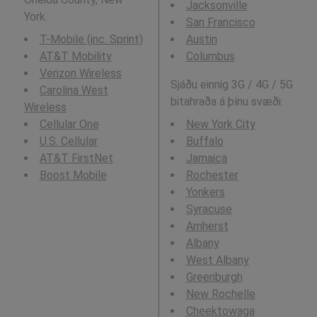
Jacksonville
York.
San Francisco
T-Mobile (inc. Sprint)
Austin
AT&T Mobility
Columbus
Verizon Wireless
Sjáðu einnig 3G / 4G / 5G
Carolina West
bitahraða á þínu svæði:
Wireless
Cellular One
New York City
U.S. Cellular
Buffalo
AT&T FirstNet
Jamaica
Boost Mobile
Rochester
Yonkers
Syracuse
Amherst
Albany
West Albany
Greenburgh
New Rochelle
Cheektowaga