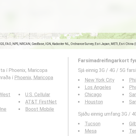
SGS, FAO, NPS, NRCAN, GeoBase, IGN, Kadaster NL, Ordnance Survey, Esri Japan, METI, Esri China 
Farsímadreifingarkort fy
eta í Phoenix, Maricopa
Sjá einnig 3G / 4G / 5G far
hraða í
Phoenix, Maricopa
New York City
Phi
Los Angeles
Ph
 West
U.S. Cellular
Chicago
San
AT&T FirstNet
Houston
Sa
 One
Boost Mobile
Sjáðu einnig umfang 3G / 4G
Tucson
Gil
Mesa
Te