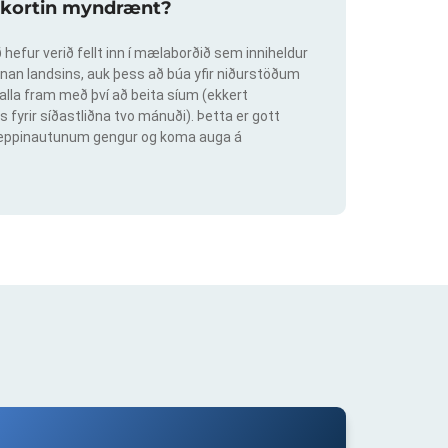
slukortin myndrænt?
hefur verið fellt inn í mælaborðið sem inniheldur
an landsins, auk þess að búa yfir niðurstöðum
lla fram með því að beita síum (ekkert
s fyrir síðastliðna tvo mánuði). Þetta er gott
ig keppinautunum gengur og koma auga á