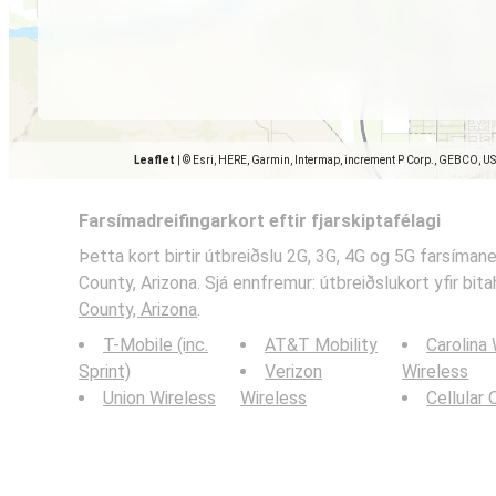
Leaflet
|
© Esri, HERE, Garmin, Intermap, increment P Corp., GEBCO, U
Farsímadreifingarkort eftir fjarskiptafélagi
Þetta kort birtir útbreiðslu 2G, 3G, 4G og 5G farsíman
County, Arizona. Sjá ennfremur: útbreiðslukort yfir bita
County, Arizona
.
T-Mobile (inc.
AT&T Mobility
Carolina
Sprint)
Verizon
Wireless
Union Wireless
Wireless
Cellular