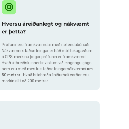
Hversu áreiðanlegt og nákvæmt
er þetta?
Prófanir eru framkvæmdar með notendabúnaði.
Nákvæmni staðsetningar er háð móttökugæðum
á GPS-merkinu þegar prófunin er framkvæmd.
Hvað útbreiðslu snertir vistum við eingöngu gögn
sem eru með mestu staðsetningarnákvæmni
um
50 metrar
. Hvað bitahraða í niðurhali varðar eru
mörkin allt að 200 metrar.