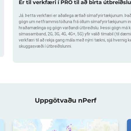
Er til verkfæri í PRO til að birta útbreið
Já. Þetta verkfæri er aðallega ætlað símafyrirtækjunum. Það 
gögn um netframmistöðuna frá öllum símafyrirtækjunum inn
hraðamælinga og gögn varðandi útbreiðslu. Þessi gögn má ka
símasamband, 2G, 3G, 4G, 4G+, 5G) yfir valið tímabil (til dæmi
verkfæri til að rekja gang mála með nýrri tækni, sjá hvern
skuggasvæði í útbreiðslunni.
Uppgötvaðu nPerf