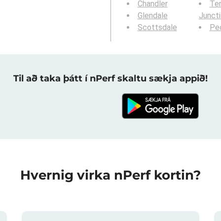
Chandler
Te
Glendale
Junct
Scottsdale
Peo
Til að taka þátt í nPerf skaltu sækja appið!
Hvernig virka nPerf kortin?