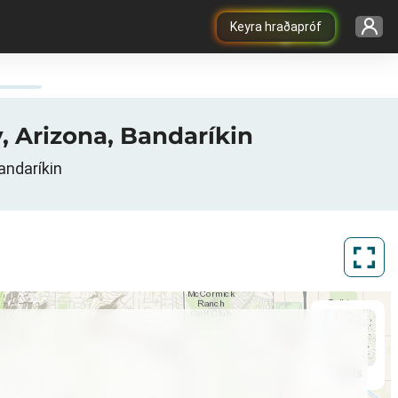
Keyra hraðapróf
, Arizona, Bandaríkin
andaríkin
ArcGIS