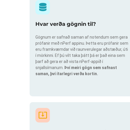
Hvar verða gögnin til?
Gögnum er safnað saman af notendum sem gera
prófanir með nPerf appinu. Þetta eru prófanir sem
eru framkvæmdar við raunverulegar aðstæður, úti
í mörkinni. Ef þú vilt taka þátt þá er það eina sem
þarf að gera er að vista nPerf-appið í
snjallsímanum.
Því meiri gögn sem safnast
saman, því ítarlegri verða kortin.