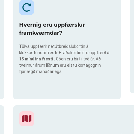
Hvernig eru uppfærslur
framkvæmdar?
Tölva uppfærir netútbreiðslukortin á
klukkustundarfresti. Hraðakortin eru uppfærð
á
15 mínútna fresti
. Gögn eru birt í tvö ár. Að
tveimur árum liðnum eru elstu kortagögnin
fjarlægð mánaðarlega.