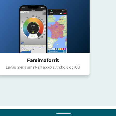
Farsímaforrit
Lærðu meira um nPerf appið á Android og iOS