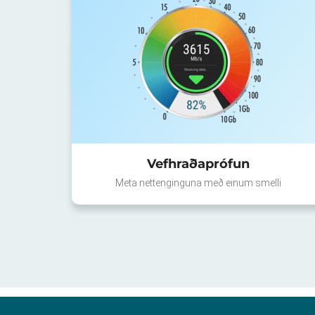
Vefhraðaprófun
Meta nettenginguna með einum smelli