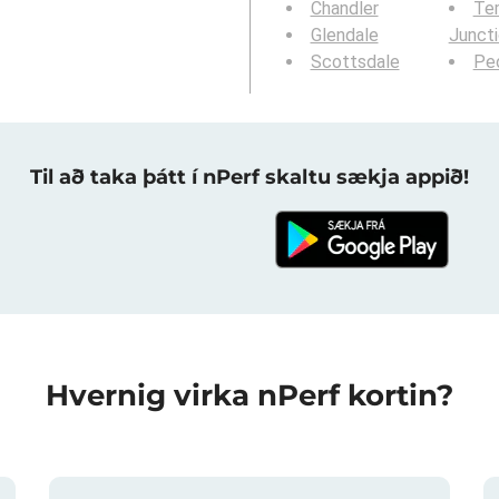
Chandler
Te
Glendale
Junct
Scottsdale
Peo
Til að taka þátt í nPerf skaltu sækja appið!
Hvernig virka nPerf kortin?