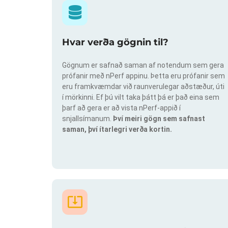
Hvar verða gögnin til?
Gögnum er safnað saman af notendum sem gera
prófanir með nPerf appinu. Þetta eru prófanir sem
eru framkvæmdar við raunverulegar aðstæður, úti
í mörkinni. Ef þú vilt taka þátt þá er það eina sem
þarf að gera er að vista nPerf-appið í
snjallsímanum.
Því meiri gögn sem safnast
saman, því ítarlegri verða kortin.