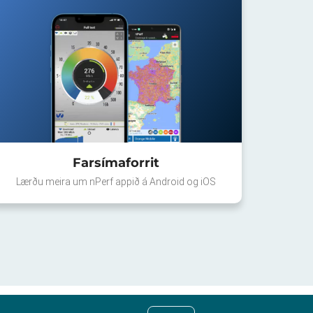
Farsímaforrit
Lærðu meira um nPerf appið á Android og iOS