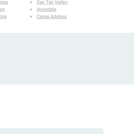
mpe
San Tan Valley
ion
Avondale
ria
Casas Adobes