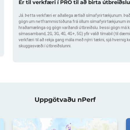
Er til verkfæri í PRO til að birta útbreið
Já. Þetta verkfæri er aðallega ætlað símafyrirtækjunum. Það 
gögn um netframmistöðuna frá öllum símafyrirtækjunum inn
hraðamælinga og gögn varðandi útbreiðslu. Þessi gögn má ka
símasamband, 2G, 3G, 4G, 4G+, 5G) yfir valið tímabil (til dæmi
verkfæri til að rekja gang mála með nýrri tækni, sjá hvern
skuggasvæði í útbreiðslunni.
Uppgötvaðu nPerf