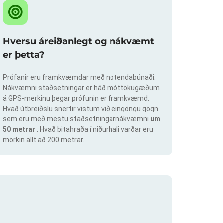
Hversu áreiðanlegt og nákvæmt
er þetta?
Prófanir eru framkvæmdar með notendabúnaði.
Nákvæmni staðsetningar er háð móttökugæðum
á GPS-merkinu þegar prófunin er framkvæmd.
Hvað útbreiðslu snertir vistum við eingöngu gögn
sem eru með mestu staðsetningarnákvæmni
um
50 metrar
. Hvað bitahraða í niðurhali varðar eru
mörkin allt að 200 metrar.