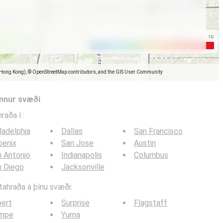
(Hong Kong), © OpenStreetMap contributors, and the GIS User Community
önnur svæði
hraða í
:
ladelphia
Dallas
San Francisco
oenix
San Jose
Austin
 Antonio
Indianapolis
Columbus
n Diego
Jacksonville
itahraða á þínu svæði:
bert
Surprise
Flagstaff
mpe
Yuma