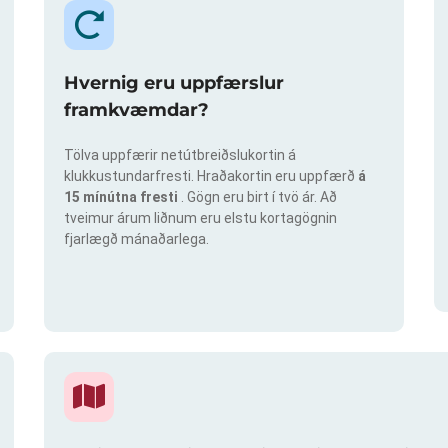
Hvernig eru uppfærslur
framkvæmdar?
Tölva uppfærir netútbreiðslukortin á
klukkustundarfresti. Hraðakortin eru uppfærð
á
15 mínútna fresti
. Gögn eru birt í tvö ár. Að
tveimur árum liðnum eru elstu kortagögnin
fjarlægð mánaðarlega.