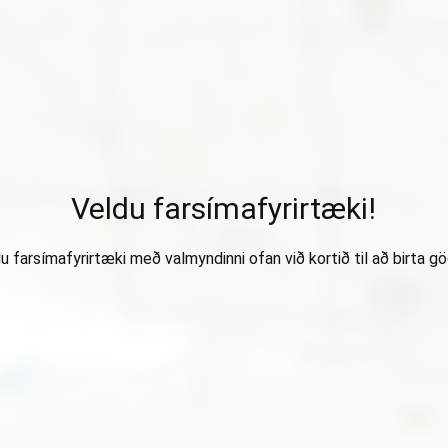
Veldu farsímafyrirtæki!
u farsímafyrirtæki með valmyndinni ofan við kortið til að birta gö