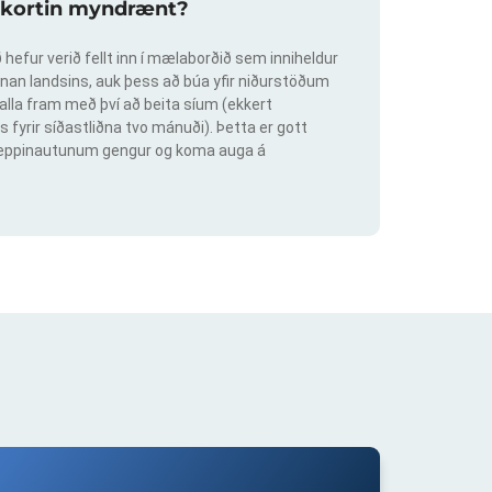
slukortin myndrænt?
hefur verið fellt inn í mælaborðið sem inniheldur
an landsins, auk þess að búa yfir niðurstöðum
lla fram með því að beita síum (ekkert
s fyrir síðastliðna tvo mánuði). Þetta er gott
ig keppinautunum gengur og koma auga á