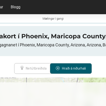
ur
Blogg
Mælingar í gangi
ðakort í Phoenix, Maricopa County
agnanet í Phoenix, Maricopa County, Arizona, Arizona, B
Netútbreiðsla
Hraði á niðurhali