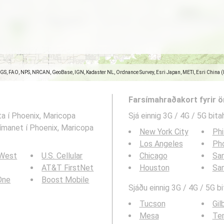
SGS, FAO, NPS, NRCAN, GeoBase, IGN, Kadaster NL, Ordnance Survey, Esri Japan, METI, Esri China 
Farsímahraðakort fyrir 
ta í Phoenix, Maricopa
Sjá einnig 3G / 4G / 5G bita
rsímanet í Phoenix, Maricopa
New York City
Phi
Los Angeles
Ph
 West
U.S. Cellular
Chicago
San
AT&T FirstNet
Houston
Sa
 One
Boost Mobile
Sjáðu einnig 3G / 4G / 5G b
Tucson
Gil
Mesa
Te