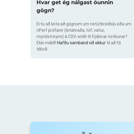
Hvar get ég nálgast óunnin
gögn?
Ertu að leita að gögnum um netútbreiðslu eða um
nPerf prófanir (bitahraða, töf, vafur,
myndstreymi) á CSV-sniði til frjálsrar notkunar?
Ekki málið!
Hafðu samband við okkur
til að fá
tilboð.