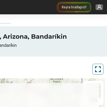
Keyra hraðapróf
, Arizona, Bandaríkin
andaríkin
ArcGIS