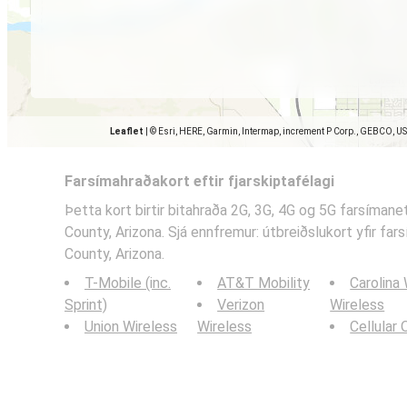
Leaflet
|
© Esri, HERE, Garmin, Intermap, increment P Corp., GEBCO, U
Farsímahraðakort eftir fjarskiptafélagi
Þetta kort birtir bitahraða 2G, 3G, 4G og 5G farsímane
County, Arizona. Sjá ennfremur: útbreiðslukort yfir fa
County, Arizona.
T-Mobile (inc.
AT&T Mobility
Carolina
Sprint)
Verizon
Wireless
Union Wireless
Wireless
Cellular