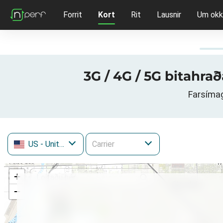
Forrit
Kort
Rit
Lausnir
Um okk
3G / 4G / 5G bitahra
Farsímag
US
- United States
+
−