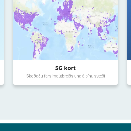
5G kort
Skoðaðu farsímaútbreiðsluna á þínu svæði