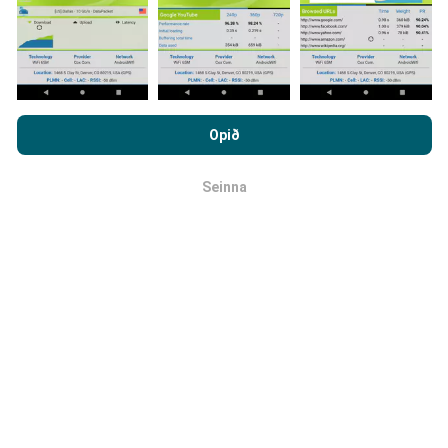
Hvernig eru uppfærslur
framkvæmdar?
Með því að vafra um nPerf.com ertu samþykk(ur)
persónuverndar- og netkökustefnu okkar auk
Opið
Tölva uppfærir netútbreiðslukortin á
notkunarskilmálanna
um nPerf prófanirnar.
klukkustundarfresti. Hraðakortin eru uppfærð
á 15
Seinna
mínútna fresti
. Gögn eru birt í tvö ár. Að tveimur árum
OK
liðnum eru elstu kortagögnin fjarlægð mánaðarlega.
Hversu áreiðanlegt og nákvæmt er
þetta?
Prófanir eru framkvæmdar með notendabúnaði.