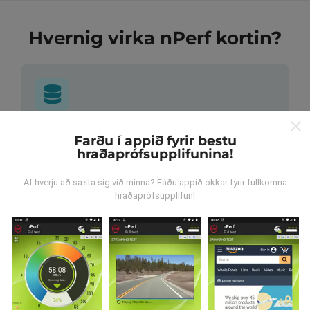
Hvernig virka nPerf kortin?
Hvar verða gögnin til?
Farðu í appið fyrir bestu
hraðaprófsupplifunina!
Gögnum er safnað saman af notendum sem gera
prófanir með nPerf appinu. Þetta eru prófanir sem eru
Af hverju að sætta sig við minna? Fáðu appið okkar fyrir fullkomna
framkvæmdar við raunverulegar aðstæður, úti í
hraðaprófsupplifun!
mörkinni. Ef þú vilt taka þátt þá er það eina sem þarf
að gera er að vista nPerf-appið í snjallsímanum.
Því
meiri gögn sem safnast saman, því ítarlegri verða
kortin.