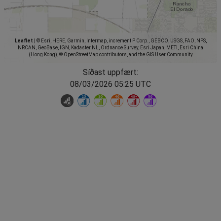
Leaflet
|
© Esri, HERE, Garmin, Intermap, increment P Corp., GEBCO, USGS, FAO, NPS,
NRCAN, GeoBase, IGN, Kadaster NL, Ordnance Survey, Esri Japan, METI, Esri China
(Hong Kong), © OpenStreetMap contributors, and the GIS User Community
Síðast uppfært:
08/03/2026 05:25 UTC