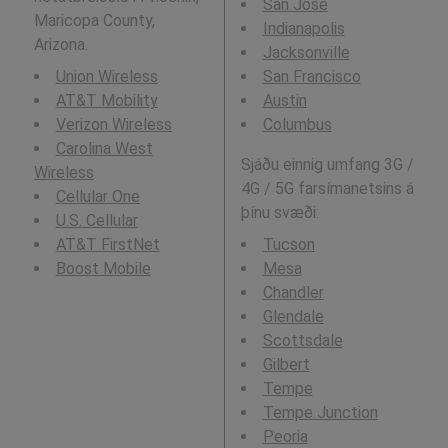
San Jose
Maricopa County,
Indianapolis
Arizona.
Jacksonville
Union Wireless
San Francisco
AT&T Mobility
Austin
Verizon Wireless
Columbus
Carolina West
Sjáðu einnig umfang 3G /
Wireless
4G / 5G farsímanetsins á
Cellular One
þínu svæði:
U.S. Cellular
AT&T FirstNet
Tucson
Boost Mobile
Mesa
Chandler
Glendale
Scottsdale
Gilbert
Tempe
Tempe Junction
Peoria