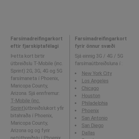
Farsímadreifingarkort
Farsímadreifingarkort
eftir fjarskiptafélagi
fyrir önnur svæði
Þetta kort birtir
Sjá einnig 3G / 4G / 5G
útbreiðslu T-Mobile (inc.
farsímaútbreiðsluna í
:
Sprint) 2G, 3G, 4G og 5G
New York City
farsímaneta í Phoenix,
Los Angeles
Maricopa County,
Chicago
Arizona. Sjá ennfremur:
Houston
T-Mobile (inc.
Philadelphia
Sprint)
útbreiðslukort yfir
Phoenix
bitahraða í Phoenix,
San Antonio
Maricopa County,
San Diego
Arizona og og fyrir
Dallas
netútbreiðslu í Phoenix,