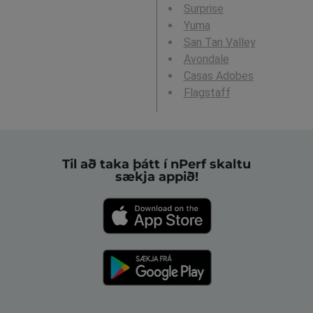
Surprise
Yuma
San Tan Valley
Avondale
Casas Adobes
Flagstaff
Til að taka þátt í nPerf skaltu
sækja appið!