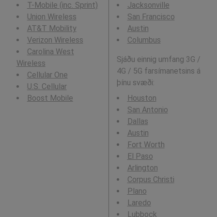
T-Mobile (inc. Sprint)
Jacksonville
Union Wireless
San Francisco
AT&T Mobility
Austin
Verizon Wireless
Columbus
Carolina West
Sjáðu einnig umfang 3G /
Wireless
4G / 5G farsímanetsins á
Cellular One
þínu svæði:
U.S. Cellular
Boost Mobile
Houston
San Antonio
Dallas
Austin
Fort Worth
El Paso
Arlington
Corpus Christi
Plano
Laredo
Lubbock