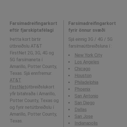
Farsímadreifingarkort
Farsímadreifingarkort
eftir fjarskiptafélagi
fyrir önnur svæði
Þetta kort birtir
Sjá einnig 3G / 4G / 5G
útbreiðslu AT&T
farsímaútbreiðsluna í
:
FirstNet 2G, 3G, 4G og
New York City
5G farsímaneta í
Los Angeles
Amarillo, Potter County,
Chicago
Texas. Sjá ennfremur:
Houston
AT&T
Philadelphia
FirstNet
útbreiðslukort
Phoenix
yfir bitahraða í Amarillo,
San Antonio
Potter County, Texas og
San Diego
og fyrir netútbreiðslu í
Dallas
Amarillo, Potter County,
San Jose
Texas.
Indianapolis