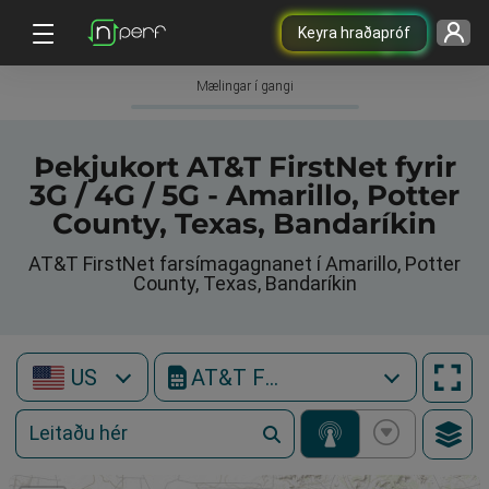
Keyra hraðapróf
Mælingar í gangi
Þekjukort AT&T FirstNet fyrir
3G / 4G / 5G - Amarillo, Potter
County, Texas, Bandaríkin
AT&T FirstNet farsímagagnanet í Amarillo, Potter
County, Texas, Bandaríkin
US
AT&T FirstNet