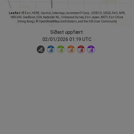
Leaflet
|
© Esri, HERE, Garmin, Intermap, increment P Corp., GEBCO, USGS, FAO, NPS,
NRCAN, GeoBase, IGN, Kadaster NL, Ordnance Survey, Esri Japan, METI, Esri China
(Hong Kong), © OpenStreetMap contributors, and the GIS User Community
Síðast uppfært:
02/01/2026 01:19 UTC