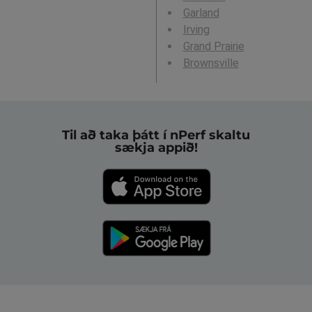
Garland
Irving
Grand Prairie
Brownsville
Til að taka þátt í nPerf skaltu
sækja appið!