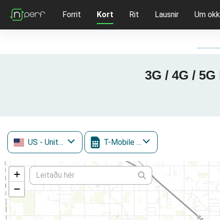
Forrit
Kort
Rit
Lausnir
Um okk
3G / 4G / 5G 
US
- United States
T-Mobile (inc. Sprint)
+
−