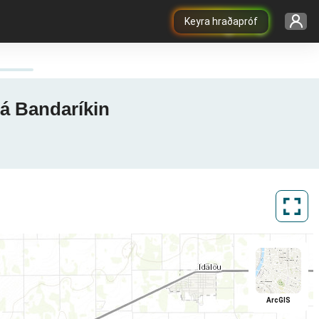
Keyra hraðapróf
í á Bandaríkin
ArcGIS