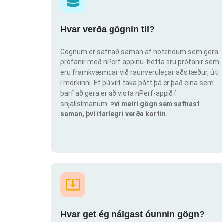
Hvar verða gögnin til?
Gögnum er safnað saman af notendum sem gera
prófanir með nPerf appinu. Þetta eru prófanir sem
eru framkvæmdar við raunverulegar aðstæður, úti
í mörkinni. Ef þú vilt taka þátt þá er það eina sem
þarf að gera er að vista nPerf-appið í
snjallsímanum.
Því meiri gögn sem safnast
saman, því ítarlegri verða kortin.
Hvar get ég nálgast óunnin gögn?