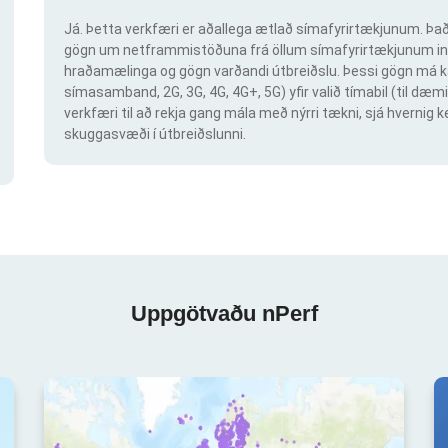
Já. Þetta verkfæri er aðallega ætlað símafyrirtækjunum. Það 
gögn um netframmistöðuna frá öllum símafyrirtækjunum inn
hraðamælinga og gögn varðandi útbreiðslu. Þessi gögn má ka
símasamband, 2G, 3G, 4G, 4G+, 5G) yfir valið tímabil (til dæmi
verkfæri til að rekja gang mála með nýrri tækni, sjá hvern
skuggasvæði í útbreiðslunni.
Uppgötvaðu nPerf