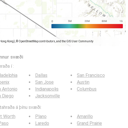
(Hong Kong), © OpenStreetMap contributors, and the GIS User Community
önnur svæði
hraða í
:
ladelphia
Dallas
San Francisco
oenix
San Jose
Austin
 Antonio
Indianapolis
Columbus
n Diego
Jacksonville
itahraða á þínu svæði:
t Worth
Plano
Amarillo
Paso
Laredo
Grand Prairie