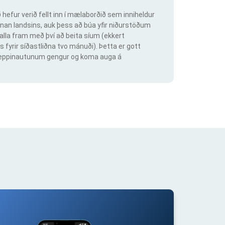
hefur verið fellt inn í mælaborðið sem inniheldur
an landsins, auk þess að búa yfir niðurstöðum
lla fram með því að beita síum (ekkert
s fyrir síðastliðna tvo mánuði). Þetta er gott
ig keppinautunum gengur og koma auga á