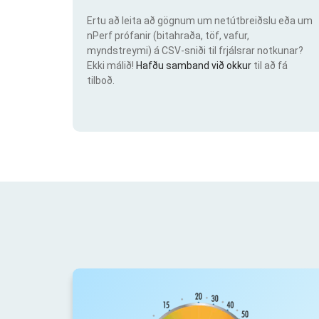
Ertu að leita að gögnum um netútbreiðslu eða um
nPerf prófanir (bitahraða, töf, vafur,
myndstreymi) á CSV-sniði til frjálsrar notkunar?
Ekki málið!
Hafðu samband við okkur
til að fá
tilboð.