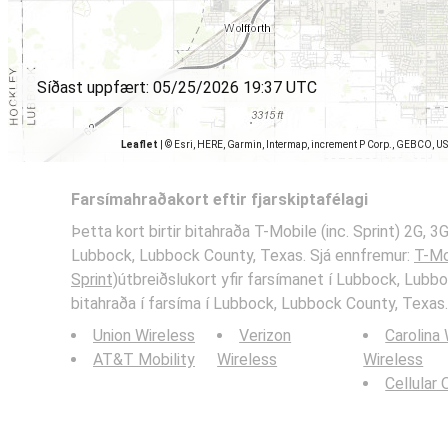
Síðast uppfært:
05/25/2026 19:37 UTC
Leaflet
|
© Esri, HERE, Garmin, Intermap, increment P Corp., GEBCO, U
Farsímahraðakort eftir fjarskiptafélagi
Þetta kort birtir bitahraða T-Mobile (inc. Sprint) 2G, 
Lubbock, Lubbock County, Texas. Sjá ennfremur:
T-Mob
Sprint)
útbreiðslukort yfir farsímanet í Lubbock, Lubb
bitahraða í farsíma í Lubbock, Lubbock County, Texas.
Union Wireless
Verizon
Carolina
AT&T Mobility
Wireless
Wireless
Cellular