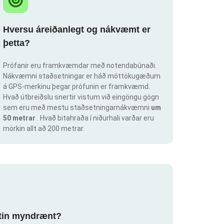
Hversu áreiðanlegt og nákvæmt er
þetta?
Prófanir eru framkvæmdar með notendabúnaði.
Nákvæmni staðsetningar er háð móttökugæðum
á GPS-merkinu þegar prófunin er framkvæmd.
Hvað útbreiðslu snertir vistum við eingöngu gögn
sem eru með mestu staðsetningarnákvæmni
um
50 metrar
. Hvað bitahraða í niðurhali varðar eru
mörkin allt að 200 metrar.
ortin myndrænt?