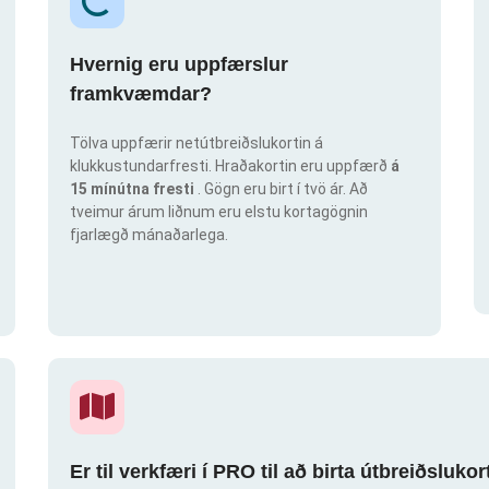
Hvernig eru uppfærslur
framkvæmdar?
Tölva uppfærir netútbreiðslukortin á
klukkustundarfresti. Hraðakortin eru uppfærð
á
15 mínútna fresti
. Gögn eru birt í tvö ár. Að
tveimur árum liðnum eru elstu kortagögnin
fjarlægð mánaðarlega.
Er til verkfæri í PRO til að birta útbreiðsluk