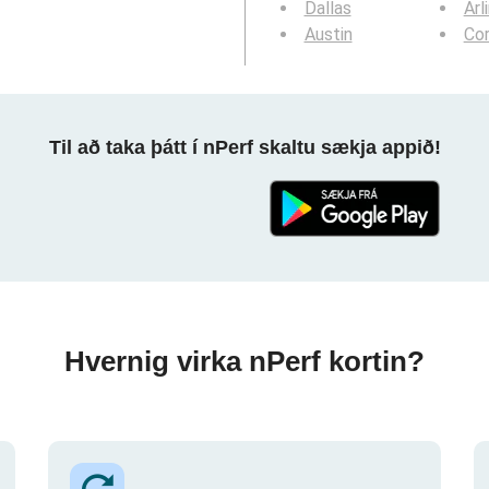
Dallas
Arl
Austin
Cor
Til að taka þátt í nPerf skaltu sækja appið!
Hvernig virka nPerf kortin?