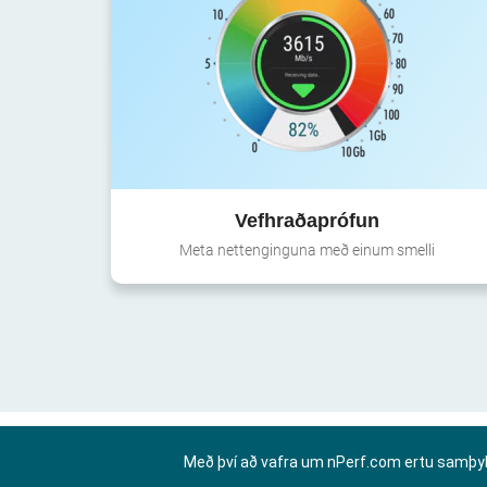
Vefhraðaprófun
Meta nettenginguna með einum smelli
Með því að vafra um nPerf.com ertu samþy