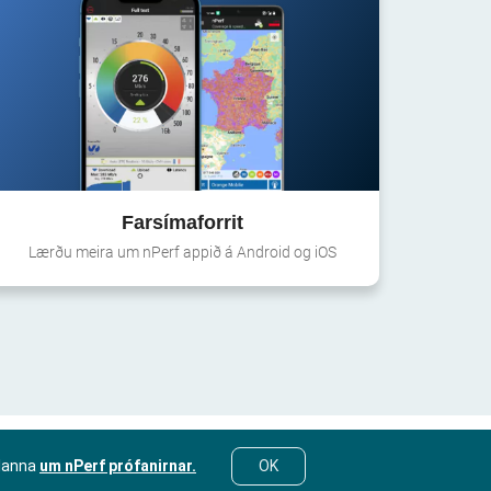
Farsímaforrit
Lærðu meira um nPerf appið á Android og iOS
lanna
um nPerf prófanirnar.
OK