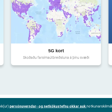
5G kort
Skoðaðu farsímaútbreiðsluna á þínu svæði
kk(ur)
persónuverndar- og netkökustefnu okkar auk
notkunarskilmá