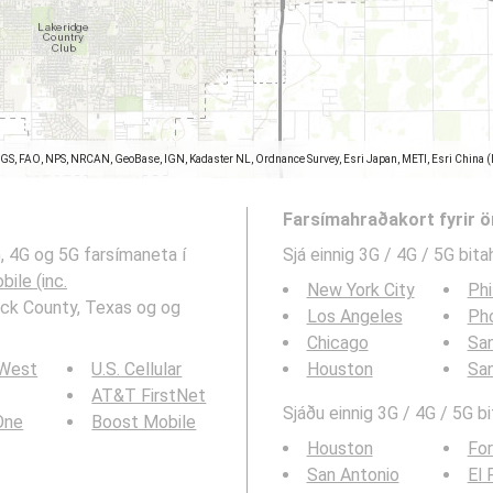
SGS, FAO, NPS, NRCAN, GeoBase, IGN, Kadaster NL, Ordnance Survey, Esri Japan, METI, Esri China 
Farsímahraðakort fyrir 
3G, 4G og 5G farsímaneta í
Sjá einnig 3G / 4G / 5G bita
ile (inc.
New York City
Phi
ock County, Texas og og
Los Angeles
Ph
Chicago
San
 West
U.S. Cellular
Houston
Sa
AT&T FirstNet
Sjáðu einnig 3G / 4G / 5G b
 One
Boost Mobile
Houston
For
San Antonio
El 