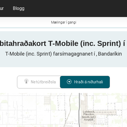
ur
Blogg
Mælingar í gangi
bitahraðakort T-Mobile (inc. Sprint) 
T-Mobile (inc. Sprint) farsímagagnanet í , Bandaríkin
Netútbreiðsla
Hraði á niðurhali