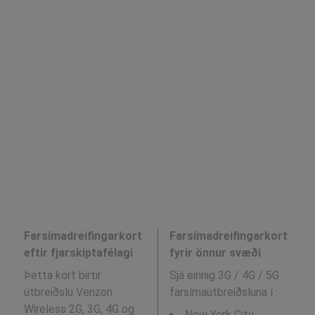
Farsímadreifingarkort
Farsímadreifingarkort
eftir fjarskiptafélagi
fyrir önnur svæði
Þetta kort birtir
Sjá einnig 3G / 4G / 5G
útbreiðslu Verizon
farsímaútbreiðsluna í
:
Wireless 2G, 3G, 4G og
New York City