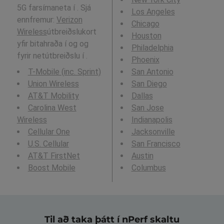
5G farsímaneta í . Sjá
Los Angeles
ennfremur:
Verizon
Chicago
Wireless
útbreiðslukort
Houston
yfir bitahraða í og og
Philadelphia
fyrir netútbreiðslu í .
Phoenix
T-Mobile (inc. Sprint)
San Antonio
Union Wireless
San Diego
AT&T Mobility
Dallas
Carolina West
San Jose
Wireless
Indianapolis
Cellular One
Jacksonville
U.S. Cellular
San Francisco
AT&T FirstNet
Austin
Boost Mobile
Columbus
Til að taka þátt í nPerf skaltu