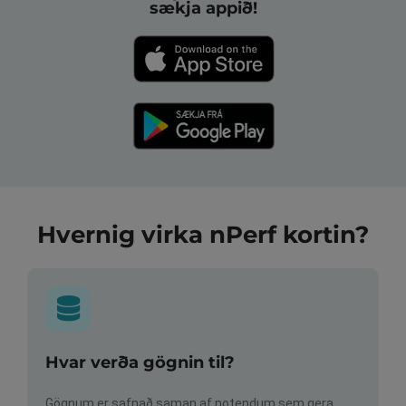
sækja appið!
Hvernig virka nPerf kortin?
Hvar verða gögnin til?
Gögnum er safnað saman af notendum sem gera