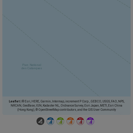
Leaflet
|
© Esri, HERE, Garmin, Intermap, increment P Corp., GEBCO, USGS, FAO, NPS,
NRCAN, GeoBase, IGN, Kadaster NL, Ordnance Survey, Esri Japan, METI, Esri China
(Hong Kong), © OpenStreetMap contributors, and the GIS User Community