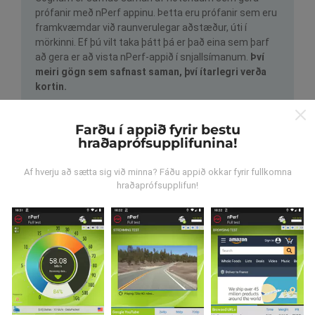
prófanir með nPerf appinu. Þetta eru prófanir sem eru
framkvæmdar við raunverulegar aðstæður, úti í
mörkinni. Ef þú vilt taka þátt þá er það eina sem þarf
að gera er að vista nPerf-appið í snjallsímanum.
Því
meiri gögn sem safnast saman, því ítarlegri verða
kortin.
Farðu í appið fyrir bestu
hraðaprófsupplifunina!
Af hverju að sætta sig við minna? Fáðu appið okkar fyrir fullkomna
hraðaprófsupplifun!
Hvernig eru uppfærslur
framkvæmdar?
Tölva uppfærir netútbreiðslukortin á
klukkustundarfresti. Hraðakortin eru uppfærð
á 15
mínútna fresti
. Gögn eru birt í tvö ár. Að tveimur árum
liðnum eru elstu kortagögnin fjarlægð mánaðarlega.