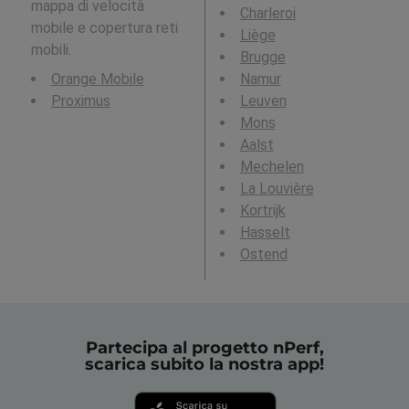
mappa di velocità
Charleroi
mobile e copertura reti
Liège
mobili.
Brugge
Orange Mobile
Namur
Proximus
Leuven
Mons
Aalst
Mechelen
La Louvière
Kortrijk
Hasselt
Ostend
Partecipa al progetto nPerf,
scarica subito la nostra app!