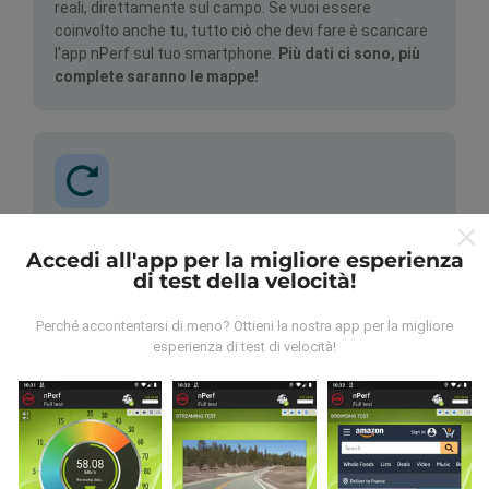
reali, direttamente sul campo. Se vuoi essere
coinvolto anche tu, tutto ciò che devi fare è scaricare
l'app nPerf sul tuo smartphone.
Più dati ci sono, più
complete saranno le mappe!
Come vengono fatti gli
Accedi all'app per la migliore esperienza
aggiornamenti?
di test della velocità!
Le mappe di copertura della rete vengono aggiornate
Perché accontentarsi di meno? Ottieni la nostra app per la migliore
automaticamente da un bot ogni ora. Le mappe della
esperienza di test di velocità!
velocità sono
aggiornate ogni 15 minuti
. I dati
vengono visualizzati per due anni. Dopo due anni, i dati
più vecchi vengono rimossi dalle mappe una volta al
mese.