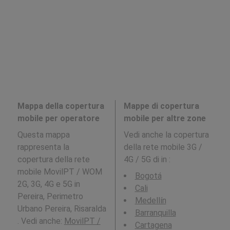
Mappa della copertura
Mappe di copertura
mobile per operatore
mobile per altre zone
Questa mappa
Vedi anche la copertura
rappresenta la
della rete mobile 3G /
copertura della rete
4G / 5G di in
:
mobile MovilPT / WOM
Bogotá
2G, 3G, 4G e 5G in
Cali
Pereira, Perimetro
Medellín
Urbano Pereira, Risaralda
Barranquilla
. Vedi anche:
MovilPT /
Cartagena