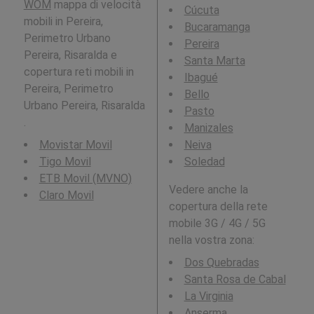
WOM
mappa di velocità
Cúcuta
mobili in Pereira,
Bucaramanga
Perimetro Urbano
Pereira
Pereira, Risaralda e
Santa Marta
copertura reti mobili in
Ibagué
Pereira, Perimetro
Bello
Urbano Pereira, Risaralda
Pasto
.
Manizales
Movistar Movil
Neiva
Tigo Movil
Soledad
ETB Movil (MVNO)
Vedere anche la
Claro Movil
copertura della rete
mobile 3G / 4G / 5G
nella vostra zona:
Dos Quebradas
Santa Rosa de Cabal
La Virginia
Anserma