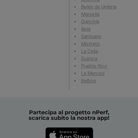
Belén de Umbría
Marsella
Quinchía
Apía
Santuario
Mistrató
La Celia
Guática
Pueblo Rico
La Merced
Balboa
Partecipa al progetto nPerf,
scarica subito la nostra app!