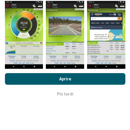
coinvolto anche tu, tutto ciò che devi fare è scaricare
l'app nPerf sul tuo smartphone.
Più dati ci sono, più
complete saranno le mappe!
Come vengono fatti gli
aggiornamenti?
Navigando su nPerf.com, accetti le nostre
norme sull'utilizzo
dei cookie e sulla privacy
così come il nostro test nPerf
Aprire
Le mappe di copertura della rete vengono aggiornate
Accordo di licenza con l'utente finale
.
automaticamente da un bot ogni ora. Le mappe della
velocità sono
aggiornate ogni 15 minuti
. I dati
Più tardi
OK
vengono visualizzati per due anni. Dopo due anni, i dati
più vecchi vengono rimossi dalle mappe una volta al
mese.