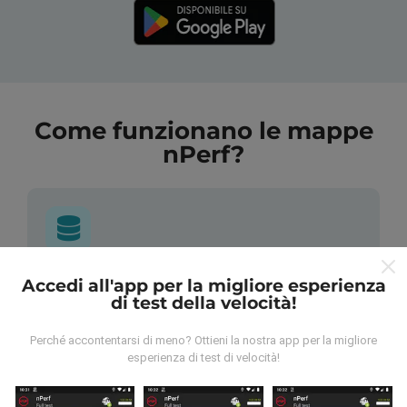
Come funzionano le mappe
nPerf?
Da dove vengono i dati?
Accedi all'app per la migliore esperienza
di test della velocità!
I dati vengono raccolti dai test effettuati dagli utenti
Perché accontentarsi di meno? Ottieni la nostra app per la migliore
dell'app nPerf. Questi sono test condotti in condizioni
esperienza di test di velocità!
reali, direttamente sul campo. Se vuoi essere
coinvolto anche tu, tutto ciò che devi fare è scaricare
l'app nPerf sul tuo smartphone.
Più dati ci sono, più