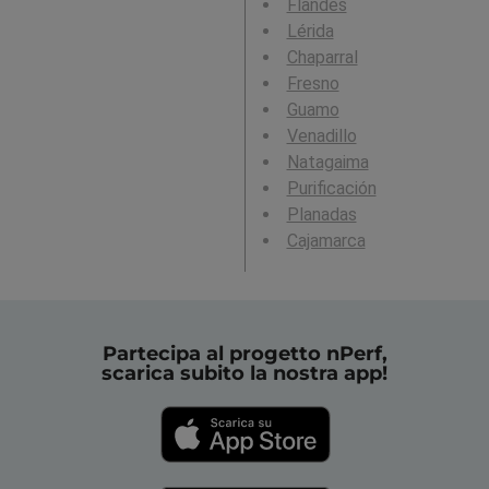
Flandes
Lérida
Chaparral
Fresno
Guamo
Venadillo
Natagaima
Purificación
Planadas
Cajamarca
Partecipa al progetto nPerf,
scarica subito la nostra app!