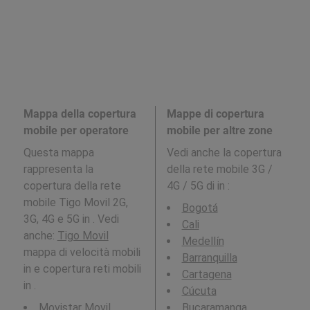
Mappa della copertura
Mappe di copertura
mobile per operatore
mobile per altre zone
Questa mappa
Vedi anche la copertura
rappresenta la
della rete mobile 3G /
copertura della rete
4G / 5G di in
:
mobile Tigo Movil 2G,
Bogotá
3G, 4G e 5G in . Vedi
Cali
anche:
Tigo Movil
Medellín
mappa di velocità mobili
Barranquilla
in e copertura reti mobili
Cartagena
in .
Cúcuta
Movistar Movil
Bucaramanga