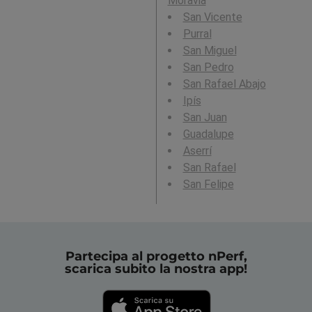
Moravia
San Vicente
Purral
San Miguel
San Pedro
San Rafael Abajo
Ipís
San Juan
Guadalupe
Aserrí
San Rafael
San Felipe
Partecipa al progetto nPerf,
scarica subito la nostra app!