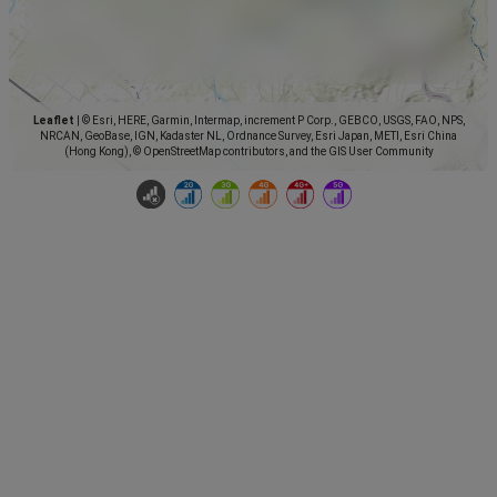
Leaflet
|
© Esri, HERE, Garmin, Intermap, increment P Corp., GEBCO, USGS, FAO, NPS,
NRCAN, GeoBase, IGN, Kadaster NL, Ordnance Survey, Esri Japan, METI, Esri China
(Hong Kong), © OpenStreetMap contributors, and the GIS User Community