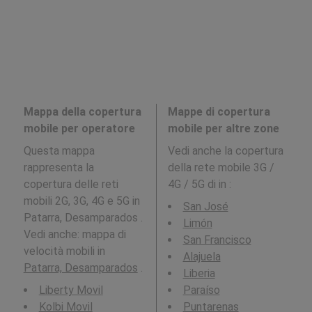
Mappa della copertura
Mappe di copertura
mobile per operatore
mobile per altre zone
Questa mappa
Vedi anche la copertura
rappresenta la
della rete mobile 3G /
copertura delle reti
4G / 5G di in
:
mobili 2G, 3G, 4G e 5G in
San José
Patarra, Desamparados .
Limón
Vedi anche: mappa di
San Francisco
velocità mobili in
Alajuela
Patarra, Desamparados
.
Liberia
Liberty Movil
Paraíso
Kolbi Movil
Puntarenas