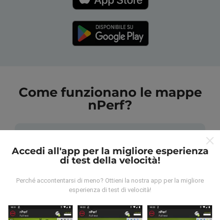
Come funzionano le mappe
nPerf?
Accedi all'app per la migliore esperienza
di test della velocità!
Da dove vengono i dati?
Perché accontentarsi di meno? Ottieni la nostra app per la migliore
esperienza di test di velocità!
I dati vengono raccolti dai test effettuati dagli utenti
dell'app nPerf. Questi sono test condotti in condizioni
reali, direttamente sul campo. Se vuoi essere