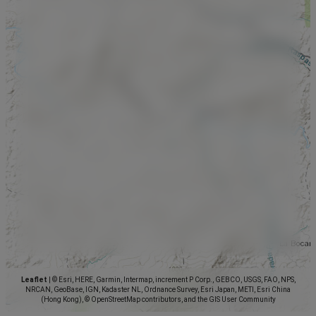
Leaflet
|
© Esri, HERE, Garmin, Intermap, increment P Corp., GEBCO, USGS, FAO, NPS,
NRCAN, GeoBase, IGN, Kadaster NL, Ordnance Survey, Esri Japan, METI, Esri China
(Hong Kong), © OpenStreetMap contributors, and the GIS User Community