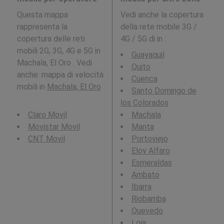
Questa mappa
Vedi anche la copertura
rappresenta la
della rete mobile 3G /
copertura delle reti
4G / 5G di in
:
mobili 2G, 3G, 4G e 5G in
Guayaquil
Machala, El Oro . Vedi
Quito
anche: mappa di velocità
Cuenca
mobili in
Machala, El Oro
Santo Domingo de
.
los Colorados
Claro Movil
Machala
Movistar Movil
Manta
CNT Movil
Portoviejo
Eloy Alfaro
Esmeraldas
Ambato
Ibarra
Riobamba
Quevedo
Loja