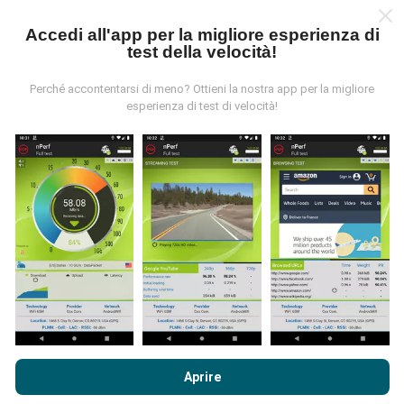
dell'app nPerf. Questi sono test condotti in condizioni
Accedi all'app per la migliore esperienza di
reali, direttamente sul campo. Se vuoi essere
test della velocità!
coinvolto anche tu, tutto ciò che devi fare è scaricare
l'app nPerf sul tuo smartphone.
Più dati ci sono, più
Perché accontentarsi di meno? Ottieni la nostra app per la migliore
complete saranno le mappe!
esperienza di test di velocità!
Come vengono fatti gli aggiornamenti?
Le mappe di copertura della rete vengono aggiornate
automaticamente da un bot ogni ora. Le mappe della
velocità sono
aggiornate ogni 15 minuti
. I dati
vengono visualizzati per due anni. Dopo due anni, i dati
più vecchi vengono rimossi dalle mappe una volta al
Navigando su nPerf.com, accetti le nostre
norme sull'utilizzo
mese.
dei cookie e sulla privacy
così come il nostro test nPerf
Aprire
Accordo di licenza con l'utente finale
.