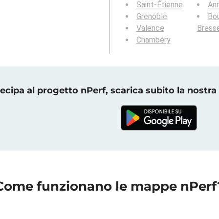
Saint-Étienne
An
Grenoble
Bou
Valence
Bress
Chambéry
ecipa al progetto nPerf, scarica subito la nostra
Come funzionano le mappe nPerf