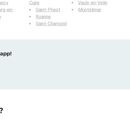
necy
Cuire
Vaulx-en-Velin
rg-en-
Saint-Priest
Montélimar
e
Roanne
Saint-Chamond
 app!
?