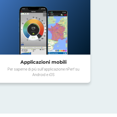
Applicazioni mobili
Per saperne di più sull'applicazione nPerf su
Android e iOS