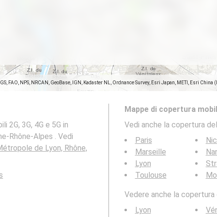
SGS, FAO, NPS, NRCAN, GeoBase, IGN, Kadaster NL, Ordnance Survey, Esri Japan, METI, Esri China 
Mappe di copertura mobil
li 2G, 3G, 4G e 5G in
Vedi anche la copertura del
ne-Rhône-Alpes . Vedi
Paris
Ni
 Métropole de Lyon, Rhône,
Marseille
Na
Lyon
St
s
Toulouse
Mon
Vedere anche la copertura d
Lyon
Vén