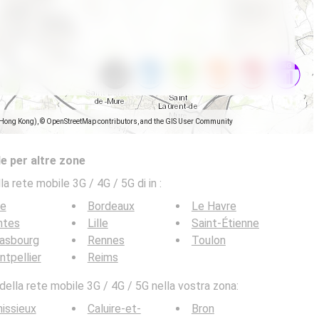
(Hong Kong), © OpenStreetMap contributors, and the GIS User Community
e per altre zone
la rete mobile 3G / 4G / 5G di in
:
ce
Bordeaux
Le Havre
ntes
Lille
Saint-Étienne
rasbourg
Rennes
Toulon
tpellier
Reims
ella rete mobile 3G / 4G / 5G nella vostra zona:
issieux
Caluire-et-
Bron