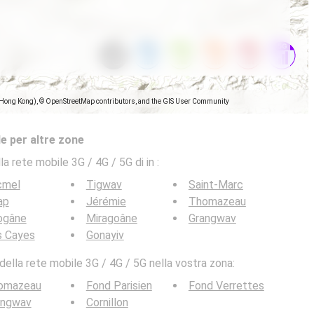
(Hong Kong), © OpenStreetMap contributors, and the GIS User Community
e per altre zone
la rete mobile 3G / 4G / 5G di in
:
cmel
Tigwav
Saint-Marc
ap
Jérémie
Thomazeau
ogâne
Miragoâne
Grangwav
s Cayes
Gonayiv
ella rete mobile 3G / 4G / 5G nella vostra zona:
omazeau
Fond Parisien
Fond Verrettes
angwav
Cornillon