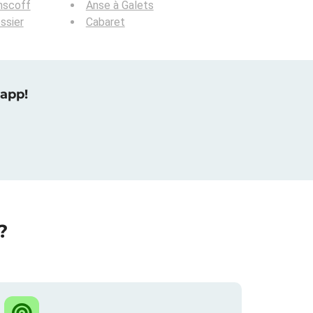
nscoff
Anse à Galets
ssier
Cabaret
 app!
?