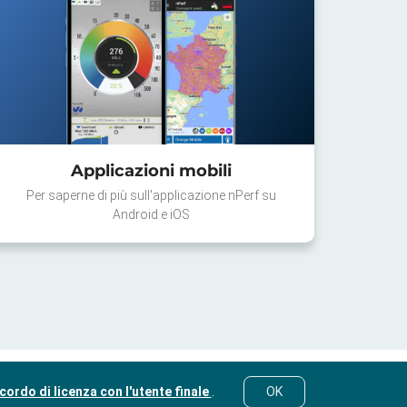
Applicazioni mobili
Per saperne di più sull'applicazione nPerf su
Android e iOS
cordo di licenza con l'utente finale
.
OK