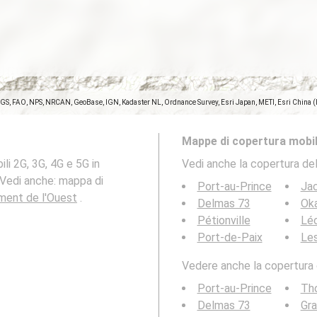
SGS, FAO, NPS, NRCAN, GeoBase, IGN, Kadaster NL, Ordnance Survey, Esri Japan, METI, Esri China 
Mappe di copertura mobil
li 2G, 3G, 4G e 5G in
Vedi anche la copertura del
 Vedi anche: mappa di
Port-au-Prince
Ja
ement de l'Ouest
.
Delmas 73
Ok
Pétionville
Lé
Port-de-Paix
Le
Vedere anche la copertura d
Port-au-Prince
Th
Delmas 73
Gr