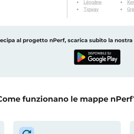
Léogâne
Ke
Tigwav
Gre
ecipa al progetto nPerf, scarica subito la nostra
Come funzionano le mappe nPerf