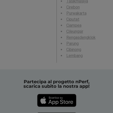
Tasikmalaya
Cirebon
Purwakarta
Ciputat
Ciampea
Cileungsir
Rengasdengklok
Parung
Cibinong
Lembang
Partecipa al progetto nPerf,
scarica subito la nostra app!