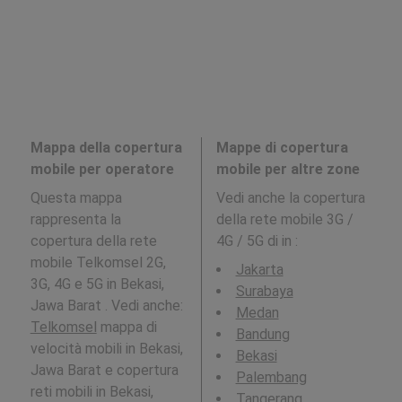
Mappa della copertura
Mappe di copertura
mobile per operatore
mobile per altre zone
Questa mappa
Vedi anche la copertura
rappresenta la
della rete mobile 3G /
copertura della rete
4G / 5G di in
:
mobile Telkomsel 2G,
Jakarta
3G, 4G e 5G in Bekasi,
Surabaya
Jawa Barat . Vedi anche:
Medan
Telkomsel
mappa di
Bandung
velocità mobili in Bekasi,
Bekasi
Jawa Barat e copertura
Palembang
reti mobili in Bekasi,
Tangerang