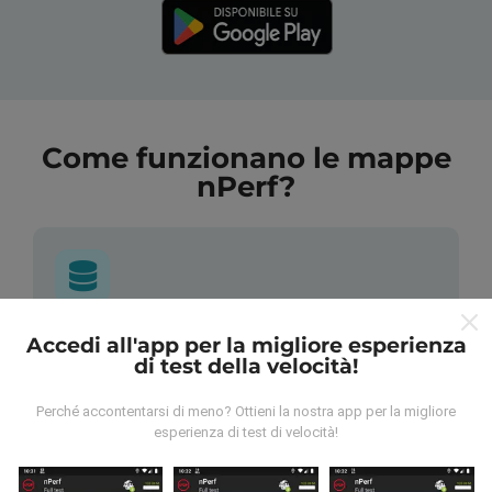
Come funzionano le mappe
nPerf?
Da dove vengono i dati?
Accedi all'app per la migliore esperienza
di test della velocità!
I dati vengono raccolti dai test effettuati dagli utenti
Perché accontentarsi di meno? Ottieni la nostra app per la migliore
dell'app nPerf. Questi sono test condotti in condizioni
esperienza di test di velocità!
reali, direttamente sul campo. Se vuoi essere
coinvolto anche tu, tutto ciò che devi fare è scaricare
l'app nPerf sul tuo smartphone.
Più dati ci sono, più