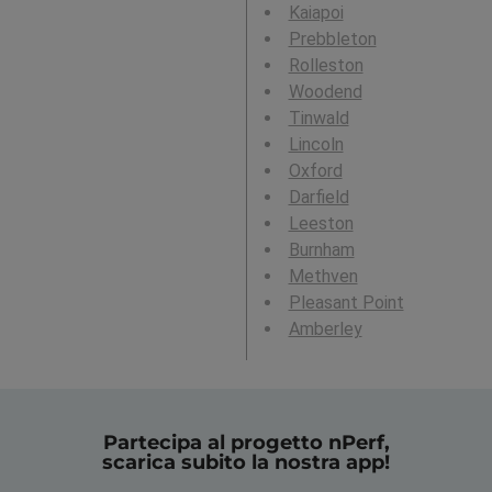
Kaiapoi
Prebbleton
Rolleston
Woodend
Tinwald
Lincoln
Oxford
Darfield
Leeston
Burnham
Methven
Pleasant Point
Amberley
Partecipa al progetto nPerf,
scarica subito la nostra app!