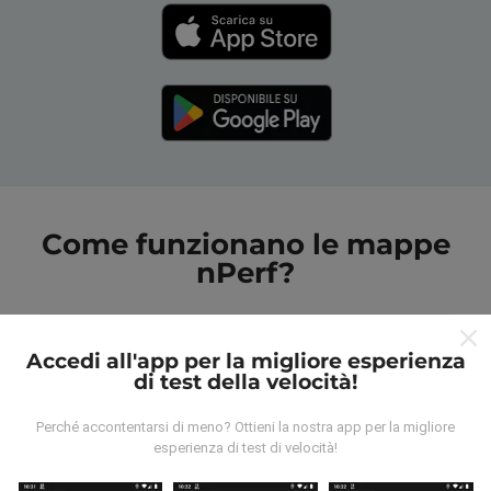
Come funzionano le mappe
nPerf?
Accedi all'app per la migliore esperienza
di test della velocità!
Da dove vengono i dati?
Perché accontentarsi di meno? Ottieni la nostra app per la migliore
esperienza di test di velocità!
I dati vengono raccolti dai test effettuati dagli utenti