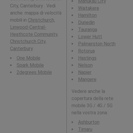
Manukau City
City, Canterbury . Vedi
Waitakere
anche: mappa di velocità
Hamilton
mobili in
Christchurch,
Dunedin
Linwood-Central-
Tauranga
Heathcote Community,
Lower Hutt
Christchurch City,
Palmerston North
Canterbury
.
Rotorua
One Mobile
Hastings
Spark Mobile
Nelson
2degrees Mobile
Napier
Mangere
Vedere anche la
copertura della rete
mobile 3G / 4G / 5G
nella vostra zona:
Ashburton
Timaru