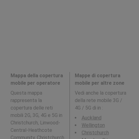
Mappa della copertura
Mappe di copertura
mobile per operatore
mobile per altre zone
Questa mappa
Vedi anche la copertura
rappresenta la
della rete mobile 3G /
copertura delle reti
4G / 5G di in
:
mobili 2G, 3G, 4G e 5G in
Auckland
Christchurch, Linwood-
Wellington
Central-Heathcote
Christchurch
Community, Christchurch