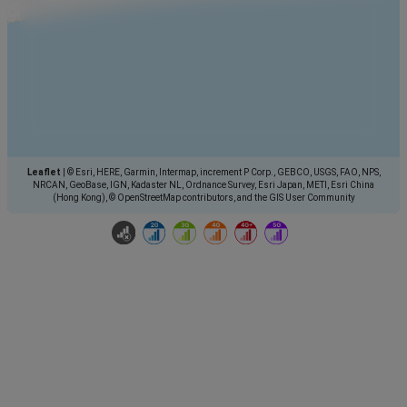
Leaflet
|
© Esri, HERE, Garmin, Intermap, increment P Corp., GEBCO, USGS, FAO, NPS,
NRCAN, GeoBase, IGN, Kadaster NL, Ordnance Survey, Esri Japan, METI, Esri China
(Hong Kong), © OpenStreetMap contributors, and the GIS User Community