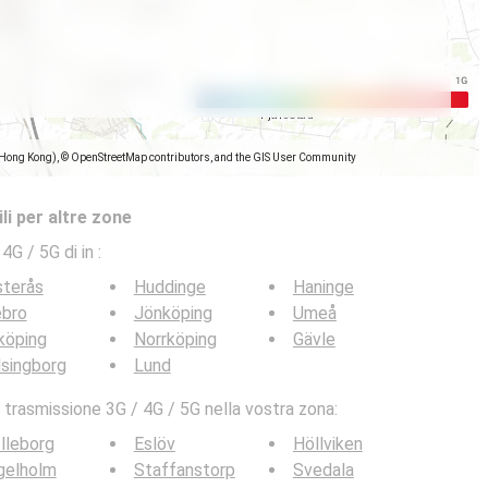
(Hong Kong), © OpenStreetMap contributors, and the GIS User Community
li per altre zone
 4G / 5G di in
:
sterås
Huddinge
Haninge
ebro
Jönköping
Umeå
köping
Norrköping
Gävle
singborg
Lund
 trasmissione 3G / 4G / 5G nella vostra zona:
lleborg
Eslöv
Höllviken
gelholm
Staffanstorp
Svedala