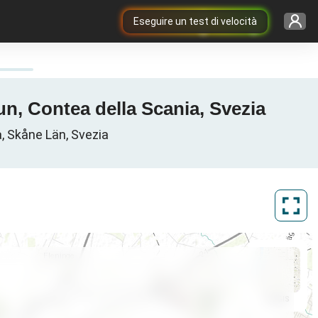
Eseguire un test di velocità
n, Contea della Scania, Svezia
a, Skåne Län, Svezia
ArcGIS