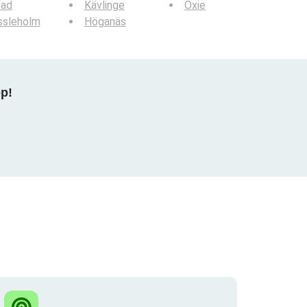
tad
Kävlinge
Oxie
ssleholm
Höganäs
pp!