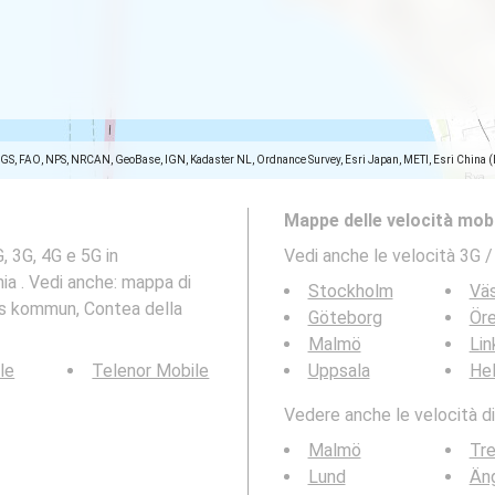
SGS, FAO, NPS, NRCAN, GeoBase, IGN, Kadaster NL, Ordnance Survey, Esri Japan, METI, Esri China 
Mappe delle velocità mobi
, 3G, 4G e 5G in
Vedi anche le velocità 3G /
a . Vedi anche: mappa di
Stockholm
Vä
rgs kommun, Contea della
Göteborg
Ör
Malmö
Lin
le
Telenor Mobile
Uppsala
Hel
Vedere anche le velocità di
Malmö
Tre
Lund
Än