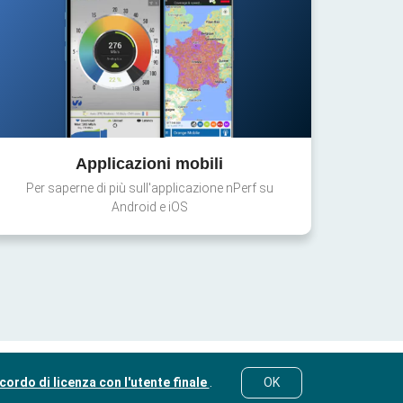
Applicazioni mobili
Per saperne di più sull'applicazione nPerf su
Android e iOS
cordo di licenza con l'utente finale
.
OK