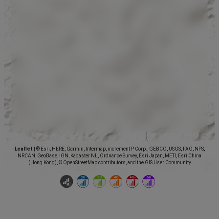
Leaflet
|
© Esri, HERE, Garmin, Intermap, increment P Corp., GEBCO, USGS, FAO, NPS,
NRCAN, GeoBase, IGN, Kadaster NL, Ordnance Survey, Esri Japan, METI, Esri China
(Hong Kong), © OpenStreetMap contributors, and the GIS User Community