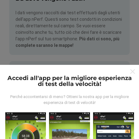
I dati vengono raccolti dai test effettuati dagli utenti
dell'app nPerf. Questi sono test condotti in condizioni
reali, direttamente sul campo. Se vuoi essere
coinvolto anche tu, tutto ciò che devi fare è scaricare
l'app nPerf sul tuo smartphone.
Più dati ci sono, più
complete saranno le mappe!
Accedi all'app per la migliore esperienza
di test della velocità!
Come vengono fatti gli
Perché accontentarsi di meno? Ottieni la nostra app per la migliore
aggiornamenti?
esperienza di test di velocità!
Le mappe di copertura della rete vengono aggiornate
automaticamente da un bot ogni ora. Le mappe della
velocità sono
aggiornate ogni 15 minuti
. I dati
vengono visualizzati per due anni. Dopo due anni, i dati